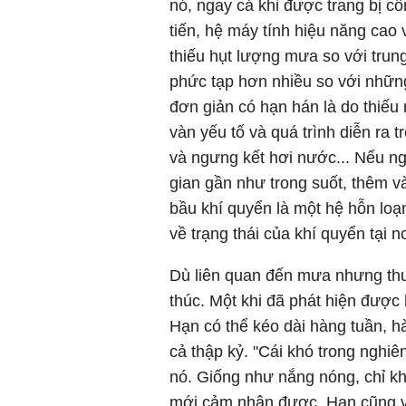
nó, ngay cả khi được trang bị cô
tiến, hệ máy tính hiệu năng cao 
thiếu hụt lượng mưa so với trung
phức tạp hơn nhiều so với những
đơn giản có hạn hán là do thiế
vàn yếu tố và quá trình diễn ra 
và ngưng kết hơi nước... Nếu ng
gian gần như trong suốt, thêm v
bầu khí quyển là một hệ hỗn lo
về trạng thái của khí quyển tại 
Dù liên quan đến mưa nhưng thư
thúc. Một khi đã phát hiện được h
Hạn có thể kéo dài hàng tuần, hà
cả thập kỷ. "Cái khó trong nghi
nó. Giống như nắng nóng, chỉ kh
mới cảm nhận được. Hạn cũng vậ