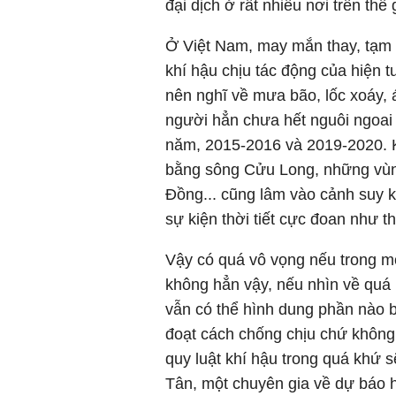
đại dịch ở rất nhiều nơi trên thế
Ở Việt Nam, may mắn thay, tạm
khí hậu chịu tác động của hiện 
nên nghĩ về mưa bão, lốc xoáy, 
người hẳn chưa hết nguôi ngoai 
năm, 2015-2016 và 2019-2020. K
bằng sông Cửu Long, những vùn
Đồng... cũng lâm vào cảnh suy k
sự kiện thời tiết cực đoan như th
Vậy có quá vô vọng nếu trong mộ
không hẳn vậy, nếu nhìn về quá
vẫn có thể hình dung phần nào b
đoạt cách chống chịu chứ không 
quy luật khí hậu trong quá khứ 
Tân, một chuyên gia về dự báo 