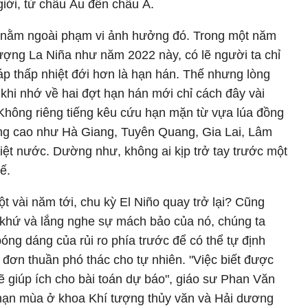
 giới, từ châu Âu đến châu Á.
 nằm ngoài phạm vi ảnh hưởng đó. Trong một năm
tượng La Niña như năm 2022 này, có lẽ người ta chỉ
áp thấp nhiệt đới hơn là hạn hán. Thế nhưng lòng
khi nhớ về hai đợt hạn hán mới chỉ cách đây vài
hông riêng tiếng kêu cứu hạn mặn từ vựa lúa đồng
g cao như Hà Giang, Tuyên Quang, Gia Lai, Lâm
iệt nước. Dường như, không ai kịp trở tay trước một
ế.
t vài năm tới, chu kỳ El Niño quay trở lại? Cũng
 khứ và lắng nghe sự mách bảo của nó, chúng ta
óng dáng của rủi ro phía trước để có thể tự định
đơn thuần phó thác cho tự nhiên. "Việc biết được
sẽ giúp ích cho bài toán dự báo", giáo sư Phan Văn
hạn mùa ở khoa Khí tượng thủy văn và Hải dương