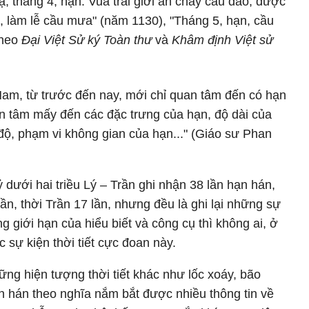
hạ, tháng 4, hạn. Vua trai giới ăn chay cầu đảo, được
, làm lễ cầu mưa" (năm 1130), "Tháng 5, hạn, cầu
theo
Đại Việt Sử ký Toàn thư
và
Khâm định Việt sử
Nam, từ trước đến nay, mới chỉ quan tâm đến có hạn
 tâm mấy đến các đặc trưng của hạn, độ dài của
độ, phạm vi không gian của hạn..." (Giáo sư Phan
 dưới hai triều Lý – Trần ghi nhận 38 lần hạn hán,
ần, thời Trần 17 lần, nhưng đều là ghi lại những sự
g giới hạn của hiểu biết và công cụ thì không ai, ở
 sự kiện thời tiết cực đoan này.
ng hiện tượng thời tiết khác như lốc xoáy, bão
hạn hán theo nghĩa nắm bắt được nhiều thông tin về