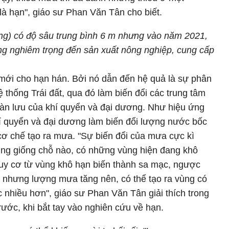
à hạn", giáo sư Phan Văn Tân cho biết.
g) có độ sâu trung bình 6 m nhưng vào năm 2021,
ng nghiêm trọng đến sản xuất nông nghiệp, cung cấp
mới cho hạn hán. Bởi nó dẫn đến hệ quả là sự phân
ệ thống Trái đất, qua đó làm biến đổi các trung tâm
oàn lưu của khí quyển và đại dương. Như hiệu ứng
hí quyển và đại dương làm biến đổi lượng nước bốc
 cơ chế tạo ra mưa. "Sự biến đổi của mưa cực kì
ũng giống chỗ nào, có những vùng hiện đang khô
uy cơ từ vùng khô hạn biến thành sa mạc, ngược
n nhưng lượng mưa tăng nên, có thể tạo ra vùng có
 nhiều hơn", giáo sư Phan Văn Tân giải thích trong
rước, khi bắt tay vào nghiên cứu về hạn.