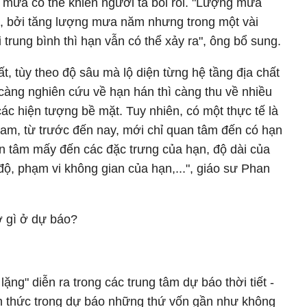
 mưa có thể khiến người ta bối rối. "Lượng mưa
n, bởi tăng lượng mưa năm nhưng trong một vài
trung bình thì hạn vẫn có thể xảy ra", ông bổ sung.
t, tùy theo độ sâu mà lộ diện từng hệ tầng địa chất
 càng nghiên cứu về hạn hán thì càng thu về nhiều
ác hiện tượng bề mặt. Tuy nhiên, có một thực tế là
am, từ trước đến nay, mới chỉ quan tâm đến có hạn
 tâm mấy đến các đặc trưng của hạn, độ dài của
độ, phạm vi không gian của hạn,...", giáo sư Phan
ờ gì ở dự báo?
ng" diễn ra trong các trung tâm dự báo thời tiết -
ch thức trong dự báo những thứ vốn gần như không