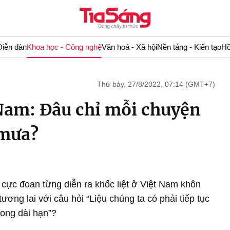
Diễn đàn
Khoa học - Công nghệ
Văn hoá - Xã hội
Nền tảng - Kiến tạo
Hồ
Thứ bảy, 27/8/2022, 07:14 (GMT+7)
Nam: Đâu chỉ mỗi chuyện
 mưa?
 cực đoan từng diễn ra khốc liệt ở Việt Nam khôn
tương lai với câu hỏi “Liệu chúng ta có phải tiếp tục
rong dài hạn”?