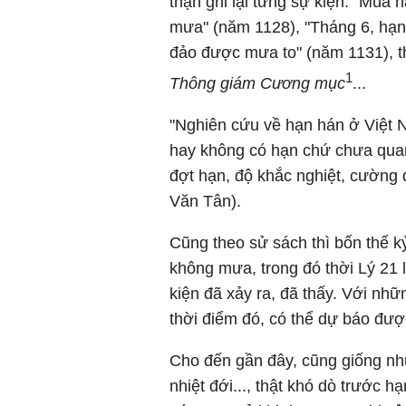
thận ghi lại từng sự kiện. "Mùa 
mưa" (năm 1128), "Tháng 6, hạn
đảo được mưa to" (năm 1131), 
1
Thông giám Cương mục
...
"Nghiên cứu về hạn hán ở Việt 
hay không có hạn chứ chưa quan
đợt hạn, độ khắc nghiệt, cường 
Văn Tân).
Cũng theo sử sách thì bốn thế kỷ
không mưa, trong đó thời Lý 21 l
kiện đã xảy ra, đã thấy. Với nhữn
thời điểm đó, có thể dự báo được
Cho đến gần đây, cũng giống nhữ
nhiệt đới..., thật khó dò trước 