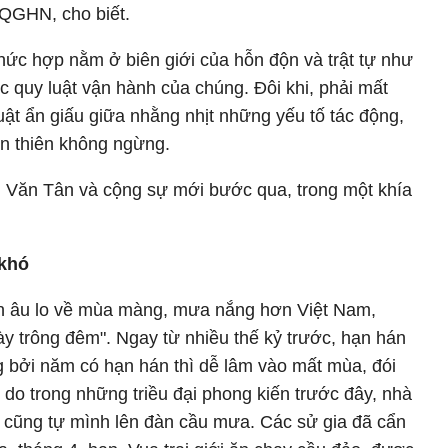
QGHN, cho biết.
hức hợp nằm ở biên giới của hỗn độn và trật tự như
c quy luật vận hành của chúng. Đôi khi, phải mất
uật ẩn giấu giữa nhằng nhịt những yếu tố tác động,
ến thiên không ngừng.
 Văn Tân và cộng sự mới bước qua, trong một khía
 khó
én âu lo về mùa màng, mưa nắng hơn Việt Nam,
y trông đêm". Ngay từ nhiều thế kỷ trước, hạn hán
g bởi năm có hạn hán thì dễ lâm vào mất mùa, đói
lý do trong những triều đại phong kiến trước đây, nhà
hạ cũng tự mình lên đàn cầu mưa. Các sử gia đã cẩn