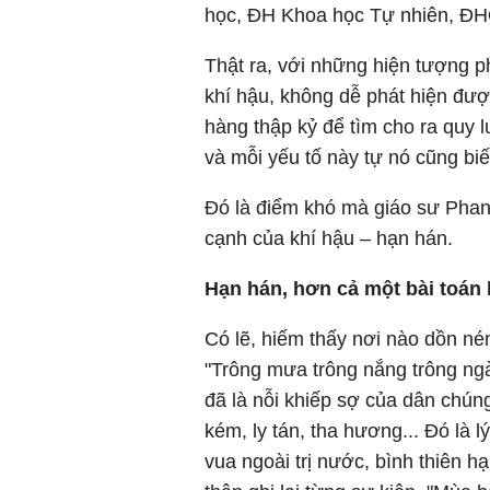
học, ĐH Khoa học Tự nhiên, ĐH
Thật ra, với những hiện tượng p
khí hậu, không dễ phát hiện đượ
hàng thập kỷ để tìm cho ra quy l
và mỗi yếu tố này tự nó cũng bi
Đó là điểm khó mà giáo sư Phan
cạnh của khí hậu – hạn hán.
Hạn hán, hơn cả một bài toán
Có lẽ, hiếm thấy nơi nào dồn n
"Trông mưa trông nắng trông ngà
đã là nỗi khiếp sợ của dân chún
kém, ly tán, tha hương... Đó là 
vua ngoài trị nước, bình thiên 