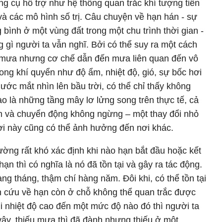
ng cụ hỗ trợ như hệ thống quan trắc khí tượng tiên
và các mô hình số trị. Câu chuyện về hạn hán - sự
 bình ở một vùng đất trong một chu trình thời gian -
 gì người ta vẫn nghĩ. Bởi có thể suy ra một cách
u mưa nhưng cơ chế dẫn đến mưa liên quan đến vô
trong khí quyển như độ ẩm, nhiệt độ, gió, sự bốc hơi
ước mắt nhìn lên bầu trời, có thể chỉ thấy không
ào là những tầng mây lơ lửng song trên thực tế, cả
ạn và chuyển động không ngừng – một thay đổi nhỏ
nơi này cũng có thể ảnh hưởng đến nơi khác.
ờng rất khó xác định khi nào hạn bắt đầu hoặc kết
ạn thì có nghĩa là nó đã tồn tại và gây ra tác động.
ng tháng, thậm chí hàng năm. Đôi khi, có thể tồn tại
ên cứu về hạn còn ở chỗ không thể quan trắc được
i nhiệt độ cao đến một mức độ nào đó thì người ta
y, thiếu mưa thì đã đành nhưng thiếu ở một