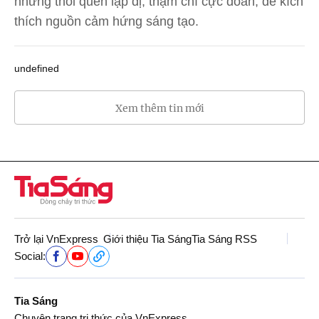
những thói quen lập dị, thậm chí cực đoan, để kích
thích nguồn cảm hứng sáng tạo.
undefined
Xem thêm tin mới
Trở lại VnExpress
Giới thiệu Tia Sáng
Tia Sáng RSS
Social:
Tia Sáng
Chuyên trang tri thức của VnExpress