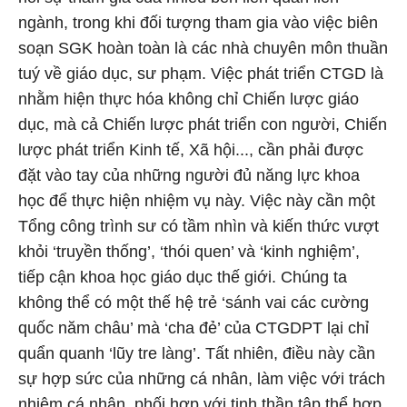
ngành, trong khi đối tượng tham gia vào việc biên
soạn SGK hoàn toàn là các nhà chuyên môn thuần
tuý về giáo dục, sư phạm. Việc phát triển CTGD là
nhằm hiện thực hóa không chỉ Chiến lược giáo
dục, mà cả Chiến lược phát triển con người, Chiến
lược phát triển Kinh tế, Xã hội..., cần phải được
đặt vào tay của những người đủ năng lực khoa
học để thực hiện nhiệm vụ này. Việc này cần một
Tổng công trình sư có tầm nhìn và kiến thức vượt
khỏi ‘truyền thống’, ‘thói quen’ và ‘kinh nghiệm’,
tiếp cận khoa học giáo dục thế giới. Chúng ta
không thể có một thế hệ trẻ ‘sánh vai các cường
quốc năm châu’ mà ‘cha đẻ’ của CTGDPT lại chỉ
quẩn quanh ‘lũy tre làng’. Tất nhiên, điều này cần
sự hợp sức của những cá nhân, làm việc với trách
nhiệm cá nhân, phối hợp với tinh thần tập thể hợp