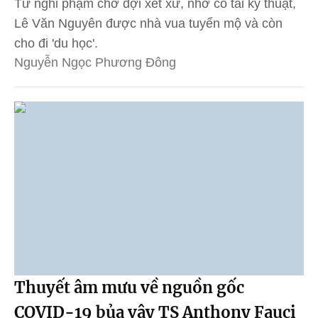
Từ nghi phạm chờ đợi xét xử, nhờ có tài kỹ thuật,
Lê Văn Nguyên được nhà vua tuyển mộ và còn
cho đi 'du học'.
Nguyễn Ngọc Phương Đông
Thuyết âm mưu về nguồn gốc
COVID-19 bủa vây TS Anthony Fauci