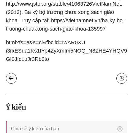
http://www.jstor.org/stable/41063726VietNamNet,
(2013). Ba kỳ bộ trưởng chưa xong sách giáo
khoa. Truy cập tại: https://vietnamnet.vn/ba-ky-bo-
truong-chua-xong-sach-giao-khoa-135997
html?fs=e&s=cl&fbclid=IwAR0XU
i3rxESua1Ks1tYp4ZyXmIm5NOQ_N8ZHE4YHQV9
GI0JfcLuJr3Rb0to
Ý kiến