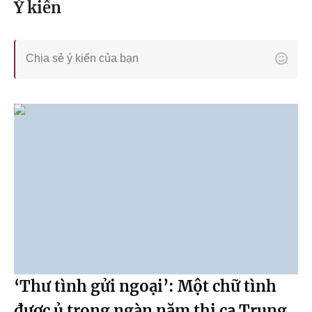
Ý kiến
‘Thư tình gửi ngoại’: Một chữ tình
được ủ trong ngàn năm thi ca Trung