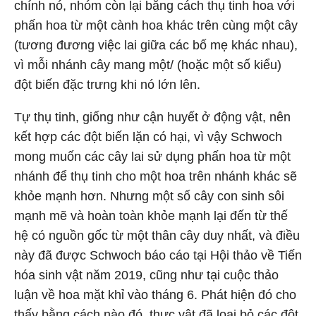
chính nó, nhóm còn lại bằng cách thụ tinh hoa với
phấn hoa từ một cành hoa khác trên cùng một cây
(tương đương việc lai giữa các bố mẹ khác nhau),
vì mỗi nhánh cây mang một/ (hoặc một số kiểu)
đột biến đặc trưng khi nó lớn lên.
Tự thụ tinh, giống như cận huyết ở động vật, nên
kết hợp các đột biến lặn có hại, vì vậy Schwoch
mong muốn các cây lai sử dụng phấn hoa từ một
nhánh để thụ tinh cho một hoa trên nhánh khác sẽ
khỏe mạnh hơn. Nhưng một số cây con sinh sôi
mạnh mẽ và hoàn toàn khỏe mạnh lại đến từ thế
hệ có nguồn gốc từ một thân cây duy nhất, và điều
này đã được Schwoch báo cáo tại Hội thảo về Tiến
hóa sinh vật năm 2019, cũng như tại cuộc thảo
luận về hoa mặt khỉ vào tháng 6. Phát hiện đó cho
thấy bằng cách nào đó, thực vật đã loại bỏ các đột