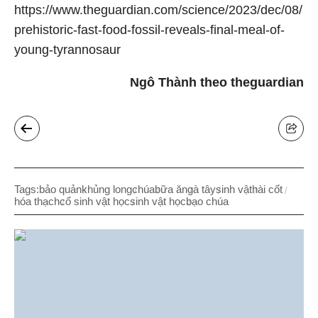
https://www.theguardian.com/science/2023/dec/08/
prehistoric-fast-food-fossil-reveals-final-meal-of-
young-tyrannosaur
Ngô Thành theo theguardian
Tags:
bảo quản
khủng long
chúa
bữa ăn
gà tây
sinh vật
hài cốt
hóa thạch
cổ sinh vật học
sinh vật học
bạo chúa