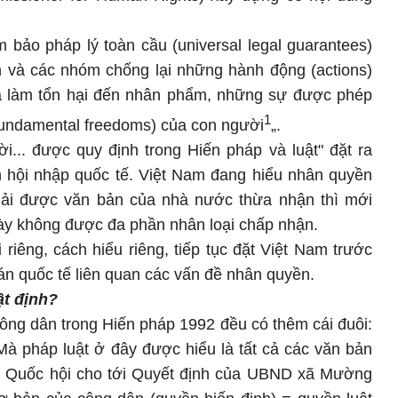
bảo pháp lý toàn cầu (universal legal guarantees)
n và các nhóm chống lại những hành động (actions)
à làm tổn hại đến nhân phẩm, những sự được phép
1
(fundamental freedoms) của con người
„.
... được quy định trong Hiến pháp và luật" đặt ra
nh hội nhập quốc tế. Việt Nam đang hiểu nhân quyền
(phải được văn bản của nhà nước thừa nhận thì mới
ày không được đa phần nhân loại chấp nhận.
 riêng, cách hiểu riêng, tiếp tục đặt Việt Nam trước
án quốc tế liên quan các vấn đề nhân quyền.
ật định?
ông dân trong Hiến pháp 1992 đều có thêm cái đuôi:
Mà pháp luật ở đây được hiểu là tất cả các văn bản
a Quốc hội cho tới Quyết định của UBND xã Mường