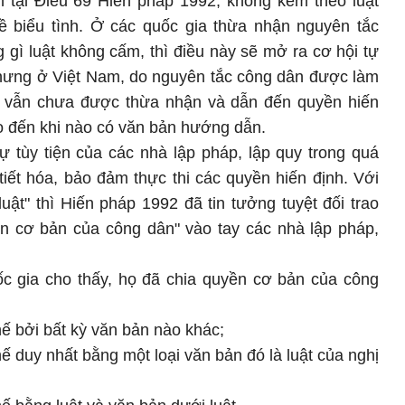
nh tại Điều 69 Hiến pháp 1992, không kèm theo luật
 về biểu tình. Ở các quốc gia thừa nhận nguyên tắc
gì luật không cấm, thì điều này sẽ mở ra cơ hội tự
nhưng ở Việt Nam, do nguyên tắc công dân được làm
m vẫn chưa được thừa nhận và dẫn đến quyền hiến
reo đến khi nào có văn bản hướng dẫn.
ự tùy tiện của các nhà lập pháp, lập quy trong quá
tiết hóa, bảo đảm thực thi các quyền hiến định. Với
uật" thì Hiến pháp 1992 đã tin tưởng tuyệt đối trao
n cơ bản của công dân" vào tay các nhà lập pháp,
ốc gia cho thấy, họ đã chia quyền cơ bản của công
ế bởi bất kỳ văn bản nào khác;
ế duy nhất bằng một loại văn bản đó là luật của nghị