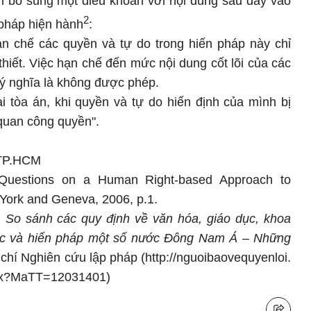
ần bổ sung một điều khoản với nội dung sau đây vào
2
pháp hiện hành
:
ạn chế các quyền và tự do trong hiến pháp này chỉ
thiết. Việc hạn chế đến mức nội dung cốt lõi của các
 ý nghĩa là không được phép.
i tòa án, khi quyền và tự do hiến định của mình bị
quan công quyền".
 TP.HCM
Questions on a Human Right-based Approach to
York and Geneva, 2006, p.1.
,
So sánh các quy định về văn hóa, giáo dục, khoa
ốc và hiến pháp một số nước Đông Nam Á – Những
 chí Nghiên cứu lập pháp (http://nguoibaovequyenloi.
spx?MaTT=12031401)