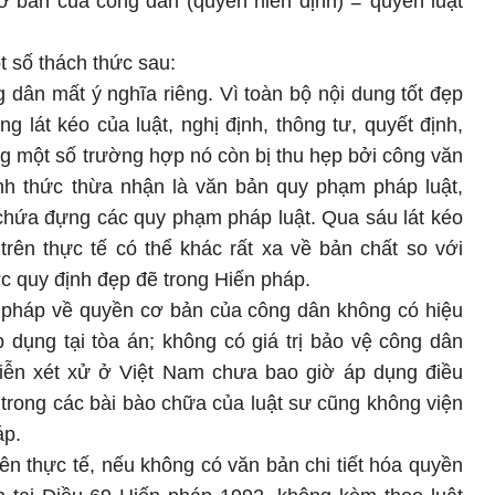
ơ bản của công dân (quyền hiến định) = quyền luật
t số thách thức sau:
dân mất ý nghĩa riêng. Vì toàn bộ nội dung tốt đẹp
g lát kéo của luật, nghị định, thông tư, quyết định,
ng một số trường hợp nó còn bị thu hẹp bởi công văn
nh thức thừa nhận là văn bản quy phạm pháp luật,
 chứa đựng các quy phạm pháp luật. Qua sáu lát kéo
 trên thực tế có thể khác rất xa về bản chất so với
 quy định đẹp đẽ trong Hiến pháp.
 pháp về quyền cơ bản của công dân không có hiệu
áp dụng tại tòa án; không có giá trị bảo vệ công dân
 tiễn xét xử ở Việt Nam chưa bao giờ áp dụng điều
trong các bài bào chữa của luật sư cũng không viện
áp.
rên thực tế, nếu không có văn bản chi tiết hóa quyền