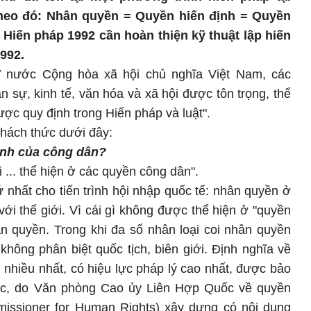
heo đó: Nhân quyền = Quyền hiến định = Quyền
i Hiến pháp 1992 cần hoàn thiện kỹ thuật lập hiến
992.
 nước Cộng hòa xã hội chủ nghĩa Việt Nam, các
n sự, kinh tế, văn hóa và xã hội được tôn trọng, thể
ợc quy định trong Hiến pháp và luật".
thách thức dưới đây:
nh của công dân?
... thể hiện ở các quyền công dân"
.
 nhất cho tiến trình hội nhập quốc tế: nhân quyền ở
i thế giới. Vì cái gì không được thể hiện ở "quyền
ân quyền. Trong khi đa số nhân loại coi nhân quyền
 không phân biệt quốc tịch, biên giới. Định nghĩa về
nhiều nhất, có hiệu lực pháp lý cao nhất, được bảo
ốc, do Văn phòng Cao ủy Liên Hợp Quốc về quyền
missioner for Human Rights) xây dựng có nội dung