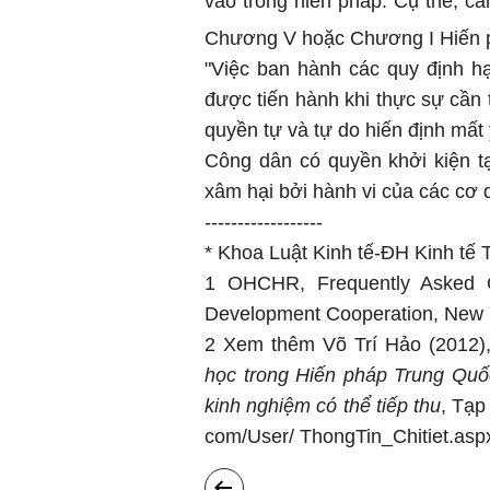
vào trong hiến pháp. Cụ thể, c
Chương V hoặc Chương I Hiến 
"Việc ban hành các quy định h
được tiến hành khi thực sự cần 
quyền tự và tự do hiến định mất
Công dân có quyền khởi kiện tạ
xâm hại bởi hành vi của các cơ 
------------------
* Khoa Luật Kinh tế-ĐH Kinh tế
1 OHCHR, Frequently Asked 
Development Cooperation, New 
2 Xem thêm Võ Trí Hảo (2012)
học trong Hiến pháp Trung Qu
kinh nghiệm có thể tiếp thu
, Tạp
com/User/ ThongTin_Chitiet.a