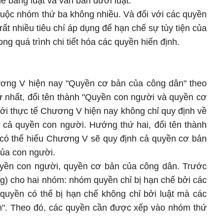
ế bằng luật và văn bản dưới luật.
huộc nhóm thứ ba không nhiều. Và đối với các quyền
rất nhiều tiêu chí áp dụng để hạn chế sự tùy tiện của
ong quá trình chi tiết hóa các quyền hiến định.
hương V hiện nay "Quyền cơ bản của công dân" theo
 nhất, đổi tên thành "Quyền con người và quyền cơ
ới thực tế Chương V hiện nay không chỉ quy định về
cả quyền con người. Hướng thứ hai, đổi tên thành
ì có thể hiểu Chương V sẽ quy định cả quyền cơ bản
ủa con người.
yền con người, quyền cơ bản của công dân. Trước
ng) cho hai nhóm: nhóm quyền chỉ bị hạn chế bởi các
quyền có thể bị hạn chế không chỉ bởi luật mà các
ịnh". Theo đó, các quyền cần được xếp vào nhóm thứ