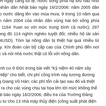
H ngày càng tồi tệ, nước sông phía hạ lưu hầu như
 Nhân dân Nhật báo ngày 16/2/2006: năm 2005 dân
 do nước dâng lên vào mùa mưa; 9 trong 10 năm qua
ân năm 2004 của nhân dân vùng hai bờ sông phía
 1164 Yuan so với mức trung bình cả nước); 297
ong đó 114 nghìn nghèo tuyệt đối; nhiều hộ tài sản
4USD). Tóm lại nông dân bị thiệt hại quá nhiều từ
này. Khi đoàn cán bộ cấp cao của Chính phủ đến nơi
c và nói nhà nước thật có lỗi với nông dân.
nh cư ở Đức trong bài viết "Kỷ niệm 40 năm xây
ệp" cho biết, chi phí công trình này tương đương
 Giang Vũ Hán; các phí tổn cải tạo sau đó và thiệt
y ra cho các vùng chịu tai họa lớn tới mức không thể
ật báo ngày 16/2/2006, điều tra của Trường Đảng
 tư cho 13 nhà máy thủy điện (công suất phát điện