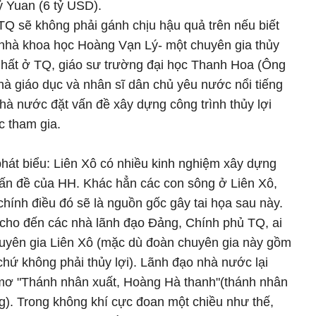
ỷ Yuan (6 tỷ USD).
Q sẽ không phải gánh chịu hậu quả trên nếu biết
a nhà khoa học Hoàng Vạn Lý- một chuyên gia thủy
 nhất ở TQ, giáo sư trường đại học Thanh Hoa (Ông
nhà giáo dục và nhân sĩ dân chủ yêu nước nổi tiếng
 nhà nước đặt vấn đề xây dựng công trình thủy lợi
c tham gia.
hát biểu: Liên Xô có nhiều kinh nghiệm xây dựng
vấn đề của HH. Khác hẳn các con sông ở Liên Xô,
chính điều đó sẽ là nguồn gốc gây tai họa sau này.
 cho đến các nhà lãnh đạo Đảng, Chính phủ TQ, ai
huyên gia Liên Xô (mặc dù đoàn chuyên gia này gồm
chứ không phải thủy lợi). Lãnh đạo nhà nước lại
c mơ "Thánh nhân xuất, Hoàng Hà thanh"(thánh nhân
g). Trong không khí cực đoan một chiều như thế,