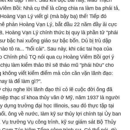
iết kế đập TMH. Sau khi đọc bài này, Mao Trạch
iêm Bồi: Nhà cụ thế là cũng chia ra làm ba phái tả,
a Hoàng Vạn Lý viết gì (mà bậy bạ) thế! Tiếp đó
hê phán Hoàng Vạn Lý, bắt đầu 22 năm đầy ải cực
, Hoàng Vạn Lý chính thức bị quy là phần tử "phái
 sư bậc hai xuống giáo sư bậc bốn. Dù bị trù dập
o tỏ ra... "hối cải". Sau này, khi các tai họa của
ạo Chính phủ TQ nói qua cụ Hoàng Viêm Bồi gợi ý
chịu làm kiểm thảo thì sẽ tháo mũ "phái hữu" cho
không viết kiểm điểm mà còn căn vặn lãnh đạo:
nay là để làm gì?".
chịu nghe lời lãnh đạo thì có lẽ cuộc đời ông đã
iệp thạc sĩ khoa thủy văn ở Mỹ, năm 1937 là người
 dựng trường đại học Illinois, sau đó thực tập tại
ổi, ông về nước, làm kỹ sư thủy lợi chính tại Ủy ban
 Vụ trưởng Vụ công trình, kỹ sư giám sát Bộ Thủy