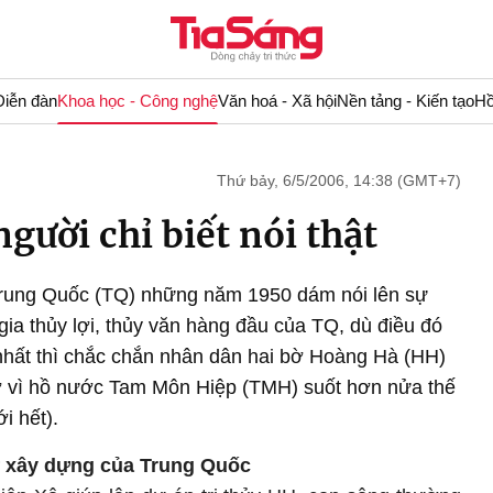
Diễn đàn
Khoa học - Công nghệ
Văn hoá - Xã hội
Nền tảng - Kiến tạo
Hồ
Thứ bảy, 6/5/2006, 14:38 (GMT+7)
gười chỉ biết nói thật
Trung Quốc (TQ) những năm 1950 dám nói lên sự
ia thủy lợi, thủy văn hàng đầu của TQ, dù điều đó
o nhất thì chắc chắn nhân dân hai bờ Hoàng Hà (HH)
ở vì hồ nước Tam Môn Hiệp (TMH) suốt hơn nửa thế
i hết).
sử xây dựng của Trung Quốc