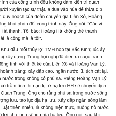
hính của công trình đều không dám kiên trì quan
gười xuyên tạc sự thật, a dua vào hùa để thừa dịp
bản quy hoạch của đoàn chuyên gia Liên Xô, Hoàng
ng khai phản đối công trình này. Ông nói: "Các vị
 Hà thanh. Tôi bảo: Hoàng Hà không thể thanh
 là công mà là tội".
 Khu đầu mối thủy lợi TMH họp tại Bắc Kinh; lúc ấy
bị xây dựng. Trong hội nghị đã diễn ra cuộc tranh
ồng tình với thiết kế của Liên Xô và Hoàng Vạn Lý.
hoành tráng: xây đập cao, ngăn nước lũ, tích cát lại,
là nước trong không có phù sa. Riêng Hoàng Vạn Lý
có trầm tích thì nạn lụt ở hạ lưu HH sẽ chuyển dịch
 Quan Trung. Ông cho rằng phù sa trong nước sông
ượng lưu, tạo lục địa hạ lưu. Xây đập ngăn sông làm
 luật thiên nhiên, là không hiện thực, huống hồ nước
ó lợi cho lòng sông phía hạ lưu. Ông nói: sau khi