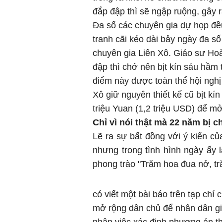
đắp đập thì sẽ ngập ruộng, gây r
Đa số các chuyên gia dự họp đều
tranh cãi kéo dài bảy ngày đa số
chuyên gia Liên Xô. Giáo sư Hoà
đập thì chớ nên bịt kín sáu hầm
điểm này được toàn thể hội nghị
Xô giữ nguyên thiết kế cũ bịt k
triệu Yuan (1,2 triệu USD) để mở
Chỉ vì nói thật mà 22 năm bị 
Lẽ ra sự bất đồng với ý kiến củ
nhưng trong tình hình ngày ấy lạ
phong trào "Trăm hoa đua nở, t
có viết một bài báo trên tạp chí
mở rộng dân chủ để nhân dân gi