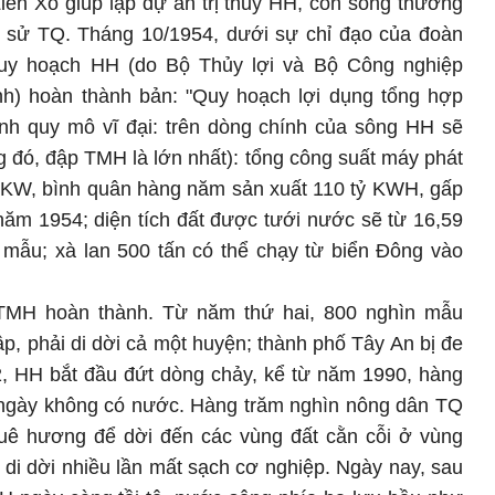
ên Xô giúp lập dự án trị thủy HH, con sông thường
ch sử TQ. Tháng 10/1954, dưới sự chỉ đạo của đoàn
uy hoạch HH (do Bộ Thủy lợi và Bộ Công nghiệp
ính) hoàn thành bản: "Quy hoạch lợi dụng tổng hợp
ình quy mô vĩ đại: trên dòng chính của sông HH sẽ
 đó, đập TMH là lớn nhất): tổng công suất máy phát
ệu KW, bình quân hàng năm sản xuất 110 tỷ KWH, gấp
năm 1954; diện tích đất được tưới nước sẽ từ 16,59
u mẫu; xà lan 500 tấn có thể chạy từ biển Đông vào
TMH hoàn thành. Từ năm thứ hai, 800 nghìn mẫu
ập, phải di dời cả một huyện; thành phố Tây An bị đe
, HH bắt đầu đứt dòng chảy, kể từ năm 1990, hàng
ngày không có nước. Hàng trăm nghìn nông dân TQ
uê hương để dời đến các vùng đất cằn cỗi ở vùng
 di dời nhiều lần mất sạch cơ nghiệp. Ngày nay, sau