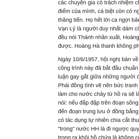
các chuyên gia có trách nhiệm c
điểm của mình, cá biệt còn có n
thăng tiến. Họ hết lời ca ngợi 
Vạn Lý là người duy nhất dám cô
đều nói Thánh nhân xuất, Hoàng
được. Hoàng Hà thanh không phải
Ngày 10/6/1957, hội nghị bàn về
công trình này đã bắt đầu chuẩn 
luận gay gắt giữa những người đ
Phái đồng tình vẽ nên bức tranh 
làm cho nước chảy từ hồ ra sẽ 
nói: nếu đắp đập trên đoạn sông 
đến đoạn trung lưu ở đồng bằng
có tác dụng tự nhiên chia cắt th
"trong" nước HH là đi ngược quy
trong ra khỏi hồ chứa là không c