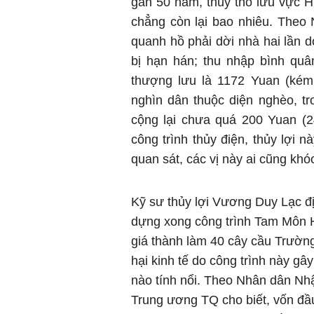
gần 50 năm, thủy thổ lưu vực H
chẳng còn lại bao nhiêu. Theo
quanh hồ phải dời nhà hai lần
bị hạn hán; thu nhập bình qu
thượng lưu là 1172 Yuan (kém
nghìn dân thuộc diện nghèo, tr
cộng lại chưa quá 200 Yuan (2
công trình thủy điện, thủy lợi 
quan sát, các vị này ai cũng khó
Kỹ sư thủy lợi Vương Duy Lạc đị
dựng xong công trình Tam Môn Hi
giá thành làm 40 cây cầu Trường
hại kinh tế do công trình này gâ
nào tính nổi. Theo Nhân dân Nh
Trung ương TQ cho biết, vốn đầu