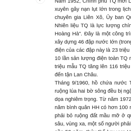
Năm 1952, Chính phủ TQ mời Li
xuyên gây nạn lụt lớn trong lị
chuyên gia Liên Xô, Ủy ban Q
Nhiên liệu TQ là lực lượng ch
Hoàng Hà". Đây là một công tr
xây dựng 46 đập nước lớn (trong
điện của các đập này là 23 tri
10 lần sản lượng điện toàn TQ 
triệu mẫu TQ tăng lên 116 triệ
đến tận Lan Châu.
Tháng 9/1960, hồ chứa nước 
ruộng lúa hai bờ sông đều bị ng
dọa nghiêm trọng. Từ năm 1972
năm bình quân HH có hơn 100 
phải bỏ ruộng đất mầu mỡ ở q
sâu, vùng xa, một số người phải