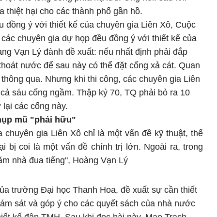
a thiệt hại cho các thành phố gần hồ.
 đồng ý với thiết kế của chuyên gia Liên Xô, Cuộc
 các chuyên gia dự họp đều đồng ý với thiết kế của
ng Vạn Lý đành đề xuất: nếu nhất định phải đắp
 thoát nước để sau này có thể đặt cống xả cát. Quan
 thông qua. Nhưng khi thi công, các chuyên gia Liên
ín cả sáu cống ngầm. Thập kỷ 70, TQ phải bỏ ra 10
 lại các cống này.
chụp mũ "phái hữu"
a chuyên gia Liên Xô chỉ là một vấn đề kỹ thuật, thế
i bị coi là một vấn đề chính trị lớn. Ngoài ra, trong
răm nhà đua tiếng", Hoàng Vạn Lý
 của trường Đại học Thanh Hoa, đề xuất sự cần thiết
ám sát và góp ý cho các quyết sách của nhà nước