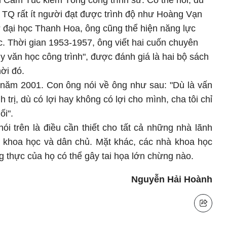
nh Cam Túc kiêm Tổng công trình sư. Có thể nói, dù
i TQ rất ít người đạt được trình độ như Hoàng Vạn
ở đại học Thanh Hoa, ông cũng thể hiện năng lực
c. Thời gian 1953-1957, ông viết hai cuốn chuyên
y văn học công trình", được đánh giá là hai bộ sách
hời đó.
năm 2001. Con ông nói về ông như sau: "Dù là vấn
trị, dù có lợi hay không có lợi cho mình, cha tôi chỉ
ối".
nói trên là điều cần thiết cho tất cả những nhà lãnh
g khoa học và dân chủ. Mặt khác, các nhà khoa học
g thực của họ có thể gây tai họa lớn chừng nào.
Nguyễn Hải Hoành