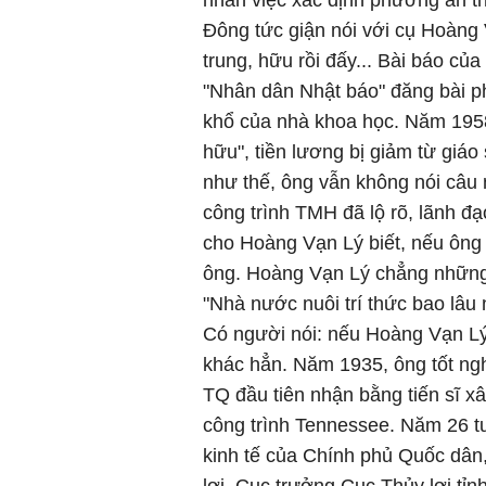
nhân việc xác định phương án th
Đông tức giận nói với cụ Hoàng V
trung, hữu rồi đấy... Bài báo củ
"Nhân dân Nhật báo" đăng bài p
khổ của nhà khoa học. Năm 1958
hữu", tiền lương bị giảm từ giáo
như thế, ông vẫn không nói câu nà
công trình TMH đã lộ rõ, lãnh đ
cho Hoàng Vạn Lý biết, nếu ông 
ông. Hoàng Vạn Lý chẳng những 
"Nhà nước nuôi trí thức bao lâu 
Có người nói: nếu Hoàng Vạn Lý 
khác hẳn. Năm 1935, ông tốt ngh
TQ đầu tiên nhận bằng tiến sĩ xây
công trình Tennessee. Năm 26 tu
kinh tế của Chính phủ Quốc dân,