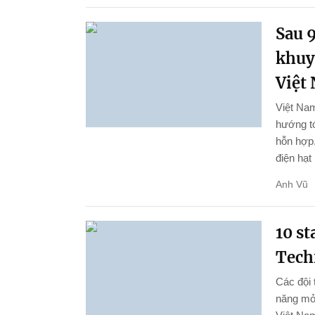
Sau 9
khuy
Việt
Việt Nam
hướng tớ
hỗn hợp,
điện hạt
Anh Vũ
10 st
Tech
Các đội 
năng mở 