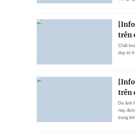
[Inf
trên 
Chất lượ
duy trì 
[Inf
trên 
Do ảnh 
này được
trung bì