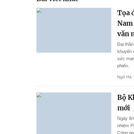
Tọa đ
Nam 
văn 
Đại thầ
khuyến n
sức mạnh
phiến.
Ngô Hà
Bộ K
mới
Ngày 8/4
nhiệm P
Công ng