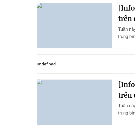
[Inf
trên 
Tuần này
trung bìn
undefined
[Inf
trên 
Tuần này
trung bì