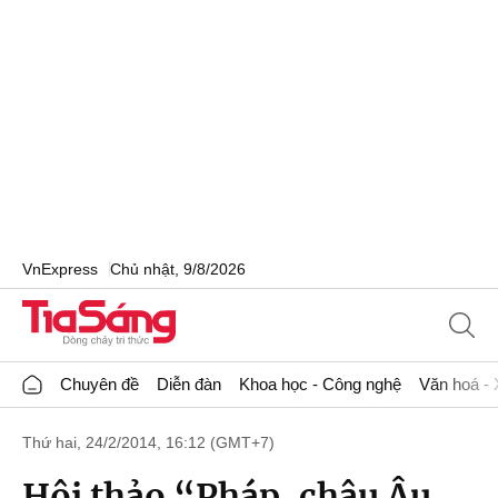
VnExpress
Chủ nhật, 9/8/2026
Chuyên đề
Diễn đàn
Khoa học - Công nghệ
Văn hoá - 
Thứ hai, 24/2/2014, 16:12 (GMT+7)
Hội thảo “Pháp, châu Âu