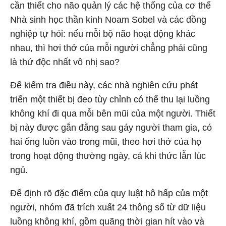
cần thiết cho não quản lý các hệ thống của cơ thể
Nhà sinh học thần kinh Noam Sobel và các đồng
nghiệp tự hỏi: nếu mỗi bộ não hoạt động khác
nhau, thì hơi thở của mỗi người chẳng phải cũng
là thứ độc nhất vô nhị sao?
Để kiểm tra điều này, các nhà nghiên cứu phát
triển một thiết bị đeo tùy chỉnh có thể thu lại luồng
không khí đi qua mỗi bên mũi của một người. Thiết
bị này được gắn đằng sau gáy người tham gia, có
hai ống luồn vào trong mũi, theo hơi thở của họ
trong hoạt động thường ngày, cả khi thức lẫn lúc
ngủ.
Để định rõ đặc điểm của quy luật hô hấp của một
người, nhóm đã trích xuất 24 thông số từ dữ liệu
luồng không khí, gồm quãng thời gian hít vào và