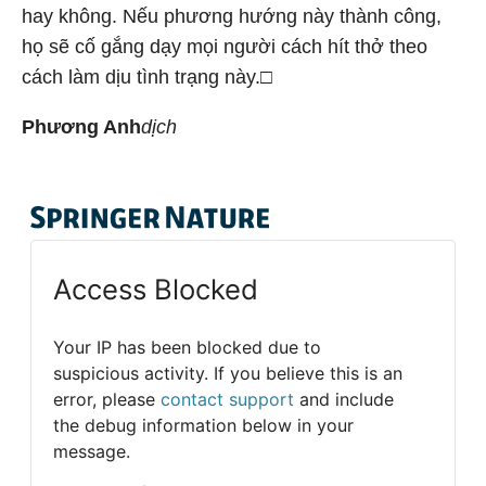
hay không. Nếu phương hướng này thành công,
họ sẽ cố gắng dạy mọi người cách hít thở theo
cách làm dịu tình trạng này.□
Phương Anh
dịch