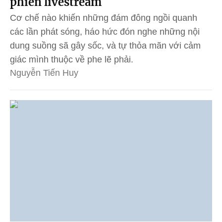
phiên livestream
Cơ chế nào khiến những đám đông ngồi quanh
các lần phát sóng, háo hức đón nghe những nội
dung suồng sã gây sốc, và tự thỏa mãn với cảm
giác mình thuộc về phe lẽ phải.
Nguyễn Tiến Huy