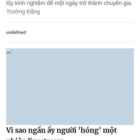
lũy kinh nghiệm để một ngày trở thành chuyên gia.
Trường Đặng
undefined
Vì sao ngần ấy người 'hóng' một