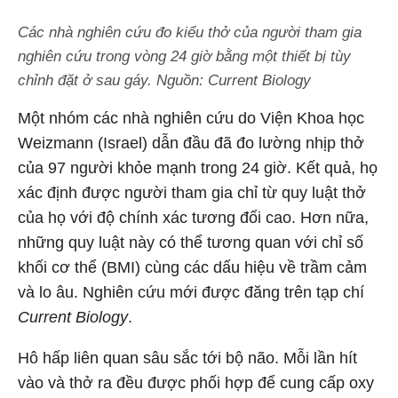
Các nhà nghiên cứu đo kiểu thở của người tham gia
nghiên cứu trong vòng 24 giờ bằng một thiết bị tùy
chỉnh đặt ở sau gáy. Nguồn: Current Biology
Một nhóm các nhà nghiên cứu do Viện Khoa học
Weizmann (Israel) dẫn đầu đã đo lường nhịp thở
của 97 người khỏe mạnh trong 24 giờ. Kết quả, họ
xác định được người tham gia chỉ từ quy luật thở
của họ với độ chính xác tương đối cao. Hơn nữa,
những quy luật này có thể tương quan với chỉ số
khối cơ thể (BMI) cùng các dấu hiệu về trầm cảm
và lo âu. Nghiên cứu mới được đăng trên tạp chí
Current Biology
.
Hô hấp liên quan sâu sắc tới bộ não. Mỗi lần hít
vào và thở ra đều được phối hợp để cung cấp oxy