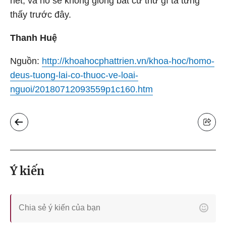
hết, và nó sẽ không giống bất cứ thứ gì ta từng
thấy trước đây.
Thanh Huệ
Nguồn:
http://khoahocphattrien.vn/khoa-hoc/homo-
deus-tuong-lai-co-thuoc-ve-loai-
nguoi/20180712093559p1c160.htm
Ý kiến