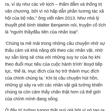
ra, ví dụ như các vở kịch – thấm đẫm và thống trị
văn chương, bởi vì nó hấp dẫn phần tương tác xã
hội của bộ não," ông viết năm 2013. Như nhà lý
thuyết phê bình Walter Benjamin nói, truyện cổ tích
là "người thầyđầu tiên của nhân loại".
‘Chúng ta mê mải trong những câu chuyện nhờ sự
thấu cảm và khả năng dõi theo các nhân vật, nhờ
sự sẵn lòng sẻ chia với những suy tư của họ khi
theo đuổi mục tiêu của cuộc hành trình’ Boyd tiếp
tục, ‘thế là, mục đích của họ trở thành mục đích
của chính chúng ta.’ Khi bị câu chuyện hút hồn,
những gì xảy ra với các nhân vật giả tưởng khiến
chúng ta còn cảm thấy chân thật hơn cả thế giới
của chính mình đang sống.
Ở đây trí tưởng tượng thật quý giá bởi vì nó tạo ra