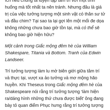
ích nếu chúng ta luyện tập tâm trí với một tình
huống mà tốt nhất ta nên tránh. Nhưng đâu là giá
trị của việc tưởng tượng một sinh vật có thân sư tử
và đầu chim? Tại sao ta lại gợi lên một mối đe dọa
không những chưa bao giờ tồn tại, mà
có thể
sẽ
không bao giờ hiện hữu?
Một cảnh trong Giấc mộng đêm hè của William
Shakespare, Titania và Bottom. Tranh của Edwin
Landseer.
Trí tưởng tượng làm lu mờ biên giới giữa tâm trí
và thực tại, vượt xa ảo tưởng và mơ mộng hão
huyền. Khi Theseus trong
Giấc mộng đêm hè
của
Shakespeare nói rằng trí tưởng tượng ‘làm hiện
ra/dáng hình những thứ chưa được biết’ ông đang
bày tỏ quan điểm Phục hưng rằng trí tưởng tượng