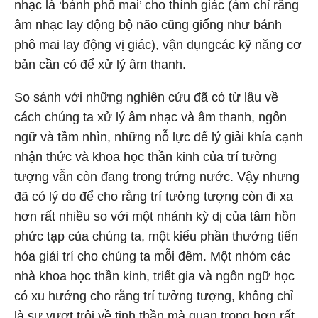
nhạc là ‘bánh phô mai’ cho thính giác (ám chỉ rằng
âm nhạc lay động bộ não cũng giống như bánh
phô mai lay động vị giác), vận dụngcác kỹ năng cơ
bản cần có để xử lý âm thanh.
So sánh với những nghiên cứu đã có từ lâu về
cách chúng ta xử lý âm nhạc và âm thanh, ngôn
ngữ và tầm nhìn, những nỗ lực để lý giải khía cạnh
nhận thức và khoa học thần kinh của trí tưởng
tượng vẫn còn đang trong trứng nước. Vậy nhưng
đã có lý do để cho rằng trí tưởng tượng còn đi xa
hơn rất nhiều so với một nhánh kỳ dị của tâm hồn
phức tạp của chúng ta, một kiểu phần thưởng tiến
hóa giải trí cho chúng ta mỗi đêm. Một nhóm các
nhà khoa học thần kinh, triết gia và ngôn ngữ học
có xu hướng cho rằng trí tưởng tượng, không chỉ
là sự vượt trội về tinh thần mà quan trọng hơn rất