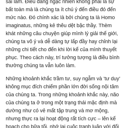
sai lầm. Điều đáng ngạc nhiên không phải là sự
bất toàn mà là chúng ta ít chú ý đến điều đó đến
mức nào. Đó chính xác là bởi chúng ta là Homo
imaginatus, những kẻ thêu dệt bậc thầy. Thèm
khát những câu chuyện giúp mình lý giải thế giới,
chúng ta vô ý và dễ dàng tự lấp đầy hay chỉnh lại
những chi tiết cho đến khi lời kể của mình thuyết
phục. Theo cách này, trí tưởng tượng là điều bình
thường chúng ta vẫn luôn làm.
Những khoảnh khắc trầm tư, suy ngẫm và ’tư duy’
không mục đích chiếm phần lớn đời sống nội tâm
của chúng ta. Trong những khoảnh khắc này, não
của chúng ta ở trong một trạng thái mặc định mà
dường như có vẻ mất tập trung và mơ mộng,
nhưng thực ra lại hoạt động rất tích cực – lên kế
hoạch cho bữa tối, nhớ lại cuộc tranh luận với đối