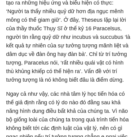
tạo ra những hiệu ứng và biểu hiện có thực:
‘Người ta thấy nhiều quỷ dữ hơn địa ngục mênh
mông có thể giam giữ’. Ở đây, Theseus lặp lại lời
của thầy thuốc Thụy Sĩ ở thế kỷ 16 Paracelsus,
người tin rằng quỷ dữ như incubus và succubus ‘là
kết quả tự nhiên của sự tưởng tượng mãnh liệt và
dâm dục về đàn ông hay đàn bà’. Chỉ từ trí tưởng
tượng, Paracelus nói, ‘rất nhiều quái vật có hình
thù khủng khiếp có thể hiện ra’. Vấn đề với trí
tưởng tượng là nó không biết đâu là điểm dừng.
Ngay cả như vậy, các nhà tâm lý học tiến hóa có
thể giả định rằng có lý do nào đó đằng sau khả
năng hình dung điều bất khả của chúng ta. Vì não
bộ giống loài của chúng ta trong quá trình tiến hóa
không biết tới các định luật của vật lý, nên có gì
ngạc nhiên nếu trí tưởng tượng chẳng e ngại việc