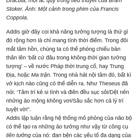
Dracula, một ác quỷ trong tiểu thuyết của Bram
Stoker. Ảnh: Một cảnh trong phim của Francis
Coppola.
Addis giờ đây coi khả năng tưởng tượng là thứ gì
đó rộng hơn là chỉ mang tính thời điểm. Trong đôi
mắt tâm hồn, chúng ta có thể phóng chiếu bản
thân lên ‘bất cứ đâu trong không-thời gian tưởng
tượng’ – về nước Pháp thời trung cổ, hay Trung
Địa, hoặc
Ma trận
. Trong nhà hát nội tâm đó, bất kì
vở kịch nào cũng có thể diễn ra. Như Theseus đã
nói: ‘Tâm trí kẻ si tình và điên đều sục sôi/Dệt nên
những ảo mộng không vơi/Sâu sắc hơn cả lý trí
tuyệt vời".
Addis lập luận rằng hệ thống mô phỏng của não bộ
có thể tạo ra những ảo tưởng như vậy từ công cụ
liên tưởng
của nó: đan bện các yếu tố đa dạng của