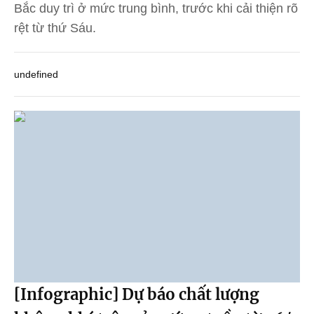
Bắc duy trì ở mức trung bình, trước khi cải thiện rõ
rệt từ thứ Sáu.
undefined
[Infographic] Dự báo chất lượng