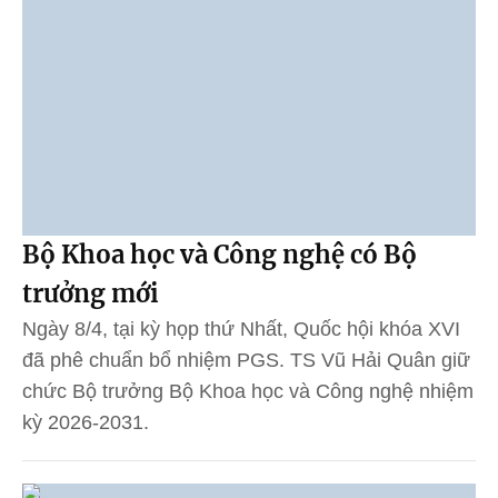
Bộ Khoa học và Công nghệ có Bộ
trưởng mới
Ngày 8/4, tại kỳ họp thứ Nhất, Quốc hội khóa XVI
đã phê chuẩn bổ nhiệm PGS. TS Vũ Hải Quân giữ
chức Bộ trưởng Bộ Khoa học và Công nghệ nhiệm
kỳ 2026-2031.