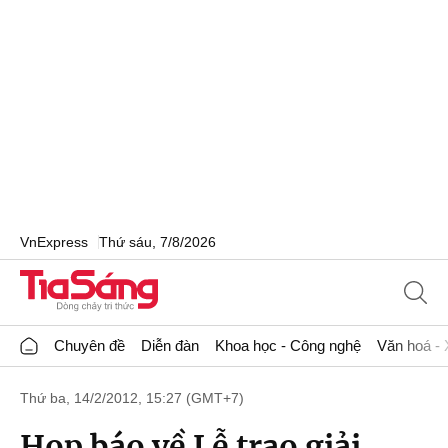
VnExpress
Thứ sáu, 7/8/2026
Chuyên đề
Diễn đàn
Khoa học - Công nghệ
Văn hoá - 
Thứ ba, 14/2/2012, 15:27 (GMT+7)
Họp báo về Lễ trao giải