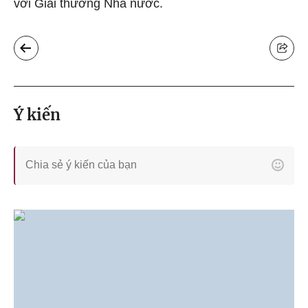
với Giải thưởng Nhà nước.
Ý kiến