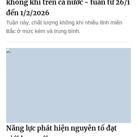
không khí trên cả nước - tuần từ 26/1
đến 1/2/2026
Tuần này, chất lượng không khí nhiều tỉnh miền
Bắc ở mức kém và trung bình.
Năng lực phát hiện nguyên tố đạt