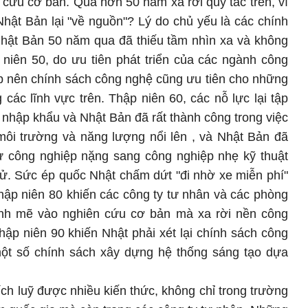
 cứu cơ bản. Qua hơn 50 năm xa rời quy tắc trên, vì
hật Bản lại "về nguồn"? Lý do chủ yếu là các chính
hật Bản 50 năm qua đã thiếu tầm nhìn xa và không
ập niên 50, do ưu tiên phát triển của các ngành công
ép nên chính sách công nghệ cũng ưu tiên cho những
 các lĩnh vực trên. Thập niên 60, các nỗ lực lại tập
ệ nhập khẩu và Nhật Bản đã rất thành công trong việc
môi trường và năng lượng nổi lên , và Nhật Bản đã
từ công nghiệp nặng sang công nghiệp nhẹ kỹ thuật
n tử. Sức ép quốc Nhật chấm dứt "đi nhờ xe miễn phí"
thập niên 80 khiến các công ty tư nhân và các phòng
ạnh mẽ vào nghiên cứu cơ bản mà xa rời nền công
thập niên 90 khiến Nhật phải xét lại chính sách công
ột số chính sách xây dựng hệ thống sáng tạo dựa
h luỹ được nhiều kiến thức, không chỉ trong trường