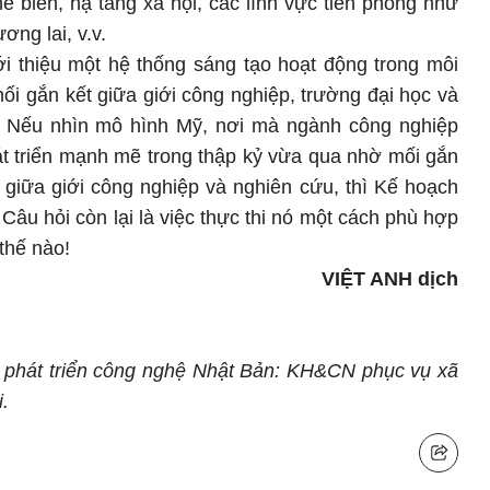
hế biến, hạ tầng xã hội, các lĩnh vực tiên phong như
ơng lai, v.v.
ới thiệu một hệ thống sáng tạo hoạt động trong môi
ối gắn kết giữa giới công nghiệp, trường đại học và
. Nếu nhìn mô hình Mỹ, nơi mà ngành công nghiệp
át triển mạnh mẽ trong thập kỷ vừa qua nhờ mối gắn
 giữa giới công nghiệp và nghiên cứu, thì Kế hoạch
Câu hỏi còn lại là việc thực thi nó một cách phù hợp
thế nào!
VIỆT ANH dịch
lý phát triển công nghệ Nhật Bản: KH&CN phục vụ xã
i.