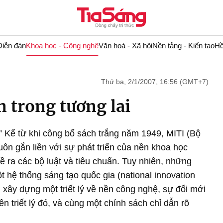
Diễn đàn
Khoa học - Công nghệ
Văn hoá - Xã hội
Nền tảng - Kiến tạo
Hồ
Thứ ba, 2/1/2007, 16:56 (GMT+7)
n trong tương lai
n” Kể từ khi công bố sách trắng năm 1949, MITI (Bộ
ôn gắn liền với sự phát triển của nền khoa học
 ra các bộ luật và tiêu chuẩn. Tuy nhiên, những
 hệ thống sáng tạo quốc gia (national innovation
 xây dựng một triết lý về nền công nghệ, sự đổi mới
ên triết lý đó, và cùng một chính sách chỉ dẫn rõ