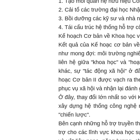
1. Tạo mối quan hệ hữu hiệu Cô
2. Cải tổ các trường đại học Nh
3. Bồi dưỡng các kỹ sư và nhà n
4. Tái cấu trúc hệ thống hỗ trợ 
Kế hoạch Cơ bản về Khoa học và
Kết quả của Kế hoạc cơ bản về
như mong đợi: môi trường nghiên
liên hệ giữa "khoa học" và "ho
khác, sự "tác động xã hội" ở đâ
hoạc Cơ bản II được vạch ra the
phục vụ xã hội và nhận lại đánh g
Ở đây, thay đổi lớn nhất so với
xây dựng hệ thống công nghệ n
"chiến lược".
Bên cạnh những hỗ trợ truyền th
trợ cho các lĩnh vực khoa học s