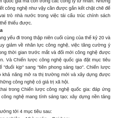
m quốc gia mà còn trong các công ty tư nhân. Những
uyết công nghệ như vậy cần được gắn kết chặt chẽ để
 vai trò nhà nước trong việc tái cấu trúc chính sách
thể thiếu được.
ia
ng yếu đi trong thập niên cuối cùng của thế kỷ 20 và
suy giảm về nhân lực công nghệ, việc tăng cường ý
rong thời gian trước mắt và đổi mới công nghệ được
ên. Và Chiến lược công nghệ quốc gia đặt mục tiêu
 "đuổi kịp" sang "tiên phong sáng tạo". Chiến lược
có khả năng mở ra thị trường mới và xây dựng được
hững công nghệ có giá trị xã hội.
khai trong Chiến lược công nghệ quốc gia: đáp ứng
g công nghệ mang tính sáng tạo; xây dựng nền tảng
ướng tới 4 mục tiêu sau: