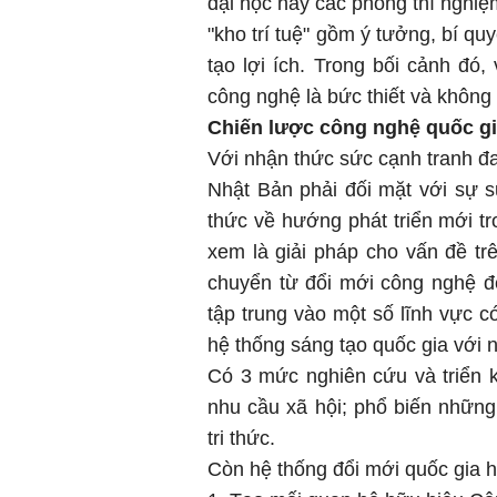
đại học hay các phòng thí nghiệ
"kho trí tuệ" gồm ý tưởng, bí q
tạo lợi ích. Trong bối cảnh đó,
công nghệ là bức thiết và không 
Chiến lược công nghệ quốc g
Với nhận thức sức cạnh tranh đa
Nhật Bản phải đối mặt với sự 
thức về hướng phát triển mới t
xem là giải pháp cho vấn đề tr
chuyển từ đổi mới công nghệ để
tập trung vào một số lĩnh vực 
hệ thống sáng tạo quốc gia với n
Có 3 mức nghiên cứu và triển 
nhu cầu xã hội; phổ biến nhữn
tri thức.
Còn hệ thống đổi mới quốc gia h