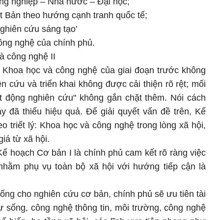
ng nghiệp – Nhà nước – Đại học;
ật Bản theo hướng cạnh tranh quốc tế;
ghiên cứu sáng tạo’
công nghệ của chính phủ.
 công nghệ II
 Khoa học và công nghệ của giai đoạn trước không
 cứu và triển khai không được cải thiện rõ rệt; mối
ạt động nghiên cứu" không gắn chặt thêm. Nói cách
y đã thiếu hiệu quả. Để giải quyết vấn đề trên, Kế
o triết lý: Khoa học và công nghệ trong lòng xã hội,
iá từ xã hội.
 Kế hoạch Cơ bản I là chính phủ cam kết rõ ràng việc
hằm phụ vụ toàn bộ xã hội với hướng tiếp cận là
ống cho nghiên cứu cơ bản, chính phủ sẽ ưu tiên tài
ự sống, công nghệ thông tin, môi trường, công nghệ