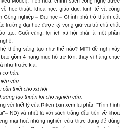
Linked Model). Tiếp nữa, chính sách công nghệ được
về học thuật, khoa học, giáo dục, kinh tế và công
ên Công nghiệp – Đại học – Chính phủ trở thành cốt
ác trường đại học được kỳ vọng giữ vai trò chủ chốt
o tạo. Cuối cùng, lợi ích xã hội phải là một phần
 nghệ.
g hệ thống sáng tạo như thế nào? MITI đề nghị xây
bao gồm 4 hạng mục hỗ trợ lớn, thay vì hàng chục
á như trước kia:
u cơ bản.
hiên cứu
c cần thiết cho xã hội
 hướng tạo thuận lợi cho nghiên cứu.
g với triết lý của Riken (xin xem lại phần "Tình hình
hai"– ND) và nhất là với sách trắng đầu tiên về khoa
ương mại hoá những nghiên cứu thực dụng để dùng