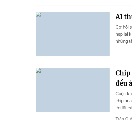
AI th
Cơ hội 
hẹp lại 
những tấ
Chip 
đều 
Cuộc kha
chip ana
tới tất c
Trần Qu