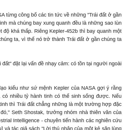
 từng công bố các tin tức về những "Trái đất ở gần
 tinh mà chúng bay xung quanh đều là những sao lùn
ệt độ khá thấp. Riêng Kepler-452b thì bay quanh một
chúng ta, vì thế nó trở thành Trái đất ở gần chúng ta
 đất" đặt lại vấn đề nhạy cảm: có tồn tại người ngoài
ỹ đạo kiểu như sứ mệnh Kepler của NASA gợi ý rằng
 có nhiều tỷ hành tinh có thể sinh sống được. Nếu
tinh thì Trái đất chẳng những là một trường hợp đặc
 đó," Seth Shostak, trưởng nhóm nhà thiên văn của
strial Intelligence - chuyên tiến hành các nghiên cứu
ụ] và tác giả sách "Lời thú nhận của một kẻ săn lùng