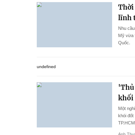
Thời
lĩnh
Nhu cầu 
Mỹ vừa 
Quốc.
undefined
'Thủ
khối
Một ngh
khói đốt
TP.HCM
Anh Thư