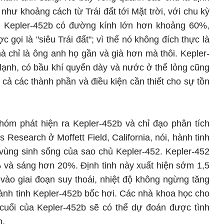
như khoảng cách từ Trái đất tới Mặt trời, với chu kỳ
t, Kepler-452b có đường kính lớn hơn khoảng 60%,
 gọi là "siêu Trái đất"; vì thế nó không đích thực là
mà chỉ là ông anh họ gần và già hơn mà thôi. Kepler-
ạnh, có bầu khí quyển dày và nước ở thể lỏng cũng
 cả các thành phần và điều kiện cần thiết cho sự tồn
hóm phát hiện ra Kepler-452b và chỉ đạo phân tích
Research ở Moffett Field, California, nói, hành tinh
 vùng sinh sống của sao chủ Kepler-452. Kepler-452
% và sáng hơn 20%. Định tinh này xuất hiện sớm 1,5
i vào giai đoạn suy thoái, nhiệt độ không ngừng tăng
ành tinh Kepler-452b bốc hơi. Các nhà khoa học cho
 cuối của Kepler-452b sẽ có thể dự đoán được tình
m.