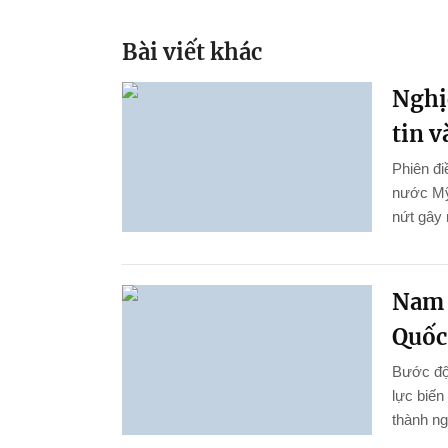
Bài viết khác
Nghị
tin 
Phiên đi
nước Mỹ
nứt gây 
Nam 
Quốc 
Bước đột
lực biến
thành ng