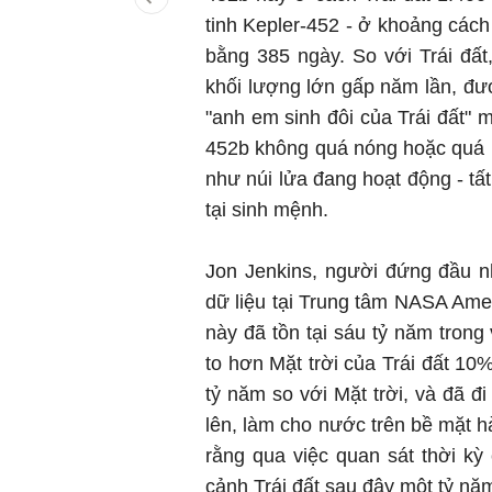
tinh Kepler-452 - ở khoảng cách 
bằng 385 ngày. So với Trái đấ
khối lượng lớn gấp năm lần, được
"anh em sinh đôi của Trái đất" 
452b không quá nóng hoặc quá l
như núi lửa đang hoạt động - tất
tại sinh mệnh.
Jon Jenkins, người đứng đầu n
dữ liệu tại Trung tâm NASA Ames 
này đã tồn tại sáu tỷ năm trong
to hơn Mặt trời của Trái đất 10
tỷ năm so với Mặt trời, và đã đ
lên, làm cho nước trên bề mặt h
rằng qua việc quan sát thời kỳ
cảnh Trái đất sau đây một tỷ nă