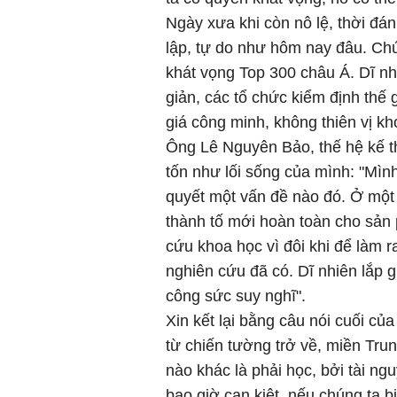
Ngày xưa khi còn nô lệ, thời đá
lập, tự do như hôm nay đâu. Chú
khát vọng Top 300 châu Á. Dĩ nh
giản, các tổ chức kiểm định thế 
giá công minh, không thiên vị kh
Ông Lê Nguyên Bảo, thế hệ kế t
tốn như lối sống của mình: "Mìn
quyết một vấn đề nào đó. Ở một 
thành tố mới hoàn toàn cho sản
cứu khoa học vì đôi khi để làm 
nghiên cứu đã có. Dĩ nhiên lắp 
công sức suy nghĩ".
Xin kết lại bằng câu nói cuối của
từ chiến tường trở về, miền Tr
nào khác là phải học, bởi tài ngu
bao giờ cạn kiệt, nếu chúng ta bi