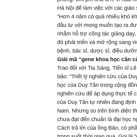
Hà Nội để làm việc với các giáo
"Hơn 4 năm có quá nhiều khó k
đầu tư với mong muốn tạo ra đ
nhằm hỗ trợ công tác giảng dạy,
đó phát triển và mở rộng sang v
bệnh, bác sĩ, dược sĩ, điều dưỡn
Giải mã "gene khoa học cần c
Trao đổi với Tia Sáng, Tiến sĩ
bảo: "Triết lý nghiên cứu của D
học của Duy Tân trong cộng đồng 
nghiên cứu để áp dụng thực tế c
của Duy Tân tự nhiên đang định 
Nam. Nhưng so trên bình diện th
chưa đạt đến chuẩn là đại học ng
Cách trả lời của ông Bảo, có ph
trong suốt thời gian qua. Gọi là 