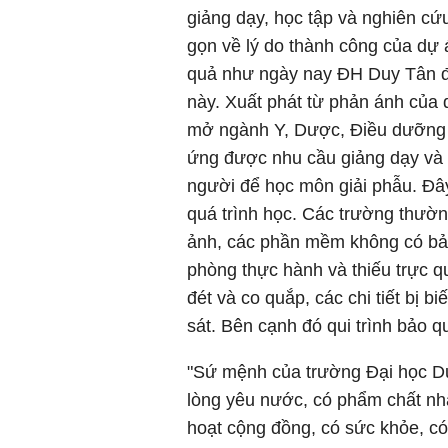
giảng dạy, học tập và nghiên cứ
gọn về lý do thành công của dự á
quả như ngày nay ĐH Duy Tân đã
này. Xuất phát từ phản ánh của
mở ngành Y, Dược, Điều dưỡng t
ứng được nhu cầu giảng dạy và h
người để học môn giải phẫu. Đây
quá trình học. Các trường thườn
ảnh, các phần mềm không có bản
phòng thực hành và thiếu trực 
đét và co quắp, các chi tiết bị 
sát. Bên cạnh đó qui trình bảo q
"Sứ mệnh của trường Đại học Du
lòng yêu nước, có phẩm chất nh
hoạt cộng đồng, có sức khỏe, có 