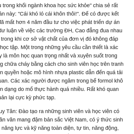
u trong khối ngành khoa học sức khỏe" chia sẻ rất
n này: "Cái khó ló cái khôn thôi!". Để có được kết
 mất hơn 4 năm đầu tư cho việc phát triển dự án
 dư luận về việc các trường ĐH, Cao đẳng đua nhau
rong khi cơ sở vật chất của đơn vị đó không đáp
ọc tập. Một trong những yêu cầu cần thiết là xác
 là môn học quan trọng nhất và xuyên suốt trong
g chữa cháy bằng cách cho sinh viên học trên tranh
 quyền hoặc mô hình nhựa plastic dẫn đến quá tải
quan. Các xác người được ngâm trong bể formol khô
biến dạng do mổ thực hành quá nhiều. Rất khó quan
uản lại cực kỳ phức tạp.
y Tân: Đào tạo ra những sinh viên và học viên có
ân văn mang đậm bản sắc Việt Nam, có ý thức sinh
năng lực và kỹ năng toàn diện, tự tin, năng động,