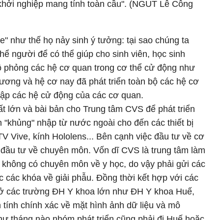
 khởi nghiệp mang tính toàn cầu". (NGUT Lê Công
e" như thế họ nảy sinh ý tưởng: tại sao chúng ta
hể người để có thể giúp cho sinh viên, học sinh
 phỏng các hệ cơ quan trong cơ thể cử động như
xương và hệ cơ nay đã phát triển toàn bộ các hệ cơ
 lập các hệ cử động của các cơ quan.
t lớn và bài bản cho Trung tâm CVS để phát triển
"khủng" nhập từ nước ngoài cho đến các thiết bị
TV Vive, kính Hololens... Bên cạnh việc đầu tư về cơ
 đầu tư về chuyên môn. Vốn dĩ CVS là trung tâm làm
không có chuyên môn về y học, do vậy phải gửi các
c các khóa về giải phẫu. Đồng thời kết hợp với các
 ở các trường ĐH Y khoa lớn như ĐH Y khoa Huế,
tính chính xác về mặt hình ảnh dữ liệu và mô
như tháng nào nhóm phát triển cũng phải đi Huế hoặc