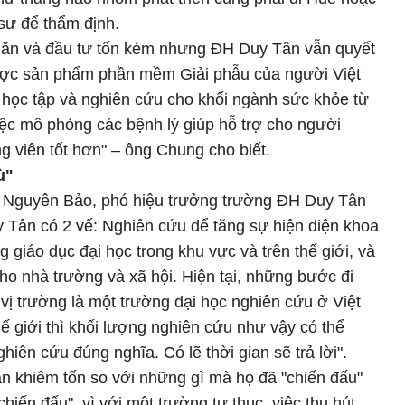
 sư để thẩm định.
hăn và đầu tư tốn kém nhưng ĐH Duy Tân vẫn quyết
ược sản phẩm phần mềm Giải phẫu của người Việt
 học tập và nghiên cứu cho khối ngành sức khỏe từ
iệc mô phỏng các bệnh lý giúp hỗ trợ cho người
g viên tốt hơn" – ông Chung cho biết.
ù"
 Lê Nguyên Bảo, phó hiệu trưởng trường ĐH Duy Tân
uy Tân có 2 vế: Nghiên cứu để tăng sự hiện diện khoa
giáo dục đại học trong khu vực và trên thế giới, và
ho nhà trường và xã hội. Hiện tại, những bước đi
vị trường là một trường đại học nghiên cứu ở Việt
ế giới thì khối lượng nghiên cứu như vậy có thể
hiên cứu đúng nghĩa. Có lẽ thời gian sẽ trả lời".
ần khiêm tốn so với những gì mà họ đã "chiến đấu"
"chiến đấu", vì với một trường tư thục, việc thu hút