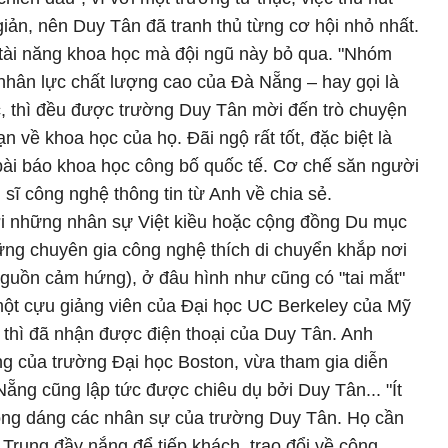
giản, nên Duy Tân đã tranh thủ từng cơ hội nhỏ nhất.
 tài năng khoa học mà đội ngũ này bỏ qua. "Nhóm
 nhân lực chất lượng cao của Đà Nẵng – hay gọi là
ớc, thì đều được trường Duy Tân mời đến trò chuyện
n về khoa học của họ. Đãi ngộ rất tốt, đặc biệt là
bài báo khoa học công bố quốc tế. Cơ chế săn người
ến sĩ công nghệ thông tin từ Anh về chia sẻ.
i những nhân sự Việt kiều hoặc cộng đồng Du mục
hững chuyên gia công nghệ thích di chuyển khắp nơi
 nguồn cảm hứng), ở đâu hình như cũng có "tai mắt"
ột cựu giảng viên của Đại học UC Berkeley của Mỹ
thì đã nhận được điện thoại của Duy Tân. Anh
ng của trường Đại học Boston, vừa tham gia diễn
ẵng cũng lập tức được chiêu dụ bởi Duy Tân... "Ít
óng dáng các nhân sự của trường Duy Tân. Họ cần
 Trung đầy nắng để tiếp khách, trao đổi về công