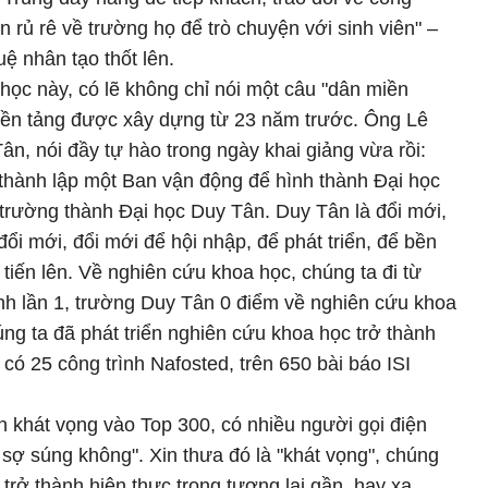
ôn rủ rê về trường họ để trò chuyện với sinh viên" –
uệ nhân tạo thốt lên.
học này, có lẽ không chỉ nói một câu "dân miền
nền tảng được xây dựng từ 23 năm trước. Ông Lê
, nói đầy tự hào trong ngày khai giảng vừa rồi:
thành lập một Ban vận động để hình thành Đại học
 trường thành Đại học Duy Tân. Duy Tân là đổi mới,
ổi mới, đổi mới để hội nhập, để phát triển, để bền
tiến lên. Về nghiên cứu khoa học, chúng ta đi từ
nh lần 1, trường Duy Tân 0 điểm về nghiên cứu khoa
ng ta đã phát triển nghiên cứu khoa học trở thành
có 25 công trình Nafosted, trên 650 bài báo ISI
 khát vọng vào Top 300, có nhiều người gọi điện
 sợ súng không". Xin thưa đó là "khát vọng", chúng
 trở thành hiện thực trong tương lai gần, hay xa.