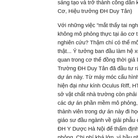
sáng tạo và trở thành công dân
Cơ, Hiệu trưởng ĐH Duy Tân)
Với những việc "mắt thấy tai ngh
không mô phỏng thực tại ảo cơ t
nghiên cứu? Thậm chí có thể mô
thật... Ý tưởng ban đầu làm hệ 
quan trong cơ thể đồng thời giả
Trường ĐH Duy Tân đã đầu tư rấ
dự án này. Từ máy móc cấu hình 
hiện đại như kính Oculus Riff, H
sở vật chất nhà trường còn phải
các dự án phần mềm mô phỏng, 
thành viên trong dự án này đi họ
giáo sư đầu ngành về giải phẫu
ĐH Y Dược Hà Nội để thẩm định 
phỏng. Chi phí khá lớn, vì hầu 