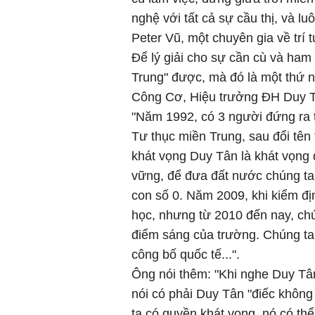
nghệ với tất cả sự cầu thị, và lu
Peter Vũ, một chuyên gia về trí t
Để lý giải cho sự cần cù và ham 
Trung" được, mà đó là một thứ 
Công Cơ, Hiệu trưởng ĐH Duy Tân
"Năm 1992, có 3 người đứng ra 
Tư thục miền Trung, sau đổi tên
khát vọng Duy Tân là khát vọng đ
vững, để đưa đất nước chúng ta 
con số 0. Năm 2009, khi kiểm đị
học, nhưng từ 2010 đến nay, chú
điểm sáng của trường. Chúng ta 
công bố quốc tế...".
Ông nói thêm: "Khi nghe Duy Tân
nói có phải Duy Tân "điếc không
ta có quyền khát vọng, nó có thể