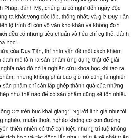
nh Pháp, đánh Mỹ, chúng ta có nghĩ đến ngày độc
ng ta khát vọng độc lập, thống nhất, và giờ Duy Tân
iên lộ trình đi còn vô vàn khó khăn và không đơn
giới đều có những tiêu chuẩn và tiêu chí cụ thể, đánh
oa học".
hừa của Duy Tân, thì nhìn vấn đề một cách khiêm
h đam mê làm ra sản phẩm ứng dụng thật để giải
nghĩa nào đó nó là nghiên cứu khoa học khi tạo ra
 phẩm, nhưng không phải bao giờ nó cũng là nghiên
ra sản phẩm chỉ cần lắp ghép thành quả của những
ghép như thế nào để có sản phẩm cũng sẽ tốn nhiều
 ông Cơ trên bục khai giảng: "Người lính già như tôi
ung nghèo, muốn thoát nghèo không có con đường
yên thiên nhiên có thể cạn kiệt, nhưng trí tuệ không
ết tích hợp và tác động lẫn nhau, trí tuệ sẽ phát triển