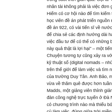
nhân tài không phải là việc đơn 
Hiếm có cơ hội nào để tìm kiếm
học viên đề án phát triển nguồn
đề án 922, có vài tiến sĩ về nư
để chia sẻ các định hướng dài hạ
việc đầu tư để có thể có những 
này quả thật là lợi hại" – một ti
Chuyện tương tự cũng xảy ra vớ
kỹ thuật số (digital nomads – n
trên thế giới để làm việc và tìm
của trường Duy Tân. Anh Bảo, m
vừa về thăm quê được hơn tuần 
Madds, một giảng viên thỉnh giả
đàn công nghệ trực tuyến ở Đà N
có chương trình nào mà thiếu b
cù làm việc, đứng giữa trời miền