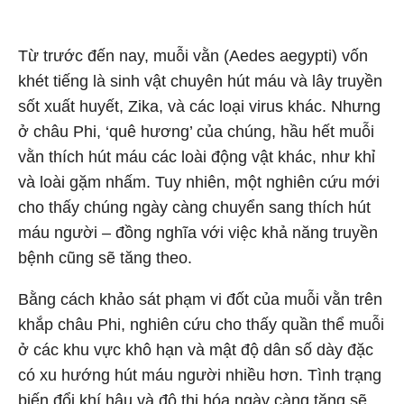
Từ trước đến nay, muỗi vằn (Aedes aegypti) vốn
khét tiếng là sinh vật chuyên hút máu và lây truyền
sốt xuất huyết, Zika, và các loại virus khác. Nhưng
ở châu Phi, ‘quê hương’ của chúng, hầu hết muỗi
vằn thích hút máu các loài động vật khác, như khỉ
và loài gặm nhấm. Tuy nhiên, một nghiên cứu mới
cho thấy chúng ngày càng chuyển sang thích hút
máu người – đồng nghĩa với việc khả năng truyền
bệnh cũng sẽ tăng theo.
Bằng cách khảo sát phạm vi đốt của muỗi vằn trên
khắp châu Phi, nghiên cứu cho thấy quần thể muỗi
ở các khu vực khô hạn và mật độ dân số dày đặc
có xu hướng hút máu người nhiều hơn. Tình trạng
biến đổi khí hậu và đô thị hóa ngày càng tăng sẽ