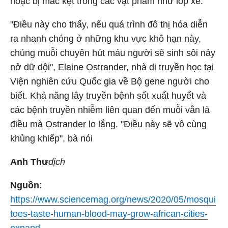
hoặc bị mắc kẹt trong các vật phẩm như lốp xe.
"Điều này cho thấy, nếu quá trình đô thị hóa diễn
ra nhanh chóng ở những khu vực khô hạn này,
chủng muỗi chuyên hút máu người sẽ sinh sôi nảy
nở dữ dội", Elaine Ostrander, nhà di truyền học tại
Viện nghiên cứu Quốc gia về Bộ gene người cho
biết. Khả năng lây truyền bệnh sốt xuất huyết và
các bệnh truyền nhiễm liên quan đến muỗi vằn là
điều mà Ostrander lo lắng. "Điều này sẽ vô cùng
khủng khiếp", bà nói
Anh Thư
dịch
Nguồn
:
https://www.sciencemag.org/news/2020/05/mosqui
toes-taste-human-blood-may-grow-african-cities-