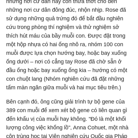
những nơi cư dân hãy còn thưa thớt cho đến
những nơi cư dân đông đúc, nhộn nhịp. Rose đã
sử dụng những quả trứng đó để bắt đầu nghiên
cứu trong phòng thí nghiệm và thử nghiệm sở
thích hút máu của bầy muỗi con. Được đặt trong
một hộp nhựa có hai ống nhô ra, nhóm 100 con
muỗi được lựa chọn hướng bay, hoặc bay xuống
ống dưới – nơi có cẳng tay Rose đã chờ sẵn ở
đầu ống hoặc bay xuống ống kia – hướng có một
con chuột lang (Nhóm nghiên cứu đã đặt những
tấm màn ngăn giữa muỗi và hai mục tiêu trên.)
Bên cạnh đó, ông cũng giải trình tự bộ gene của
389 con muỗi để xem xét bộ gene có liên quan gì
đến khẩu vị của muỗi hay không. "Đó là một khối
lượng công việc khổng lồ", Anna Cohuet, một nhà
côn trùng học tại Viện nghiên cứu Quốc gia Pháp