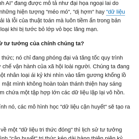
h AI" đang được mô tả như đại họa ngoại lai do
ả những hiện tượng "méo mó", "dị hợm" hay
"dữ liệu
 là lỗi của thuật toán mà luôn tiềm ẩn trong bản
 loại khi bị tước bỏ lớp vỏ bọc lãng mạn.
sử tư tưởng của chính chúng ta?
i thức; nó chỉ đang phóng đại và tăng tốc quy trình
cơ chế vận hành của xã hội loài người. Chúng ta đang
t nhân loại ái kỷ khi nhìn vào tấm gương khổng lồ
 mặt mình không hoàn toàn thánh thiện hay sáng
 chứa một tập hợp lớn các dữ liệu lặp lại vô hồn.
hính nó, các mô hình học "dữ liệu cận huyết" sẽ tạo ra
ề một "dữ liệu tri thức đóng" thì lịch sử tư tưởng
ình "cận huyết" tri thức kéo dài hàng thiên niên kỷ.