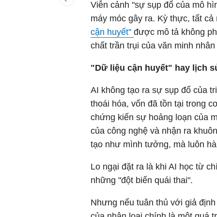
Viễn cảnh "sự sụp đổ của mô hìn
máy móc gây ra. Kỳ thực, tất c
cận huyết"
được mô tả không phải
chất trần trụi của văn minh nhân
"Dữ liệu cận huyết" hay lịch 
AI không tạo ra sự sụp đổ của tr
thoái hóa, vốn đã tồn tại trong 
chứng kiến sự hoảng loạn của mộ
của công nghệ và nhận ra khuôn
tạo như mình tưởng, mà luôn hàm
Lo ngại đặt ra là khi AI học từ c
những "đột biến quái thai".
Nhưng nếu tuân thủ với giả định v
của nhân loại chính là một quá tr