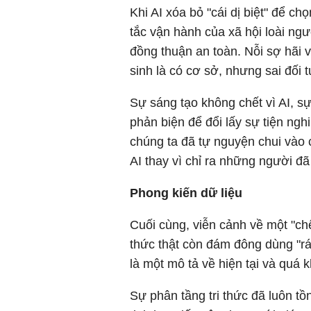
Khi AI xóa bỏ "cái dị biệt" để c
tắc vận hành của xã hội loài ngư
đồng thuận an toàn. Nỗi sợ hãi 
sinh là có cơ sở, nhưng sai đối 
Sự sáng tạo không chết vì AI, sự
phản biện để đổi lấy sự tiện nghi
chúng ta đã tự nguyện chui vào cá
AI thay vì chỉ ra những người đ
Phong kiến dữ liệu
Cuối cùng, viễn cảnh về một "chế 
thức thật còn đám đông dùng "rác 
là một mô tả về hiện tại và quá 
Sự phân tầng tri thức đã luôn tồn