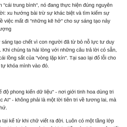
họn "cái trung bình", nó đang thực hiện đúng nguyên
ời: xu hướng bài trừ sự khác biệt và tìm kiếm sự
về việc mất đi "những kẽ hở" cho sự sáng tạo nảy
tượng
 sáng tạo chết vì con người đã từ bỏ nỗ lực tư duy
. Khi chúng ta hài lòng với những câu trả lời có sẵn,
i lồng sắt của "vòng lặp kín". Tại sao lại đổ lỗi cho
ã tự khóa mình vào đó.
độ phong kiến dữ liệu" - nơi giới tinh hoa dùng tri
AI" - không phải là một lời tiên tri về tương lai, mà
khứ.
 tại kể từ khi chữ viết ra đời. Luôn có một tầng lớp