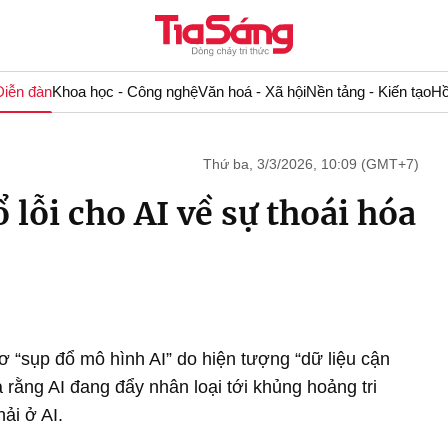
Diễn đàn
Khoa học - Công nghệ
Văn hoá - Xã hội
Nền tảng - Kiến tạo
Hồ
Thứ ba, 3/3/2026, 10:09 (GMT+7)
 lỗi cho AI về sự thoái hóa
ơ “sụp đổ mô hình AI” do hiện tượng “dữ liệu cận
 rằng AI đang đẩy nhân loại tới khủng hoảng tri
ải ở AI.