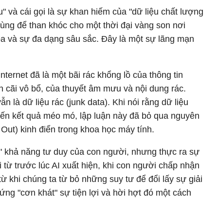
" và cái gọi là sự khan hiếm của "dữ liệu chất lượng
ùng để than khóc cho một thời đại vàng son nơi
 hoa và sự đa dạng sâu sắc. Đây là một sự lãng mạn
nternet đã là một bãi rác khổng lồ của thông tin
h cãi vô bổ, của thuyết âm mưu và nội dung rác.
ẫn là dữ liệu rác (junk data). Khi nói rằng dữ liệu
 đến kết quả méo mó, lập luận này đã bỏ qua nguyên
Out) kinh điển trong khoa học máy tính.
" khả năng tư duy của con người, nhưng thực ra sự
i từ trước lúc AI xuất hiện, khi con người chấp nhận
từ khi chúng ta từ bỏ những suy tư để đổi lấy sự giải
áp ứng "cơn khát" sự tiện lợi và hời hợt đó một cách