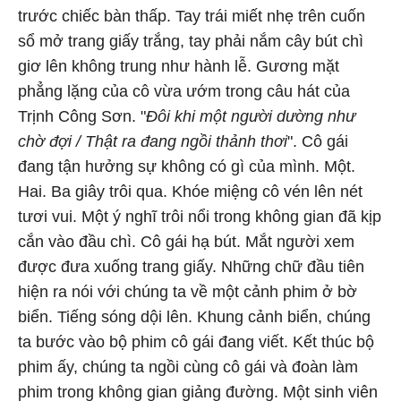
trước chiếc bàn thấp. Tay trái miết nhẹ trên cuốn
sổ mở trang giấy trắng, tay phải nắm cây bút chì
giơ lên không trung như hành lễ. Gương mặt
phẳng lặng của cô vừa ướm trong câu hát của
Trịnh Công Sơn. "
Đôi khi một người dường như
chờ đợi / Thật ra đang ngồi thảnh thơi
". Cô gái
đang tận hưởng sự không có gì của mình. Một.
Hai. Ba giây trôi qua. Khóe miệng cô vén lên nét
tươi vui. Một ý nghĩ trôi nổi trong không gian đã kịp
cắn vào đầu chì. Cô gái hạ bút. Mắt người xem
được đưa xuống trang giấy. Những chữ đầu tiên
hiện ra nói với chúng ta về một cảnh phim ở bờ
biển. Tiếng sóng dội lên. Khung cảnh biển, chúng
ta bước vào bộ phim cô gái đang viết. Kết thúc bộ
phim ấy, chúng ta ngồi cùng cô gái và đoàn làm
phim trong không gian giảng đường. Một sinh viên