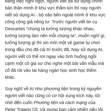
bằng việc nghĩ ngợi, người viết đã sử dụng chính
bản thân mình ở khu vực thầm kín thì nay người
viết sử dụng AI - bộ não bên ngoài mình ở khu vực
công cộng giả riêng tư. Trước người viết tin cụ
Descartes "chúng ta tưởng tượng khác nhau,
tưởng tượng làm nên mỗi chúng ta", muốn nghĩ gì,
tưởng tượng gì thì xin mời một vé game tự chơi
trong đầu cho đã cái trí trước đã. Nay sử dụng AI,
người viết có thể rơi ngay vào tình huống ngồi
cạnh một cô gia sư cho nghe một bài văn mẫu mà
cổ đã rót vào tai hàng ngàn học sinh học thêm
khác.
Suy nghĩ về AI như phương tiện trong kỷ nguyên
người viết nào cũng có cơ hội xung kích này, tôi
nhớ đến cuốn
Phương tiện và cách mạng
của
Peter Trawny [2]. Và mong bạn cảm phiền nếu tôi