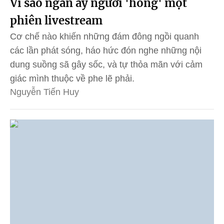
Vì sao ngần ấy người 'hóng' một
phiên livestream
Cơ chế nào khiến những đám đông ngồi quanh
các lần phát sóng, háo hức đón nghe những nội
dung suồng sã gây sốc, và tự thỏa mãn với cảm
giác mình thuộc về phe lẽ phải.
Nguyễn Tiến Huy