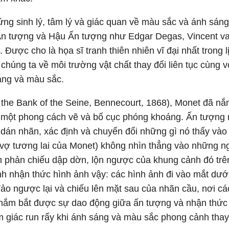
ứng sinh lý, tâm lý và giác quan về màu sắc và ánh sáng
 Ấn tượng và Hậu Ấn tượng như Edgar Degas, Vincent v
ược cho là họa sĩ tranh thiên nhiên vĩ đại nhất trong l
chúng ta về môi trường vật chất thay đổi liên tục cùng 
sáng và màu sắc.
the Bank of the Seine, Bennecourt, 1868), Monet đã n
 một phong cách vẽ và bố cục phóng khoáng. Ấn tượng 
thể dán nhãn, xác định và chuyển đổi những gì nó thấy vào
à vợ tương lai của Monet) không nhìn thẳng vào những n
h phản chiếu dập dờn, lộn ngược của khung cảnh đó trê
nh nhận thức hình ảnh vậy: các hình ảnh đi vào mắt dướ
o ngược lại và chiếu lên mặt sau của nhãn cầu, nơi các
 nắm bắt được sự dao động giữa ấn tượng và nhận thức
 giác run rẩy khi ánh sáng và màu sắc phong cảnh thay 