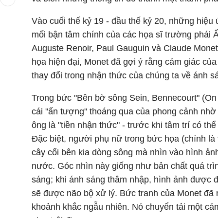
Vào cuối thế kỷ 19 - đầu thế kỷ 20, những hiệu 
mối bận tâm chính của các họa sĩ trường phái
Auguste Renoir, Paul Gauguin và Claude Monet. Đ
họa hiện đại, Monet đã gợi ý rằng cảm giác của 
thay đổi trong nhận thức của chúng ta về ánh 
Trong bức "Bên bờ sông Sein, Bennecourt" (On 
cái "ấn tượng" thoáng qua của phong cảnh nhờ
ông là "tiền nhận thức" - trước khi tâm trí có 
Đặc biệt, người phụ nữ trong bức họa (chính l
cây cối bên kia dòng sông mà nhìn vào hình ản
nước. Góc nhìn này giống như bản chất quá trì
sáng; khi ánh sáng thâm nhập, hình ảnh được đả
sẽ được não bộ xử lý. Bức tranh của Monet đã
khoảnh khắc ngẫu nhiên. Nó chuyển tải một cảm