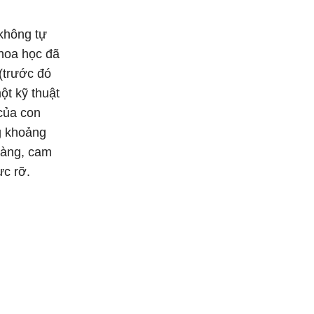
không tự
hoa học đã
(trước đó
ột kỹ thuật
 của con
g khoảng
vàng, cam
ực rỡ.