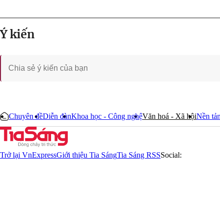
Ý kiến
Chuyên đề
Diễn đàn
Khoa học - Công nghệ
Văn hoá - Xã hội
Nền tản
Trở lại VnExpress
Giới thiệu Tia Sáng
Tia Sáng RSS
Social: