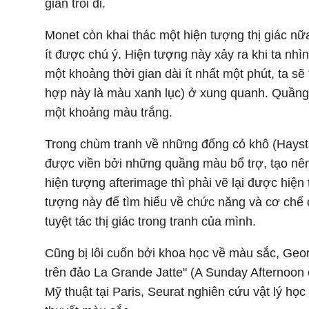
gian trôi đi.
Monet còn khai thác một hiện tượng thị giác nữ
ít được chú ý. Hiện tượng này xảy ra khi ta nh
một khoảng thời gian dài ít nhất một phút, ta s
hợp này là màu xanh lục) ở xung quanh. Quầng 
một khoảng màu trắng.
Trong chùm tranh về những đống cỏ khô (Hayst
được viền bởi những quầng màu bổ trợ, tạo nê
hiện tượng afterimage thì phải vẽ lại được hiệ
tượng này để tìm hiểu về chức năng và cơ chế 
tuyệt tác thị giác trong tranh của mình.
Cũng bị lôi cuốn bởi khoa học về màu sắc, Geor
trên đảo La Grande Jatte" (A Sunday Afternoon 
Mỹ thuật tại Paris, Seurat nghiên cứu vật lý họ