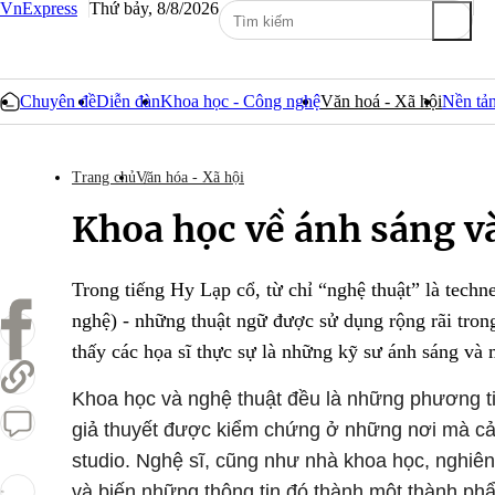
VnExpress
Thứ bảy, 8/8/2026
Chuyên đề
Diễn đàn
Khoa học - Công nghệ
Văn hoá - Xã hội
Nền tản
Trang chủ
Văn hóa - Xã hội
Khoa học về ánh sáng và
Trong tiếng Hy Lạp cổ, từ chỉ “nghệ thuật” là techne
nghệ) - những thuật ngữ được sử dụng rộng rãi tron
thấy các họa sĩ thực sự là những kỹ sư ánh sáng và m
Khoa học và nghệ thuật đều là những phương tiệ
giả thuyết được kiểm chứng ở những nơi mà cả 
studio. Nghệ sĩ, cũng như nhà khoa học, nghiên c
và biến những thông tin đó thành một thành ph