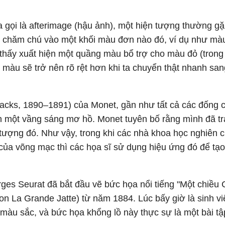
a gọi là afterimage (hậu ảnh), một hiện tượng thường gặ
ìn chăm chú vào một khối màu đơn nào đó, ví dụ như màu
ẽ thấy xuất hiện một quầng màu bổ trợ cho màu đỏ (trong
màu sẽ trở nên rõ rệt hơn khi ta chuyển thật nhanh san
acks, 1890–1891) của Monet, gần như tất cả các đống 
n một vầng sáng mơ hồ. Monet tuyên bố rằng mình đã tr
n tượng đó. Như vậy, trong khi các nhà khoa học nghiên 
của võng mạc thì các họa sĩ sử dụng hiệu ứng đó để tạ
ges Seurat đã bắt đầu vẽ bức họa nổi tiếng "Một chiều 
on La Grande Jatte) từ năm 1884. Lúc bấy giờ là sinh v
c màu sắc, và bức họa khổng lồ này thực sự là một bài tậ