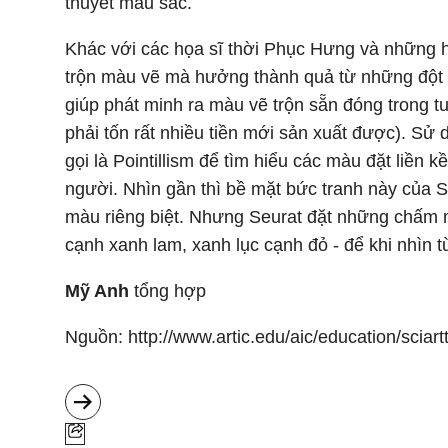
thuyết màu sắc.
Khác với các họa sĩ thời Phục Hưng và những h
trộn màu vẽ mà hưởng thành quả từ những đột 
giúp phát minh ra màu vẽ trộn sẵn đóng trong t
phải tốn rất nhiều tiền mới sản xuất được). Sử
gọi là Pointillism để tìm hiểu các màu đặt liền
người. Nhìn gần thì bề mặt bức tranh này của
màu riêng biệt. Nhưng Seurat đặt những chấm m
cạnh xanh lam, xanh lục cạnh đỏ - để khi nhìn 
Mỹ Anh
tổng hợp
Nguồn: http://www.artic.edu/aic/education/sciart