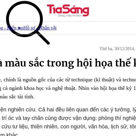
g - Kiến tạo
Hồ sơ - Nhân vật
Thứ ba, 30/12/2014
 màu sắc trong hội họa thế 
, chính là nguồn gốc của các từ technique (kĩ thuật) và tech
g cả ngành khoa học và nghệ thuật. Nhìn vào hội họa thế kỷ 1
àu sắc tài tình.
n nghiên cứu. Cả hai đều liên quan đến các ý tưởng, lý
trí óc và tay chân cùng được vận dụng: phòng thí nghi
ứu tư liệu, thiên nhiên, con người, văn hóa, lịch sử, tôn
ẩm khác.