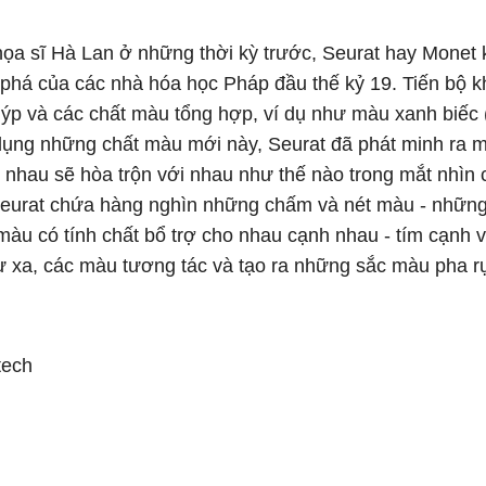
ọa sĩ Hà Lan ở những thời kỳ trước, Seurat hay Monet 
phá của các nhà hóa học Pháp đầu thế kỷ 19. Tiến bộ k
uýp và các chất màu tổng hợp, ví dụ như màu xanh biếc 
 dụng những chất màu mới này, Seurat đã phát minh ra m
 kề nhau sẽ hòa trộn với nhau như thế nào trong mắt nhìn
 Seurat chứa hàng nghìn những chấm và nét màu - nhữn
àu có tính chất bổ trợ cho nhau cạnh nhau - tím cạnh 
từ xa, các màu tương tác và tạo ra những sắc màu pha r
tech