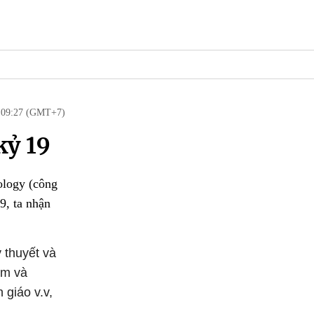
, 09:27 (GMT+7)
kỷ 19
nology (công
9, ta nhận
 thuyết và
ệm và
 giáo v.v,