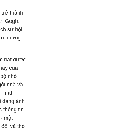
 trở thành
an Gogh,
ịch sử hội
với những
ắm bắt được
này của
 bộ nhớ.
gôi nhà và
n mặt
i dạng ánh
 thông tin
 - một
đổi và thời