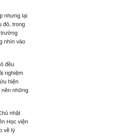
p nhưng lại
 đỏ, trong
 trường
g nhìn vào
cỏ đều
ải nghiệm
cứu hiện
o nên những
Chủ nhật
iên Học viện
p về lý