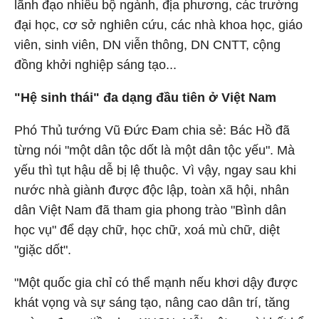
lãnh đạo nhiều bộ ngành, địa phương, các trường
đại học, cơ sở nghiên cứu, các nhà khoa học, giáo
viên, sinh viên, DN viễn thông, DN CNTT, cộng
đồng khởi nghiệp sáng tạo...
"Hệ sinh thái" đa dạng đầu tiên ở Việt Nam
Phó Thủ tướng Vũ Đức Đam chia sẻ: Bác Hồ đã
từng nói "một dân tộc dốt là một dân tộc yếu". Mà
yếu thì tụt hậu dễ bị lệ thuộc. Vì vậy, ngay sau khi
nước nhà giành được độc lập, toàn xã hội, nhân
dân Việt Nam đã tham gia phong trào "Bình dân
học vụ" để dạy chữ, học chữ, xoá mù chữ, diệt
"giặc dốt".
"Một quốc gia chỉ có thể mạnh nếu khơi dậy được
khát vọng và sự sáng tạo, nâng cao dân trí, tăng