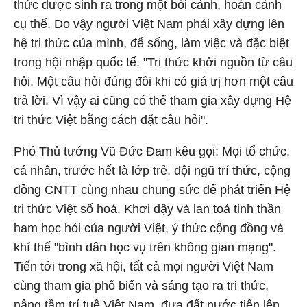
thức được sinh ra trong một bối cảnh, hoàn cảnh
cụ thể. Do vậy người Việt Nam phải xây dựng lên
hệ tri thức của mình, để sống, làm việc và đặc biệt
trong hội nhập quốc tế. "Tri thức khởi nguồn từ câu
hỏi. Một câu hỏi đúng đôi khi có giá trị hơn một câu
trả lời. Vì vậy ai cũng có thể tham gia xây dựng Hệ
tri thức Việt bằng cách đặt câu hỏi".
Phó Thủ tướng Vũ Đức Đam kêu gọi: Mọi tổ chức,
cá nhân, trước hết là lớp trẻ, đội ngũ trí thức, cộng
đồng CNTT cùng nhau chung sức để phát triển Hệ
tri thức Việt số hoá. Khơi dậy và lan toả tinh thần
ham học hỏi của người Việt, ý thức cộng đồng và
khí thế "bình dân học vụ trên không gian mạng".
Tiến tới trong xã hội, tất cả mọi người Việt Nam
cùng tham gia phổ biến và sáng tạo ra tri thức,
nâng tầm trí tuệ Việt Nam, đưa đất nước tiến lên.