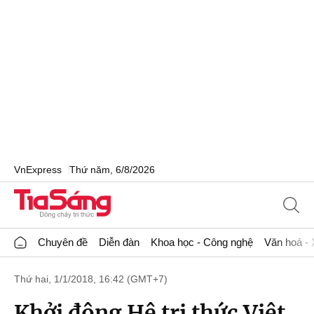
VnExpress
Thứ năm, 6/8/2026
Chuyên đề
Diễn đàn
Khoa học - Công nghệ
Văn hoá - 
Thứ hai, 1/1/2018, 16:42 (GMT+7)
Khởi động Hệ tri thức Việt