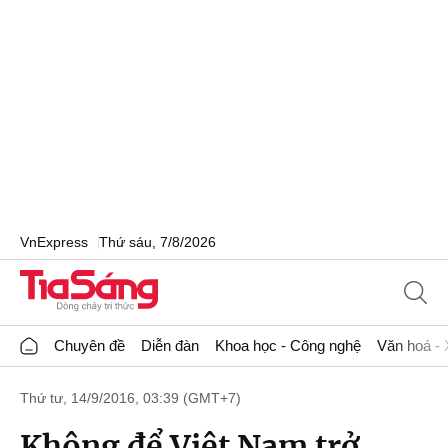
VnExpress
Thứ sáu, 7/8/2026
Chuyên đề
Diễn đàn
Khoa học - Công nghệ
Văn hoá - 
Thứ tư, 14/9/2016, 03:39 (GMT+7)
Không để Việt Nam trở