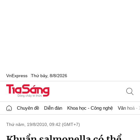
VnExpress
Thứ bảy, 8/8/2026
Chuyên đề
Diễn đàn
Khoa học - Công nghệ
Văn hoá - 
Thứ năm, 19/8/2010, 09:42 (GMT+7)
Khuẩn salmonella có thể