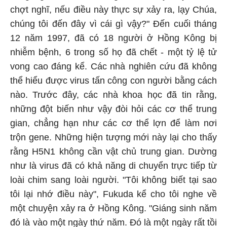
chợt nghĩ, nếu điều này thực sự xảy ra, lạy Chúa,
chúng tôi đến đây vì cái gì vậy?" Đến cuối tháng
12 năm 1997, đã có 18 người ở Hồng Kông bị
nhiễm bệnh, 6 trong số họ đã chết - một tỷ lệ tử
vong cao đáng kể. Các nhà nghiên cứu đã không
thể hiểu được virus tấn công con người bằng cách
nào. Trước đây, các nhà khoa học đã tin rằng,
những đột biến như vậy đòi hỏi các cơ thể trung
gian, chẳng hạn như các cơ thể lợn để làm nơi
trộn gene. Những hiện tượng mới này lại cho thấy
rằng H5N1 không cần vật chủ trung gian. Dường
như là virus đã có khả năng di chuyển trực tiếp từ
loài chim sang loài người. "Tôi không biết tại sao
tôi lại nhớ điều này", Fukuda kể cho tôi nghe về
một chuyện xảy ra ở Hồng Kông. "Giáng sinh năm
đó là vào một ngày thứ năm. Đó là một ngày rất tồi