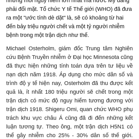
những mối nguy hiểm lớn nhất mà nước Mỹ đang
phải đối mặt. Tổ chức Y tế Thế giới (WHO) đã đưa
ra một "ước tính dè dặt" là, sẽ có khoảng từ hai
đến bảy triệu người chết và một tỷ người nhiễm
bệnh trong một trận dịch như thế.
Michael Osterholm, giám đốc Trung tâm Nghiên
cứu Bệnh Truyền nhiễm ở Đại học Minnesota cũng
đã thực hiện những tính toán dựa trên tư liệu về
nạn dịch năm 1918. Áp dụng cho mức dân số và
trình độ y tế hiện nay, Osterholm đã thu được kết
quả là, ít nhất 180 triệu người sẽ chết trong một
trận dịch có mức độ nguy hiểm tương đương với
trận dịch 1918. Shigeru Omi, quan chức WHO phụ
trách khu vực châu Á cũng đã đi đến những kết
luận tương tự. Theo ông, một trận dịch H5N1 có
thể gây nhiễm cho 25% - 30% dân số thế giới.