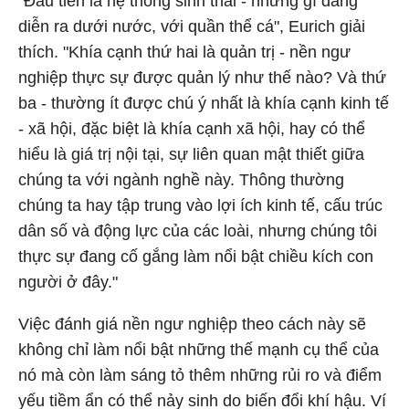
"Đầu tiên là hệ thống sinh thái - những gì đang
diễn ra dưới nước, với quần thể cá", Eurich giải
thích. "Khía cạnh thứ hai là quản trị - nền ngư
nghiệp thực sự được quản lý như thế nào? Và thứ
ba - thường ít được chú ý nhất là khía cạnh kinh tế
- xã hội, đặc biệt là khía cạnh xã hội, hay có thể
hiểu là giá trị nội tại, sự liên quan mật thiết giữa
chúng ta với ngành nghề này. Thông thường
chúng ta hay tập trung vào lợi ích kinh tế, cấu trúc
dân số và động lực của các loài, nhưng chúng tôi
thực sự đang cố gắng làm nổi bật chiều kích con
người ở đây."
Việc đánh giá nền ngư nghiệp theo cách này sẽ
không chỉ làm nổi bật những thế mạnh cụ thể của
nó mà còn làm sáng tỏ thêm những rủi ro và điểm
yếu tiềm ẩn có thể nảy sinh do biến đổi khí hậu. Ví