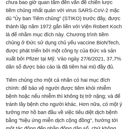
chưa bao giờ quan tâm đến vấn đề chiến lược
tiêm chủng nhất quán với virus SARS-CoV-2 mặc
dù "Ủy ban Tiêm chủng" (STIKO) trước đây, được
thành lập năm 1972 gắn liền với Viện Robert Koch
là để nhằm mục đích này. Chương trình tiêm
chủng ở Đức sử dụng chủ yếu vaccine BioNTech,
được phát triển bởi một công ty của Đức và sản
xuất bởi Pfizer tại Mỹ. Vào ngày 27/6/2021, 37,7%
dân số được báo cáo là đã tiêm hai mũ đầy đủ.
Tiêm chủng cho một cá nhân có hai mục đích
chính: để bảo vệ người được tiêm khỏi nhiễm
bệnh hoặc nếu nhiễm thì không bị trở nặng; và để
tránh lây bệnh cho người khác. Hơn nữa, có một ý
tưởng mơ hồ ban đầu về việc tiêu diệt dịch bệnh
bằng "hiệu ứng miễn dịch cộng đồng", hướng tới
một tác động đến phần đông dân số, chứ không