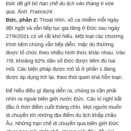
Đức đã gỡ bỏ hạn chế du lịch vào tháng 6 vừa
qua. Ảnh: France24.
Đức, phần 2:
Thoạt nhìn, số ca nhiễm mỗi ngày
đột ngột và vẫn tiếp tục gia tăng ở Đức sau ngày
27/6/2021 có vẻ rất khó hiểu. Một loạt các chương
trình tiêm chủng vẫn tiếp diễn, mặc dù thường
được tổ chức theo nhiều hình thức khác nhau. Vào
7/9, khoảng 62% dân số Đức được tiêm đủ hai
mũi. Các biện pháp được mô tả ở phần 1 đang
được áp dụng trở lại, theo thói quen khá hỗn loạn.
Để hiểu điều gì đang diễn ra, chúng ta cần phải
nhìn ra ngoài biên giới nước Đức. Các kì nghỉ bắt
đầu ở thời điểm cuối tháng chín. Mọi người muốn
di chuyển tới những địa điểm du lịch khắp châu
Âu. Những hạn chế di chuyển qua biên giới Đức