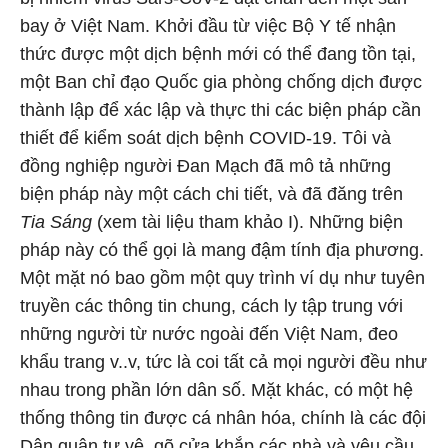
bay ở Việt Nam. Khởi đầu từ việc Bộ Y tế nhận
thức được một dịch bệnh mới có thể đang tồn tại,
một Ban chỉ đạo Quốc gia phòng chống dịch được
thành lập để xác lập và thực thi các biện pháp cần
thiết để kiểm soát dịch bệnh COVID-19. Tôi và
đồng nghiệp người Đan Mạch đã mô tả những
biện pháp này một cách chi tiết, và đã đăng trên
Tia Sáng
(xem tài liệu tham khảo I). Những biện
pháp này có thể gọi là mang đậm tính địa phương.
Một mặt nó bao gồm một quy trình ví dụ như tuyên
truyền các thông tin chung, cách ly tập trung với
những người từ nước ngoài đến Việt Nam, đeo
khẩu trang v..v, tức là coi tất cả mọi người đều như
nhau trong phần lớn dân số. Mặt khác, có một hệ
thống thông tin được cá nhân hóa, chính là các đội
Dân quân tự vệ, gõ cửa khắp các nhà và yêu cầu