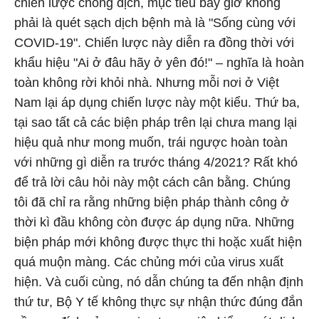
chiến lược chống dịch, mục tiêu bây giờ không
phải là quét sạch dịch bệnh mà là "Sống cùng với
COVID-19". Chiến lược này diễn ra đồng thời với
khẩu hiệu "Ai ở đâu hãy ở yên đó!" – nghĩa là hoàn
toàn không rời khỏi nhà. Nhưng mỗi nơi ở Việt
Nam lại áp dụng chiến lược này một kiểu. Thứ ba,
tại sao tất cả các biện pháp trên lại chưa mang lại
hiệu quả như mong muốn, trái ngược hoàn toàn
với những gì diễn ra trước tháng 4/2021? Rất khó
để trả lời câu hỏi này một cách cân bằng. Chúng
tôi đã chỉ ra rằng những biện pháp thành công ở
thời kì đầu không còn được áp dụng nữa. Những
biện pháp mới không được thực thi hoặc xuất hiện
quá muộn màng. Các chủng mới của virus xuất
hiện. Và cuối cùng, nó dẫn chúng ta đến nhận định
thứ tư, Bộ Y tế không thực sự nhận thức đúng đắn