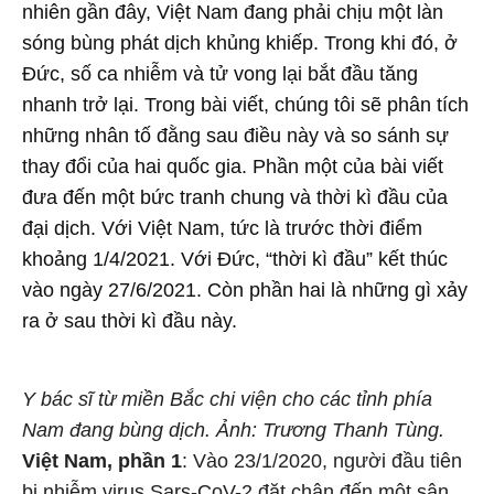
nhiên gần đây, Việt Nam đang phải chịu một làn
sóng bùng phát dịch khủng khiếp. Trong khi đó, ở
Đức, số ca nhiễm và tử vong lại bắt đầu tăng
nhanh trở lại. Trong bài viết, chúng tôi sẽ phân tích
những nhân tố đằng sau điều này và so sánh sự
thay đổi của hai quốc gia. Phần một của bài viết
đưa đến một bức tranh chung và thời kì đầu của
đại dịch. Với Việt Nam, tức là trước thời điểm
khoảng 1/4/2021. Với Đức, “thời kì đầu” kết thúc
vào ngày 27/6/2021. Còn phần hai là những gì xảy
ra ở sau thời kì đầu này.
Y bác sĩ từ miền Bắc chi viện cho các tỉnh phía
Nam đang bùng dịch. Ảnh: Trương Thanh Tùng.
V
iệt Nam, phần 1
: Vào 23/1/2020, người đầu tiên
bị nhiễm virus Sars-CoV-2 đặt chân đến một sân