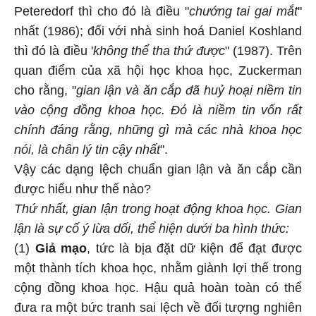
Peteredorf thì cho đó là điều "
chướng tai gai mắt
"
nhất (1986); đối với nhà sinh hoá Daniel Koshland
thì đó là điều '
không thể tha thứ được
" (1987). Trên
quan điểm của xã hội học khoa học, Zuckerman
cho rằng, "
gian lận và ăn cắp đã huỷ hoại niềm tin
vào cộng đồng khoa học. Đó là niềm tin vốn rất
chính đáng rằng, những gì mà các nhà khoa học
nói, là chân lý tin cậy nhất
".
Vậy các dạng lệch chuẩn gian lận và ăn cắp cần
được hiểu như thế nào?
Thứ nhất, gian lận trong hoạt động khoa học. Gian
lận là sự cố ý lừa dối, thể hiện dưới ba hình thức:
(1)
Giả mạo
, tức là bịa đặt dữ kiện để đạt được
một thành tích khoa học, nhằm giành lợi thế trong
cộng đồng khoa học. Hậu quả hoàn toàn có thể
đưa ra một bức tranh sai lệch về đối tượng nghiên