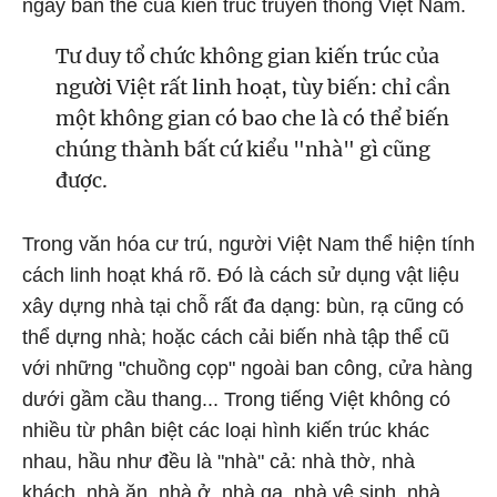
ngay bản thể của kiến trúc truyền thống Việt Nam.
Tư duy tổ chức không gian kiến trúc của
người Việt rất linh hoạt, tùy biến: chỉ cần
một không gian có bao che là có thể biến
chúng thành bất cứ kiểu "nhà" gì cũng
được.
Trong văn hóa cư trú, người Việt Nam thể hiện tính
cách linh hoạt khá rõ. Đó là cách sử dụng vật liệu
xây dựng nhà tại chỗ rất đa dạng: bùn, rạ cũng có
thể dựng nhà; hoặc cách cải biến nhà tập thể cũ
với những "chuồng cọp" ngoài ban công, cửa hàng
dưới gầm cầu thang... Trong tiếng Việt không có
nhiều từ phân biệt các loại hình kiến trúc khác
nhau, hầu như đều là "nhà" cả: nhà thờ, nhà
khách, nhà ăn, nhà ở, nhà ga, nhà vệ sinh, nhà