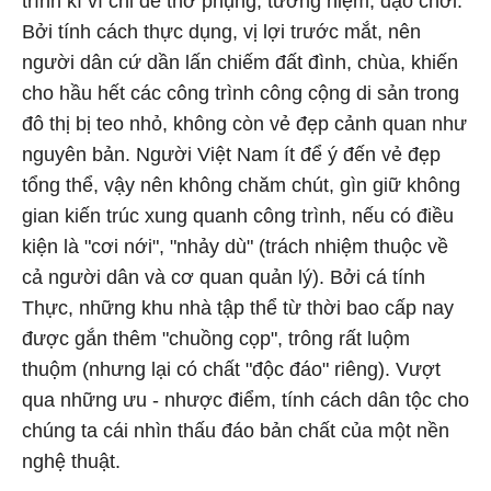
trình kì vĩ chỉ để thờ phụng, tưởng niệm, dạo chơi.
Bởi tính cách thực dụng, vị lợi trước mắt, nên
người dân cứ dần lấn chiếm đất đình, chùa, khiến
cho hầu hết các công trình công cộng di sản trong
đô thị bị teo nhỏ, không còn vẻ đẹp cảnh quan như
nguyên bản. Người Việt Nam ít để ý đến vẻ đẹp
tổng thể, vậy nên không chăm chút, gìn giữ không
gian kiến trúc xung quanh công trình, nếu có điều
kiện là "cơi nới", "nhảy dù" (trách nhiệm thuộc về
cả người dân và cơ quan quản lý). Bởi cá tính
Thực, những khu nhà tập thể từ thời bao cấp nay
được gắn thêm "chuồng cọp", trông rất luộm
thuộm (nhưng lại có chất "độc đáo" riêng). Vượt
qua những ưu - nhược điểm, tính cách dân tộc cho
chúng ta cái nhìn thấu đáo bản chất của một nền
nghệ thuật.