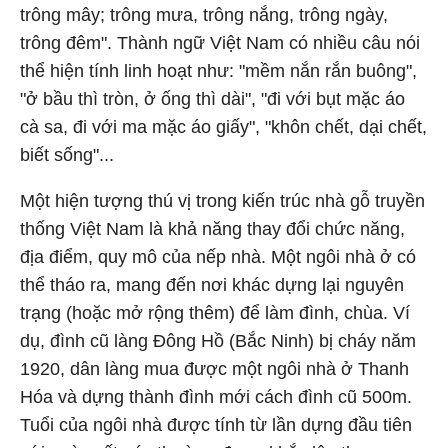
trông mây; trông mưa, trông nắng, trông ngày,
trông đêm". Thành ngữ Việt Nam có nhiều câu nói
thể hiện tính linh hoạt như: "mềm nắn rắn buông",
"ở bầu thì tròn, ở ống thì dài", "đi với bụt mặc áo
cà sa, đi với ma mặc áo giấy", "khôn chết, dại chết,
biết sống"...
Một hiện tượng thú vị trong kiến trúc nhà gỗ truyền
thống Việt Nam là khả năng thay đổi chức năng,
địa điểm, quy mô của nếp nhà. Một ngôi nhà ở có
thể tháo ra, mang đến nơi khác dựng lại nguyên
trạng (hoặc mở rộng thêm) để làm đình, chùa. Ví
dụ, đình cũ làng Đông Hồ (Bắc Ninh) bị cháy năm
1920, dân làng mua được một ngôi nhà ở Thanh
Hóa và dựng thành đình mới cách đình cũ 500m.
Tuổi của ngôi nhà được tính từ lần dựng đầu tiên