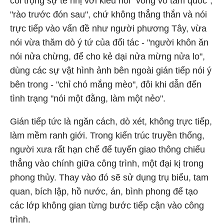
coi trọng sự tế nhị với kiểu nói "vòng vo tam quốc",
"rào trước đón sau", chứ không thẳng thắn và nói
trực tiếp vào vấn đề như người phương Tây, vừa
nói vừa thăm dò ý tứ của đối tác - "người khôn ăn
nói nửa chừng, để cho kẻ dại nửa mừng nửa lo",
dùng các sự vật hình ảnh bên ngoài gián tiếp nói ý
bên trong - "chỉ chó mắng mèo", đôi khi dẫn đến
tình trạng "nói một đằng, làm một nẻo".
Gián tiếp tức là ngăn cách, dò xét, không trực tiếp,
làm mềm ranh giới. Trong kiến trúc truyền thống,
người xưa rất hạn chế để tuyến giao thông chiếu
thẳng vào chính giữa công trình, một đại kị trong
phong thủy. Thay vào đó sẽ sử dụng trụ biểu, tam
quan, bích lập, hồ nước, án, bình phong để tạo
các lớp không gian từng bước tiếp cận vào công
trình.