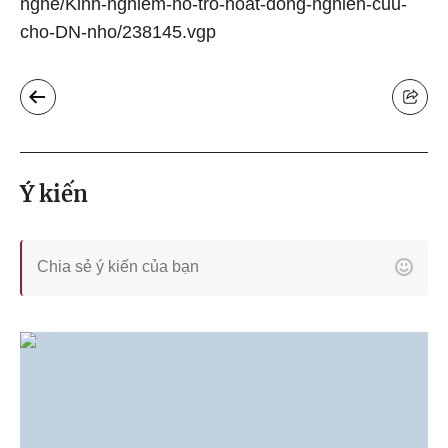
nghe/Kinh-nghiem-ho-tro-hoat-dong-nghien-cuu-
cho-DN-nho/238145.vgp
Ý kiến