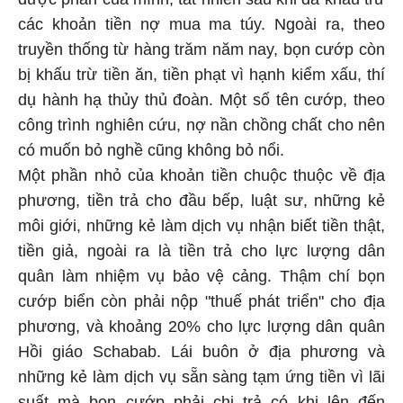
các khoản tiền nợ mua ma túy. Ngoài ra, theo
truyền thống từ hàng trăm năm nay, bọn cướp còn
bị khấu trừ tiền ăn, tiền phạt vì hạnh kiểm xấu, thí
dụ hành hạ thủy thủ đoàn. Một số tên cướp, theo
công trình nghiên cứu, nợ nần chồng chất cho nên
có muốn bỏ nghề cũng không bỏ nổi.
Một phần nhỏ của khoản tiền chuộc thuộc về địa
phương, tiền trả cho đầu bếp, luật sư, những kẻ
môi giới, những kẻ làm dịch vụ nhận biết tiền thật,
tiền giả, ngoài ra là tiền trả cho lực lượng dân
quân làm nhiệm vụ bảo vệ cảng. Thậm chí bọn
cướp biển còn phải nộp "thuế phát triển" cho địa
phương, và khoảng 20% cho lực lượng dân quân
Hồi giáo Schabab. Lái buôn ở địa phương và
những kẻ làm dịch vụ sẵn sàng tạm ứng tiền vì lãi
suất mà bọn cướp phải chi trả có khi lên đến