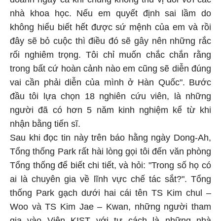
nhà khoa học. Nếu em quyết định sai lầm do
không hiểu biết hết được sứ mệnh của em và rồi
đây sẽ bỏ cuộc thì điều đó sẽ gây nên những rắc
rối nghiêm trọng. Tôi chỉ muốn chắc chắn rằng
trong bất cứ hoàn cảnh nào em cũng sẽ diễn đúng
vai cần phải diễn của mình ở Hàn Quốc". Bước
đầu tôi lựa chọn 18 nghiên cứu viên, là những
người đã có hơn 5 năm kinh nghiệm kể từ khi
nhận bằng tiến sĩ.
Sau khi đọc tin này trên báo hằng ngày Dong-Ah,
Tổng thống Park rất hài lòng gọi tôi đến văn phòng
Tổng thống để biết chi tiết, và hỏi: "Trong số họ có
ai là chuyên gia về lĩnh vực chế tác sắt?". Tổng
thống Park gạch dưới hai cái tên TS Kim chul –
Woo và TS Kim Jae – Kwan, những người tham
gia vào Viện KIST với tư cách là những nhà