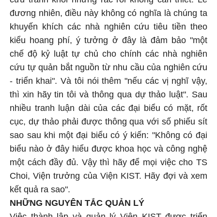
đương nhiên, điều này không có nghĩa là chúng ta
khuyến khích các nhà nghiên cứu tiêu tiền theo
kiểu hoang phí, ý tưởng ở đây là đảm bảo "một
chế độ kỷ luật tự chủ cho chính các nhà nghiên
cứu tự quản bắt nguồn từ nhu cầu của nghiên cứu
- triển khai". Và tôi nói thêm "nếu các vị nghĩ vậy,
thì xin hãy tin tôi và thông qua dự thảo luật". Sau
nhiều tranh luận dài của các đại biểu có mặt, rốt
cục, dự thảo phải được thông qua với số phiếu sít
sao sau khi một đại biểu có ý kiến: "Không có đại
biểu nào ở đây hiểu được khoa học và công nghệ
một cách đầy đủ. Vậy thì hãy để mọi việc cho TS
Choi, Viện trưởng của Viện KIST. Hãy đợi và xem
kết quả ra sao".
NHỮNG NGUYÊN TẮC QUẢN LÝ
Việc thành lập và quản lý Viện KIST được triển