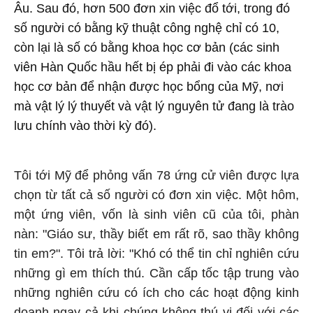
Âu. Sau đó, hơn 500 đơn xin việc đổ tới, trong đó
số người có bằng kỹ thuật công nghệ chỉ có 10,
còn lại là số có bằng khoa học cơ bản (các sinh
viên Hàn Quốc hầu hết bị ép phải đi vào các khoa
học cơ bản để nhận được học bổng của Mỹ, nơi
mà vật lý lý thuyết và vật lý nguyên tử đang là trào
lưu chính vào thời kỳ đó).
Tôi tới Mỹ để phỏng vấn 78 ứng cử viên được lựa
chọn từ tất cả số người có đơn xin việc. Một hôm,
một ứng viên, vốn là sinh viên cũ của tôi, phàn
nàn: "Giáo sư, thầy biết em rất rõ, sao thầy không
tin em?". Tôi trả lời: "Khó có thể tin chỉ nghiên cứu
những gì em thích thú. Cần cấp tốc tập trung vào
những nghiên cứu có ích cho các hoạt động kinh
doanh ngay cả khi chúng không thú vị đối với các