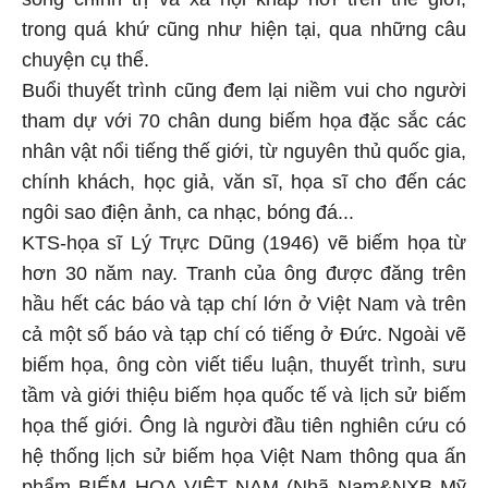
trong quá khứ cũng như hiện tại, qua những câu
chuyện cụ thể.
Buổi thuyết trình cũng đem lại niềm vui cho người
tham dự với 70 chân dung biếm họa đặc sắc các
nhân vật nổi tiếng thế giới, từ nguyên thủ quốc gia,
chính khách, học giả, văn sĩ, họa sĩ cho đến các
ngôi sao điện ảnh, ca nhạc, bóng đá...
KTS-họa sĩ Lý Trực Dũng (1946) vẽ biếm họa từ
hơn 30 năm nay. Tranh của ông được đăng trên
hầu hết các báo và tạp chí lớn ở Việt Nam và trên
cả một số báo và tạp chí có tiếng ở Đức. Ngoài vẽ
biếm họa, ông còn viết tiểu luận, thuyết trình, sưu
tầm và giới thiệu biếm họa quốc tế và lịch sử biếm
họa thế giới. Ông là người đầu tiên nghiên cứu có
hệ thống lịch sử biếm họa Việt Nam thông qua ấn
phẩm BIẾM HỌA VIỆT NAM (Nhã Nam&NXB Mỹ