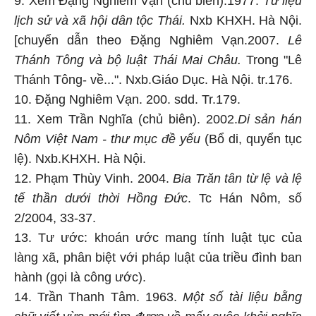
9. Xem Đặng Nghiêm Vạn (chủ biên).1977.
Tư liệu
lịch sử và xã hội dân tộc Thái.
Nxb KHXH. Hà Nội.
[chuyển dẫn theo Đặng Nghiêm Vạn.2007.
Lê
Thánh Tông và bộ luật Thái Mai Châu.
Trong "Lê
Thánh Tông- về...". Nxb.Giáo Dục. Hà Nội. tr.176.
10. Đặng Nghiêm Vạn. 200. sdd. Tr.179.
11. Xem Trần Nghĩa (chủ biên). 2002.
Di sản hán
Nôm Việt Nam - thư mục đề yếu
(Bổ di, quyển tục
lệ). Nxb.KHXH. Hà Nội.
12. Phạm Thùy Vinh. 2004.
Bia Trăn tân từ lệ và lệ
tế thần dưới thời Hồng Đức
. Tc Hán Nôm, số
2/2004, 33-37.
13. Tư ước: khoán ước mang tính luật tục của
làng xã, phân biệt với pháp luật của triều đình ban
hành (gọi là công ước).
14. Trần Thanh Tâm. 1963.
Một số tài liệu bằng