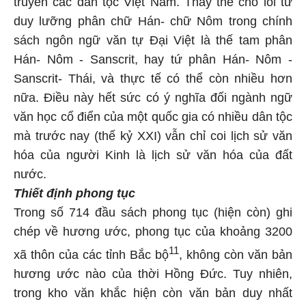
truyền các dân tộc Việt Nam. Thay thế cho lối tư
duy lưỡng phân chữ Hán- chữ Nôm trong chính
sách ngôn ngữ văn tự Đại Việt là thế tam phân
Hán- Nôm - Sanscrit, hay tứ phân Hán- Nôm -
Sanscrit- Thái, và thực tế có thể còn nhiều hơn
nữa. Điều này hết sức có ý nghĩa đối ngành ngữ
văn học cổ điển của một quốc gia có nhiều dân tộc
mà trước nay (thế kỷ XXI) vẫn chỉ coi lịch sử văn
hóa của người Kinh là lịch sử văn hóa của đất
nước.
Thiết định phong tục
Trong số 714 đầu sách phong tục (hiện còn) ghi
chép về hương ước, phong tục của khoảng 3200
11
xã thôn của các tỉnh Bắc bộ
, không còn văn bản
hương ước nào của thời Hồng Đức. Tuy nhiên,
trong kho văn khắc hiện còn văn bản duy nhất