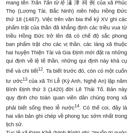
mang tên
Trăn Tân từ lệ
溱 津 祠 例 của xã Phúc
Thọ (Lương Tài, Bắc Ninh) niên hiệu Hồng Đức
thứ 18 (1487). Việc trên văn bia thế kỷ XV ghi các
phẩm trật của thần đã khẳng định các triều vua từ
triều Hồng Đức trở lên đã có chế độ sắc phong
ban phẩm trật cho các vị thần. các làng xã thuộc
hai huyện Thiện Tài và Gia Định mới đặt ra những
qui định về lệ tế thần, những qui định này khá cụ
12
thể và chi tiết
. Ta biết trước đó, còn có một cuốn
13
tư ước
của xã Tri Lễ (Kỳ Anh, Nghệ An) lập năm
Bình Định thứ 3 (1420) đời Lê Thái Tổ. Bản này
quy định cho toàn quan viên dân chúng trong xã
14
phải biết sống theo lễ nước
. Có thể coi, đây là
hai văn bản ghi chép về phong tục sớm nhất trong
lịch sử.
Tục lệ xã Đam Khê (Ninh Bình) ghi: "muốn trị nước