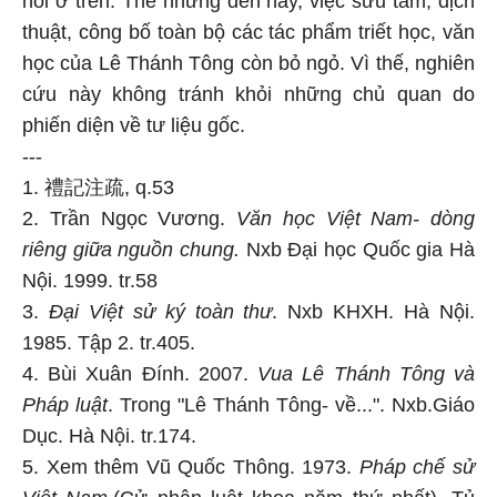
nói ở trên. Thế nhưng đến nay, việc sưu tầm, dịch
thuật, công bố toàn bộ các tác phẩm triết học, văn
học của Lê Thánh Tông còn bỏ ngỏ. Vì thế, nghiên
cứu này không tránh khỏi những chủ quan do
phiến diện về tư liệu gốc.
---
1. 禮記注疏, q.53
2. Trần Ngọc Vương.
Văn học Việt Nam- dòng
riêng giữa nguồn chung.
Nxb Đại học Quốc gia Hà
Nội. 1999. tr.58
3.
Đại Việt sử ký toàn thư
. Nxb KHXH. Hà Nội.
1985. Tập 2. tr.405.
4. Bùi Xuân Đính. 2007.
Vua Lê Thánh Tông và
Pháp luật
. Trong "Lê Thánh Tông- về...". Nxb.Giáo
Dục. Hà Nội. tr.174.
5. Xem thêm Vũ Quốc Thông. 1973.
Pháp chế sử