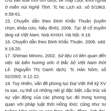
chữ viết vừa mới tìm được về mấy cuộc khởi nghĩa
ở miền núi Nghệ Tĩnh
. Tc Nc Lịch sử. số 5/1963.
tr.58-61.
15. Chuyển dẫn theo Đinh Khắc Thuân (tuyển
chọn, khảo cứu, hiệu đính). 2006.
Tục lệ cổ truyền
làng xã Việt Nam
. Nxb KHXH. Hà Nội. tr.18.
16. Chuyển dẫn theo Đinh Khắc Thuân. 2006. sdd.
tr.19-20.
17. Shimao Minoru. 2002.
Sử liệu có liên quan đến
việc tái biên hương ước ở Bắc bộ Việt Nam thời
Lê
. (Nguyễn Thị Oanh dịch). Tc Hán Nôm, số
02/2002. tr.12-22.
18. Tuy nhiên, vấn đề phong tục Đại Việt thế kỷ XV
ra sao, cụ thể có những nét gì đặc biệt, cấu trúc và
sự vận động của các phong tục đó trong tương
quan với pháp luật thời Hồng Đức cũng như tư