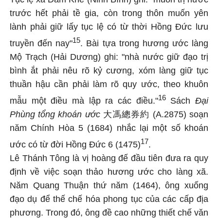
trước hết phải tề gia, còn trong thôn muốn yên
lành phải giữ lấy tục lệ có từ thời Hồng Đức lưu
15
truyền đến nay"
. Bài tựa trong hương ước làng
Mộ Trạch (Hải Dương) ghi: "nhà nước giữ đạo trị
bình ắt phải nêu rõ kỷ cương, xóm làng giữ tục
thuần hậu cần phải làm rõ quy ước, theo khuôn
16
mẫu một điều mà lập ra các điều."
Sách
Đại
Phùng tổng khoán ước
大馮總券約 (A.2875) soạn
năm Chính Hòa 5 (1684) nhắc lại một số khoán
17
ước có từ đời Hồng Đức 6 (1475)
.
Lê Thánh Tông là vị hoàng đế đầu tiên đưa ra quy
định về việc soạn thảo hương ước cho làng xã.
Năm Quang Thuận thứ năm (1464), ông xuống
đạo dụ để thế chế hóa phong tục của các cấp địa
phương. Trong đó, ông đề cao những thiết chế văn