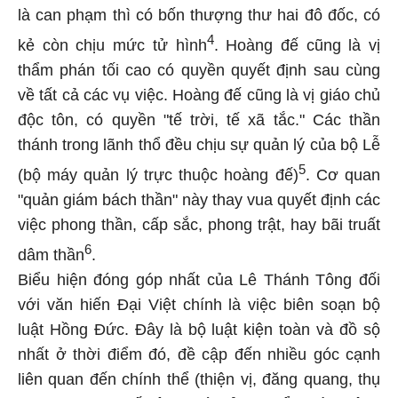
là can phạm thì có bốn thượng thư hai đô đốc, có
4
kẻ còn chịu mức tử hình
. Hoàng đế cũng là vị
thẩm phán tối cao có quyền quyết định sau cùng
về tất cả các vụ việc. Hoàng đế cũng là vị giáo chủ
độc tôn, có quyền "tế trời, tế xã tắc." Các thần
thánh trong lãnh thổ đều chịu sự quản lý của bộ Lễ
5
(bộ máy quản lý trực thuộc hoàng đế)
. Cơ quan
"quản giám bách thần" này thay vua quyết định các
việc phong thần, cấp sắc, phong trật, hay bãi truất
6
dâm thần
.
Biểu hiện đóng góp nhất của Lê Thánh Tông đối
với văn hiến Đại Việt chính là việc biên soạn bộ
luật Hồng Đức. Đây là bộ luật kiện toàn và đồ sộ
nhất ở thời điểm đó, đề cập đến nhiều góc cạnh
liên quan đến chính thể (thiện vị, đăng quang, thụ