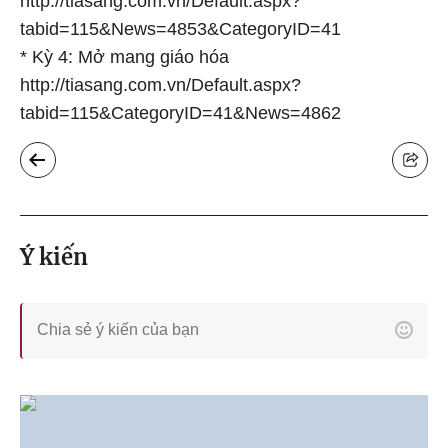
http://tiasang.com.vn/Default.aspx?
tabid=115&News=4853&CategoryID=41
* Kỳ 4: Mở mang giáo hóa
http://tiasang.com.vn/Default.aspx?
tabid=115&CategoryID=41&News=4862
Ý kiến