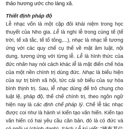
thảo hương ước cho làng xã.
Thiết định pháp độ
Lễ nhạc vốn là một cặp đôi khái niệm trong học
thuyết của Nho gia.
Lễ
là nghi lễ trong cúng tế (tế
trời, tế xã tắc, tế tổ tông,...),
nhạc
là nhạc lễ tương
ứng với các quy chế cụ thể về mặt âm luật, nội
dung, tương ứng với từng lễ.
Lễ
là hình thức của
đức
nhân
hay nói cách khác
lễ
là mặt điển chế hóa
của một nền chính trị dùng đức.
Nhạc
là biểu hiện
của sự trị bình xã hội, tức cái sở biểu của sự hòa
bình thịnh trị. Sau,
lễ nhạc
dùng để trỏ chung cho
luật lệ, pháp độ, thể chế chính trị, theo ngôn ngữ
hiện nay là c
ác định chế pháp lý
. Chế lễ tác nhạc
được coi như là hành vi kiến tạo văn hiến. Kiến tạo
văn hiến có hai yêu cầu căn bản, đó là có đức và
có ngôi vị (chính danh). Sách
Lễ ký
viết: "雖有其位