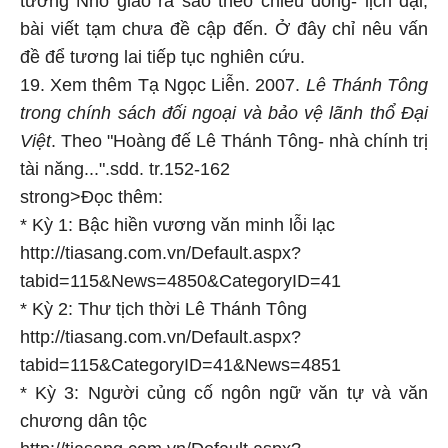
tưởng Nho giáo ra sao theo chiều đồng- lịch đại,
bài viết tạm chưa đề cập đến. Ở đây chỉ nêu vấn
đề để tương lai tiếp tục nghiên cứu.
19. Xem thêm Tạ Ngọc Liễn. 2007.
Lê Thánh Tông
trong chính sách đối ngoại và bảo vệ lãnh thổ Đại
Việt
. Theo "Hoàng đế Lê Thánh Tông- nhà chính trị
tài năng...".sdd. tr.152-162
strong>
Đọc thêm:
* Kỳ 1: Bậc hiền vương văn minh lỗi lạc
http://tiasang.com.vn/Default.aspx?
tabid=115&News=4850&CategoryID=41
* Kỳ 2: Thư tịch thời Lê Thánh Tông
http://tiasang.com.vn/Default.aspx?
tabid=115&CategoryID=41&News=4851
* Kỳ 3: Người củng cố ngôn ngữ văn tự và văn
chương dân tộc