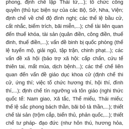
phong, định chế lập Thái tử,...); tổ chức công
quyền (thủ tục biện sự của các Bộ, Sở, Nha, Viện;
định chế về chế độ đình nghị; các thể lệ bầu cử,
cất nhắc, biếm trích, bãi miễn,...); chế tài liên quan
đến thuế khóa, tài sản (quân điền, công điền, thuế
đinh, thuế điền,...); vấn đề binh bị quốc phòng (thể
lệ tuyển mộ, giải ngũ, tập trận, chinh phạt...); các
vấn đề xã hội (bảo trợ xã hội: cấp chẩn, cứu tế
thiên tai, mất mùa, dịch bệnh...); các thể chế liên
quan đến vấn đề giáo dục khoa cử (định chế thi
cử, ứng thí; việc tổ chức hương thí, hội thí, đình
thí,...); định chế tín ngưỡng và tôn giáo (nghi thức
quốc tế: Nam giao, Xã tắc, Thế miếu, Thái miếu;
thể lệ sắc phong bách thần, bãi bỏ tà thần,...); thiết
chế tài sản (trộm cắp, biển thủ, phản quốc,...); thiết
chế tư pháp- đạo đức (như hôn thú, hương hỏa,