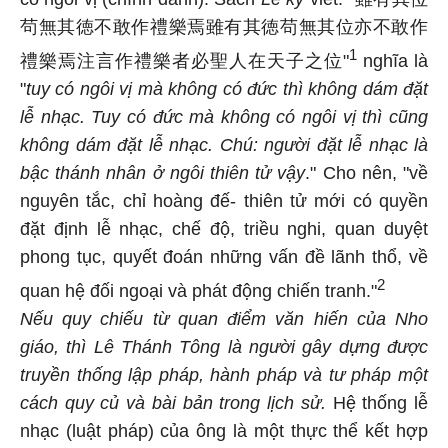
茍無其徳不敢作禮樂焉雖有其徳苟無其位亦不敢作
1
禮樂焉注言作禮樂者必聖人在天子之位"
nghĩa là
"
tuy có ngôi vị mà không có đức thì không dám đặt
lễ nhạc. Tuy có đức mà không có ngôi vị thì cũng
không dám đặt lễ nhạc. Chú: người đặt lễ nhạc là
bậc thánh nhân ở ngôi thiên tử vậy
." Cho nên, "về
nguyên tắc, chỉ hoàng đế- thiên tử mới có quyền
đặt định lễ nhạc, chế độ, triều nghi, quan duyệt
phong tục, quyết đoán những vấn đề lãnh thổ, về
2
quan hệ đối ngoại và phát động chiến tranh."
Nếu quy chiếu từ quan điểm văn hiến của Nho
giáo, thì Lê Thánh Tông là người gây dựng được
truyền thống lập pháp, hành pháp và tư pháp một
cách quy củ và bài bản trong lịch sử.
Hệ thống lễ
nhạc (luật pháp) của ông là một thực thể kết hợp