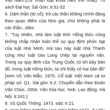
Việt Nam
.(Cử nhân luật khoa năm thứ nhất). Tủ
sách Đại học Sài Gòn. tr.51-52.
6. Dâm thần (từ cổ): trỏ các thần không chính đáng
theo quan điểm của Nho gia, chứ không phải là
các thần...dâm.
7. "Tuy nhiên, nhà làm luật thời Hồng Đức cũng
không chấp nhận toàn thể sự quy định phức tạp
của luật nhà Minh, mà sau này luật nhà Thanh
cũng như luật Gia Long chép lại nguyên văn.
Trong sự quy định của Trung Quốc có tới bảy bản
đồ, trong luật Hồng Đức, ta chỉ thấy có hai bản đồ"
[xem Vũ Văn Mẫu. 1975.
Cổ luật Việt Nam và tư
pháp sử
. Q1. Sài gòn. tr.2. Chuyển dẫn theo Đoàn
Văn Chúc. 2004. Văn hóa học. Nxb. Lao động. Hà
Nội. tr.241.]
8. Vũ Quốc Thông. 1973. sdd. tr.21.