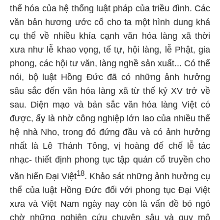
thể hóa của hệ thống luật pháp của triều đình. Các
văn bản hương ước cổ cho ta một hình dung khá
cụ thể về nhiều khía cạnh văn hóa làng xã thời
xưa như lễ khao vọng, tế tự, hội làng, lễ Phật, gia
phong, các hội tư văn, làng nghề sản xuất... Có thể
nói, bộ luật Hồng Đức đã có những ảnh hưởng
sâu sắc đến văn hóa làng xã từ thế kỷ XV trở về
sau. Diện mạo và bản sắc văn hóa làng Việt có
được, ấy là nhờ công nghiệp lớn lao của nhiều thế
hệ nhà Nho, trong đó đứng đầu và có ảnh hưởng
nhất là Lê Thánh Tông, vị hoàng đế chế lễ tác
nhạc- thiết định phong tục tập quán cổ truyền cho
18
văn hiến Đại Việt
. Khảo sát những ảnh hưởng cụ
thể của luật Hồng Đức đối với phong tục Đại Việt
xưa và Việt Nam ngày nay còn là vấn đề bỏ ngỏ
chờ những nghiên cứu chuyên sâu và quy mô