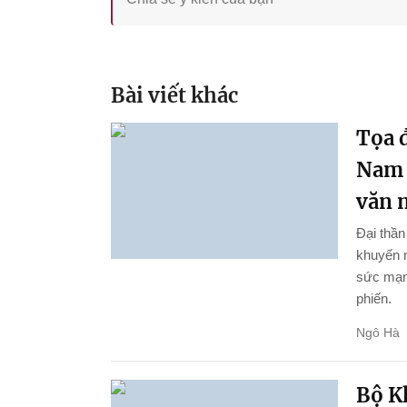
Bài viết khác
Tọa đ
Nam 
văn 
Đại thầ
khuyến n
sức mạnh
phiến.
Ngô Hà
Bộ K