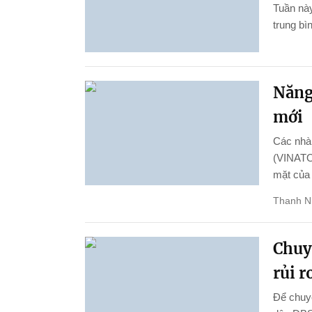
Tuần này
trung bì
Năng 
mới
Các nhà 
(VINATOM
mặt của
Thanh N
Chuy
rủi r
Để chuyể