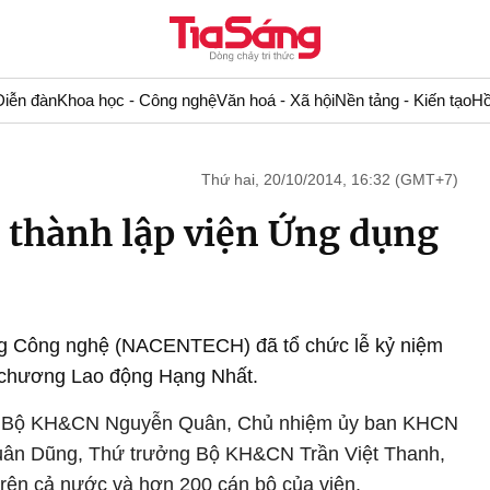
Diễn đàn
Khoa học - Công nghệ
Văn hoá - Xã hội
Nền tảng - Kiến tạo
Hồ
Thứ hai, 20/10/2014, 16:32 (GMT+7)
 thành lập viện Ứng dụng
g Công nghệ (NACENTECH) đã tổ chức lễ kỷ niệm
 chương Lao động Hạng Nhất.
ng Bộ KH&CN Nguyễn Quân, Chủ nhiệm ủy ban KHCN
uân Dũng, Thứ trưởng Bộ KH&CN Trần Việt Thanh,
trên cả nước và hơn 200 cán bộ của viện.