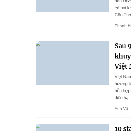
dân ĐBSC
cả hai k
Cần Thơ 
Thanh 
Sau 9
khuy
Việt
Việt Nam
hướng tớ
hỗn hợp,
điện hạt
Anh Vũ
10 st