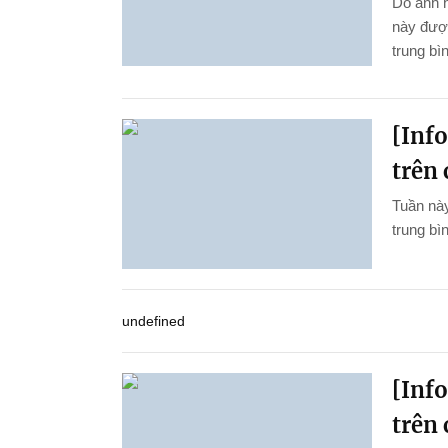
Do ảnh 
này được
trung bì
[Inf
trên 
Tuần này
trung bìn
undefined
[Inf
trên 