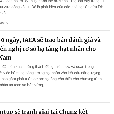
L cần hỗ trợ kỹ thuật canh tác mới cho từng loại cây trồng từ
hu vực công và tư. Đó là phát hiện của các nhà nghiên cứu ĐH
và...
Hương
0 ngày, IAEA sẽ trao bản đánh giá và
ến nghị cơ sở hạ tầng hạt nhân cho
 Nam
 đã triển khai những thành động thiết thực và quan trọng
i việc bổ sung năng lượng hạt nhân vào kết cấu năng lượng
 bao gồm phát triển cơ sở hạ tầng cần thiết cho chương trình
 nhân an toàn và bền vững,...
artup sẽ tranh giải tại Chung kết