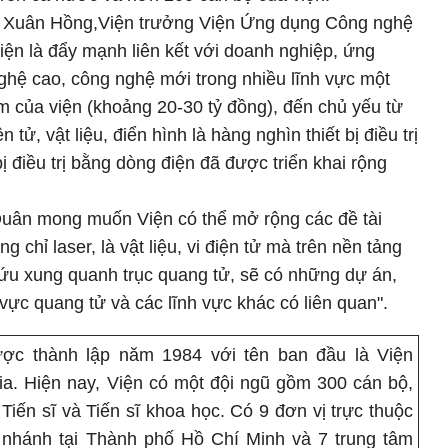
ần Xuân Hồng,Viện trưởng Viện Ứng dụng Công nghệ
iện là đẩy mạnh liên kết với doanh nghiệp, ứng
ghệ cao, công nghệ mới trong nhiều lĩnh vực một
m của viện (khoảng 20-30 tỷ đồng), đến chủ yếu từ
n tử, vật liệu, điển hình là hàng nghìn thiết bị điều trị
bị điều trị bằng dòng điện đã được triển khai rộng
ân mong muốn Viện có thể mở rộng các đề tài
g chỉ laser, là vật liệu, vi điện tử mà trên nền tảng
ứu xung quanh trục quang tử, sẽ có những dự án,
 vực quang tử và các lĩnh vực khác có liên quan".
c thành lập năm 1984 với tên ban đầu là Viện
. Hiện nay, Viện có một đội ngũ gồm 300 cán bộ,
Tiến sĩ và Tiến sĩ khoa học. Có 9 đơn vị trực thuộc
 nhánh tại Thành phố Hồ Chí Minh và 7 trung tâm