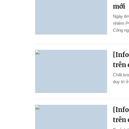
mới
Ngày 8/4
nhiệm P
Công ng
[Inf
trên 
Chất lượ
duy trì 
[Inf
trên 