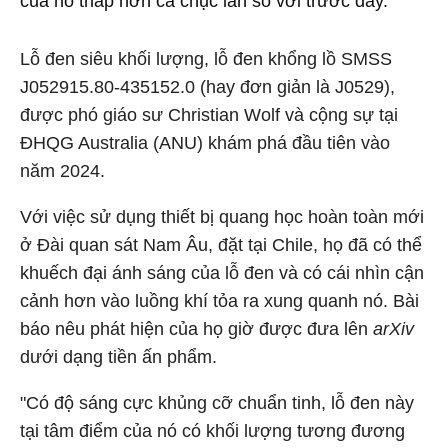
của nó thấp hơn cả chục lần so với trước đây.
Lỗ đen siêu khối lượng, lỗ đen khổng lồ SMSS
J052915.80-435152.0 (hay đơn giản là J0529),
được phó giáo sư Christian Wolf và cộng sự tại
ĐHQG Australia (ANU) khám phá đầu tiên vào
năm 2024.
Với việc sử dụng thiết bị quang học hoàn toàn mới
ở Đài quan sát Nam Âu, đặt tại Chile, họ đã có thể
khuếch đại ánh sáng của lỗ đen và có cái nhìn cận
cảnh hơn vào luồng khí tỏa ra xung quanh nó. Bài
báo nêu phát hiện của họ giờ được đưa lên
arXiv
dưới dạng tiền ấn phẩm.
"Có độ sáng cực khủng cỡ chuẩn tinh, lỗ đen này
tại tâm điểm của nó có khối lượng tương đương