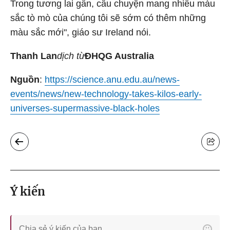
Trong tương lai gần, câu chuyện mang nhiều màu
sắc tò mò của chúng tôi sẽ sớm có thêm những
màu sắc mới", giáo sư Ireland nói.
Thanh Lan
dịch từ
ĐHQG Australia
Nguồn
:
https://science.anu.edu.au/news-
events/news/new-technology-takes-kilos-early-
universes-supermassive-black-holes
Ý kiến