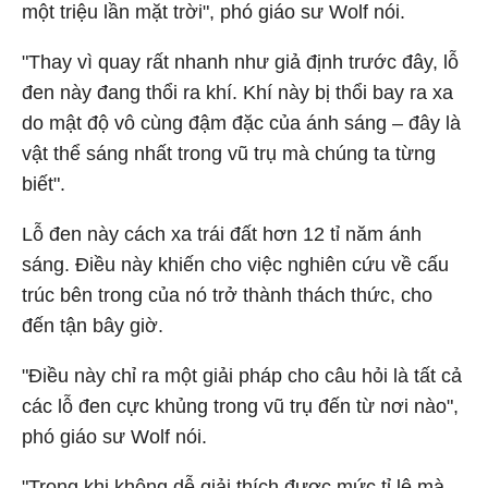
một triệu lần mặt trời", phó giáo sư Wolf nói.
"Thay vì quay rất nhanh như giả định trước đây, lỗ
đen này đang thổi ra khí. Khí này bị thổi bay ra xa
do mật độ vô cùng đậm đặc của ánh sáng – đây là
vật thể sáng nhất trong vũ trụ mà chúng ta từng
biết".
Lỗ đen này cách xa trái đất hơn 12 tỉ năm ánh
sáng. Điều này khiến cho việc nghiên cứu về cấu
trúc bên trong của nó trở thành thách thức, cho
đến tận bây giờ.
"Điều này chỉ ra một giải pháp cho câu hỏi là tất cả
các lỗ đen cực khủng trong vũ trụ đến từ nơi nào",
phó giáo sư Wolf nói.
"Trong khi không dễ giải thích được mức tỉ lệ mà