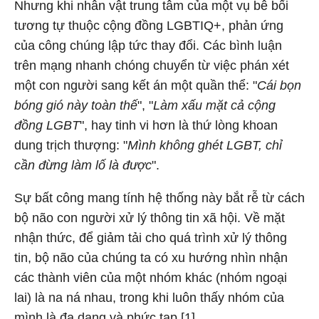
Nhưng khi nhân vật trung tâm của một vụ bê bối
tương tự thuộc cộng đồng LGBTIQ+, phản ứng
của công chúng lập tức thay đổi. Các bình luận
trên mạng nhanh chóng chuyển từ việc phán xét
một con người sang kết án một quần thể: "
Cái bọn
bóng gió này toàn thế
", "
Làm xấu mặt cả cộng
đồng LGBT
", hay tinh vi hơn là thứ lòng khoan
dung trịch thượng: "
Mình không ghét LGBT, chỉ
cần đừng làm lố là được
".
Sự bất công mang tính hệ thống này bắt rễ từ cách
bộ não con người xử lý thông tin xã hội. Về mặt
nhận thức, để giảm tải cho quá trình xử lý thông
tin, bộ não của chúng ta có xu hướng nhìn nhận
các thành viên của một nhóm khác (nhóm ngoại
lai) là na ná nhau, trong khi luôn thấy nhóm của
mình là đa dạng và phức tạp [1].