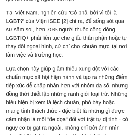
Tại Việt Nam, nghiên cứu 'Có phải bởi vì tôi là
LGBT?' của Viện iSEE [2] chỉ ra, để sống sót qua
sự săm soi, hơn 70% người thuộc cộng đồng
LGBTIQ+ phải liên tục che giấu thân phận hoặc tự
thay đổi ngoại hình, cử chỉ cho 'chuẩn mực' tại nơi
làm việc và trường học.
Lựa chọn này giúp giảm thiểu xung đột với các
chuẩn mực xã hội hiện hành và tạo ra những điểm
tiếp xúc dễ chấp nhận hơn với nhóm đa số, nhưng
đồng thời thiết lập những ranh giới loại trừ. Những
biểu hiện bị xem là lệch chuẩn, phô bày hoặc
mang tính thách thức - đặc biệt là những gì được
cảm nhận là mối "đe dọa" đối với trật tự dị tính - có
nguy cơ bị gạt ra ngoài, không chỉ bởi ánh nhìn