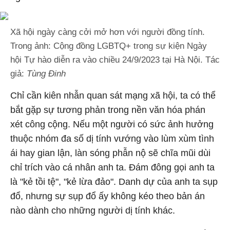
Xã hội ngày càng cởi mở hơn với người đồng tính.
Trong ảnh: Cộng đồng LGBTQ+ trong sự kiện Ngày
hội Tự hào diễn ra vào chiều 24/9/2023 tại Hà Nội. Tác
giả:
Tùng Đinh
Chỉ cần kiên nhẫn quan sát mạng xã hội, ta có thể
bắt gặp sự tương phản trong nền văn hóa phán
xét công cộng. Nếu một người có sức ảnh hưởng
thuộc nhóm đa số dị tính vướng vào lùm xùm tình
ái hay gian lận, làn sóng phẫn nộ sẽ chĩa mũi dùi
chỉ trích vào cá nhân anh ta. Đám đông gọi anh ta
là "kẻ tồi tệ", "kẻ lừa đảo". Danh dự của anh ta sụp
đổ, nhưng sự sụp đổ ấy không kéo theo bản án
nào dành cho những người dị tính khác.