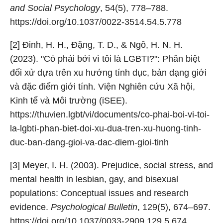
and Social Psychology
, 54(5), 778–788.
https://doi.org/10.1037/0022-3514.54.5.778
[2] Đinh, H. H., Đặng, T. D., & Ngô, H. N. H.
(2023). "Có phải bởi vì tôi là LGBTI?": Phân biệt
đối xử dựa trên xu hướng tính dục, bản dạng giới
và đặc điểm giới tính. Viện Nghiên cứu Xã hội,
Kinh tế và Môi trường (iSEE).
https://thuvien.lgbt/vi/documents/co-phai-boi-vi-toi-
la-lgbti-phan-biet-doi-xu-dua-tren-xu-huong-tinh-
duc-ban-dang-gioi-va-dac-diem-gioi-tinh
[3] Meyer, I. H. (2003). Prejudice, social stress, and
mental health in lesbian, gay, and bisexual
populations: Conceptual issues and research
evidence.
Psychological Bulletin
, 129(5), 674–697.
https://doi.org/10.1037/0033-2909.129.5.674