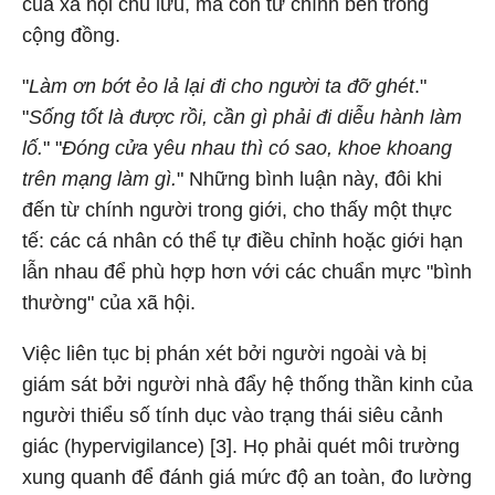
của xã hội chủ lưu, mà còn từ chính bên trong
cộng đồng.
"
Làm ơn bớt ẻo lả lại đi cho người ta đỡ ghét
."
"
Sống tốt là được rồi, cần gì phải đi diễu hành làm
lố.
" "
Đóng cửa
y
êu nhau thì có sao, khoe khoang
trên mạng làm gì.
" Những bình luận này, đôi khi
đến từ chính người trong giới, cho thấy một thực
tế: các cá nhân có thể tự điều chỉnh hoặc giới hạn
lẫn nhau để phù hợp hơn với các chuẩn mực "bình
thường" của xã hội.
Việc liên tục bị phán xét bởi người ngoài và bị
giám sát bởi người nhà đẩy hệ thống thần kinh của
người thiểu số tính dục vào trạng thái siêu cảnh
giác (hypervigilance) [3]. Họ phải quét môi trường
xung quanh để đánh giá mức độ an toàn, đo lường