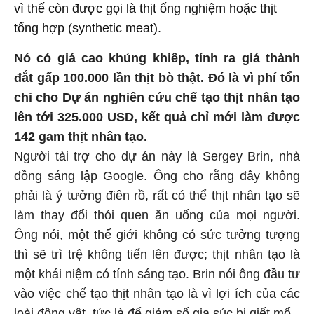
vì thế còn được gọi là thịt ống nghiệm hoặc thịt
tổng hợp (synthetic meat).
Nó có giá cao khủng khiếp, tính ra giá thành
đắt gấp 100.000 lần thịt bò thật. Đó là vì phí tổn
chi cho Dự án nghiên cứu chế tạo thịt nhân tạo
lên tới 325.000 USD, kết quả chỉ mới làm được
142 gam thịt nhân tạo.
Người tài trợ cho dự án này là Sergey Brin, nhà
đồng sáng lập Google. Ông cho rằng đây không
phải là ý tưởng điên rồ, rất có thể thịt nhân tạo sẽ
làm thay đổi thói quen ăn uống của mọi người.
Ông nói, một thế giới không có sức tưởng tượng
thì sẽ trì trệ không tiến lên được; thịt nhân tạo là
một khái niệm có tính sáng tạo. Brin nói ông đầu tư
vào việc chế tạo thịt nhân tạo là vì lợi ích của các
loài động vật, tức là để giảm số gia súc bị giết mổ.