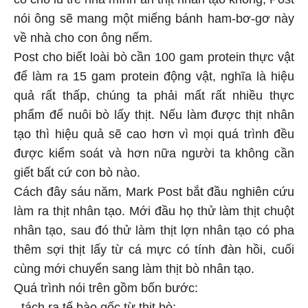
nói ông sẽ mang một miếng bánh ham-bơ-gơ này
về nhà cho con ông nếm.
Post cho biết loài bò cần 100 gam protein thực vật
để làm ra 15 gam protein động vật, nghĩa là hiệu
quả rất thấp, chúng ta phải mất rất nhiều thực
phẩm để nuôi bò lấy thịt. Nếu làm được thịt nhân
tạo thì hiệu quả sẽ cao hơn vì mọi quá trình đều
được kiểm soát và hơn nữa người ta không cần
giết bất cứ con bò nào.
Cách đây sáu năm, Mark Post bắt đầu nghiên cứu
làm ra thịt nhân tạo. Mới đầu họ thử làm thịt chuột
nhân tạo, sau đó thử làm thịt lợn nhân tạo có pha
thêm sợi thịt lấy từ cá mực có tính đàn hồi, cuối
cùng mới chuyển sang làm thịt bò nhân tạo.
Quá trình nói trên gồm bốn bước:
- tách ra tế bào gốc từ thịt bò;