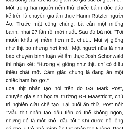
Một trong hai người nếm thử chiếc bánh độc đáo
kể trên là chuyên gia ẩm thực Hanni Rützler người
Áo. Trước mặt công chúng, bà cắn một miếng
bánh, nhai 27 lần rồi mới nuốt. Sau đó bà nói: "Tôi
muốn khẩu vị mềm hơn một chút... Mùi vị giống
như thịt bò nhưng hơi khô." Một người nữa là nhà
báo chuyên bình luận về ẩm thực Josh Schonwald
thì nhận xét: "Hương vị giống như thịt, chỉ có điều
thiếu chất mỡ. Cảm giác chung là đang ăn một
chiếc ham-bơ-gơ."
Loại thịt nhân tạo nói trên do GS Mark Post,
chuyên gia sinh học tại trường ĐH Maastricht, chủ
trì nghiên cứu chế tạo. Tại buổi ăn thử, Post nói:
"Mẫu thịt nhân tạo đầu tiên có thể không ngon,
nhưng đó là một khởi đầu tốt." Khi được hỏi ông
có cho lũ trẻ nhà mình ăn thịt nhân tạo không, Post