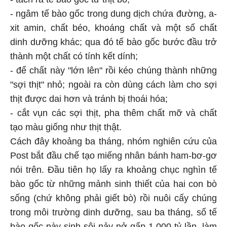
- ngâm tế bào gốc trong dung dịch chứa đường, a-
xit amin, chất béo, khoáng chất và một số chất
dinh dưỡng khác; qua đó tế bào gốc bước đầu trở
thành một chất có tính kết dính;
- để chất này "lớn lên" rồi kéo chúng thành những
"sợi thịt" nhỏ; ngoài ra còn dùng cách làm cho sợi
thịt được dai hơn và tránh bị thoái hóa;
- cắt vụn các sợi thịt, pha thêm chất mỡ và chất
tạo màu giống như thịt thật.
Cách đây khoảng ba tháng, nhóm nghiên cứu của
Post bắt đầu chế tạo miếng nhân bánh ham-bơ-gơ
nói trên. Đầu tiên họ lấy ra khoảng chục nghìn tế
bào gốc từ những mảnh sinh thiết của hai con bò
sống (chứ không phải giết bò) rồi nuôi cấy chúng
trong môi trường dinh dưỡng, sau ba tháng, số tế
bào gốc này sinh sôi nảy nở gấp 1.000 tỷ lần, làm