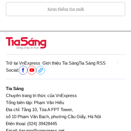
Xem thêm tin mới
Trở lại VnExpress
Giới thiệu Tia Sáng
Tia Sáng RSS
Social:
Tia Sáng
Chuyên trang tri thức của VnExpress
Tổng biên tập: Phạm Văn Hiếu
Địa chỉ: Tầng 10, Tòa A FPT Tower,
số 10 Phạm Văn Bạch, phường Cầu Giấy, Hà Nội
Điện thoại:
(024) 39428445
Email:
tiasang@vnexpress.net