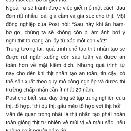
Ngoài ra sẽ tránh được việc giết mổ một cách đau
đớn rất nhiều loài gia cầm và gia súc cho thịt. Một
đồng nghiệp của Post nói: "Sau này khi ăn ham-
bơ-gơ, chúng ta sẽ không còn bị ám ảnh bởi ý
nghĩ thịt ta đang ăn lấy từ xác một con vật!"
Trong tương lai, quá trình chế tạo thịt nhân tạo sẽ
được rút ngắn xuống còn sáu tuần và được an
toàn hơn về mặt kiểm dịch. Nhưng quá trình từ
nay cho đến khi thịt nhân tạo an toàn, tin cậy, có
thể sản xuất theo quy mô công nghiệp và được thị
trường chấp nhận cần ít nhất 20 năm.
Post cho biết, sau đây ông sẽ tập trung nghiên cứu
thịt tổ hợp, "thí dụ thịt gấu mèo tổ hợp với thịt hổ!"
Vấn đề quan trọng nhất là thịt nhân tạo phải hoàn
toàn giống thịt tự nhiên về mùi vị và màu sắc, nếu
không sẽ ít người dám ăn.