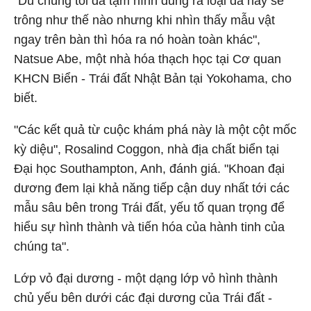
"Dù chúng tôi đã tạm hình dung ra loại đá này sẽ
trông như thế nào nhưng khi nhìn thấy mẫu vật
ngay trên bàn thì hóa ra nó hoàn toàn khác",
Natsue Abe, một nhà hóa thạch học tại Cơ quan
KHCN Biển - Trái đất Nhật Bản tại Yokohama, cho
biết.
"Các kết quả từ cuộc khám phá này là một cột mốc
kỳ diệu", Rosalind Coggon, nhà địa chất biển tại
Đại học Southampton, Anh, đánh giá. "Khoan đại
dương đem lại khả năng tiếp cận duy nhất tới các
mẫu sâu bên trong Trái đất, yếu tố quan trọng để
hiểu sự hình thành và tiến hóa của hành tinh của
chúng ta".
Lớp vỏ đại dương - một dạng lớp vỏ hình thành
chủ yếu bên dưới các đại dương của Trái đất -