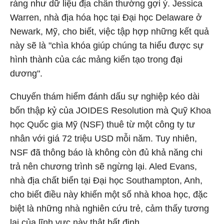
ràng như dữ liệu địa chấn thường gợi ý. Jessica
Warren, nhà địa hóa học tại Đại học Delaware ở
Newark, Mỹ, cho biết, việc tập hợp những kết quả
này sẽ là "chìa khóa giúp chúng ta hiểu được sự
hình thành của các mảng kiến tạo trong đại
dương".
Chuyến thám hiểm đánh dấu sự nghiệp kéo dài
bốn thập kỷ của JOIDES Resolution mà Quỹ Khoa
học Quốc gia Mỹ (NSF) thuê từ một công ty tư
nhân với giá 72 triệu USD mỗi năm. Tuy nhiên,
NSF đã thông báo là không còn đủ khả năng chi
trả nên chương trình sẽ ngừng lại. Aled Evans,
nhà địa chất biển tại Đại học Southampton, Anh,
cho biết điều này khiến một số nhà khoa học, đặc
biệt là những nhà nghiên cứu trẻ, cảm thấy tương
lai của lĩnh vực này thật bất định.