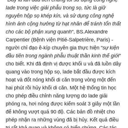
lade trong việc giải phẫu trong sọ, tức là giữ
nguyên hộp sọ khép kín, và sử dụng công nghệ
hình ảnh cộng hưởng từ hạt nhân để tránh tổn thất
cho các bộ phận xung quanh
", BS.Alexandre
Carpentier (Bệnh viện Pitié-Salpetrière, Paris) -
người chỉ đạo ê-kíp chuyên gia thực hiện "
sự kiện
đầu tiên trong ngành phẫu thuật thần kinh thế giới
"
cho biết. Khi đã định vị được khối u và đã luồn dây
quang vào trong hộp sọ, lade bắt đầu được kích
hoạt và đốt nóng khối di căn trong vòng một đến
hai phút rồi hủy khối di căn. Một hệ thống tin học
cho phép điều chỉnh năng lượng do lade giải
phóng ra, hơi nóng được kiểm soát 3 giây một lần
để không vượt quá 90 độ. Các bản đồ nhiệt cho
phép nhận ra những vùng đã bị hủy. Kết quả điều
trị rất khả quan và không có biến chứng. Các tác