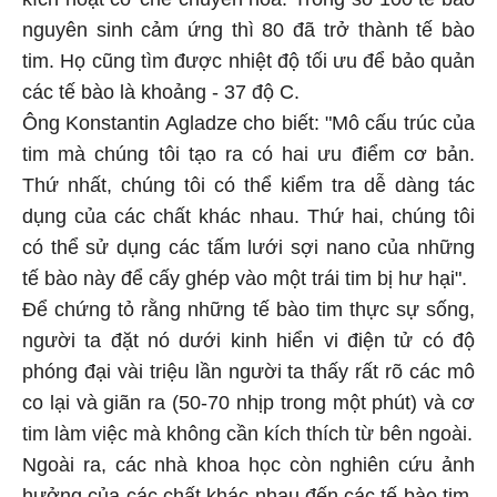
nguyên sinh cảm ứng thì 80 đã trở thành tế bào
tim. Họ cũng tìm được nhiệt độ tối ưu để bảo quản
các tế bào là khoảng - 37 độ C.
Ông Konstantin Agladze cho biết: "Mô cấu trúc của
tim mà chúng tôi tạo ra có hai ưu điểm cơ bản.
Thứ nhất, chúng tôi có thể kiểm tra dễ dàng tác
dụng của các chất khác nhau. Thứ hai, chúng tôi
có thể sử dụng các tấm lưới sợi nano của những
tế bào này để cấy ghép vào một trái tim bị hư hại".
Để chứng tỏ rằng những tế bào tim thực sự sống,
người ta đặt nó dưới kinh hiển vi điện tử có độ
phóng đại vài triệu lần người ta thấy rất rõ các mô
co lại và giãn ra (50-70 nhịp trong một phút) và cơ
tim làm việc mà không cần kích thích từ bên ngoài.
Ngoài ra, các nhà khoa học còn nghiên cứu ảnh
hưởng của các chất khác nhau đến các tế bào tim,