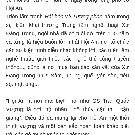
Hội An.
Triển lãm tranh
Hài hòa và Tương phản
nằm trong
sự kiện khai trương Trung tâm nghệ thuật Xứ
Đàng Trong, ngôi nhà đã có tuổi đời trên 100 năm
và từng là hiệu buôn lớn nhất Hội An, nơi tổ chức
các sự kiện trình diễn nhạc không lời, các triển lãm
nghệ thuật; giới thiệu các nghề thủ công truyền
thống..., cũng là nới mua bán các sản vật của Xứ
Đàng Trong như: Sâm, nhung, quế, yến sào, tiêu
sọ, mật ong...
"Hội An là nơi đặc biệt", nói như GS Trần Quốc
Vượng, là nơi "hội nhân - hội thủy, cận thị - cận
giang". Điều đó đã mang lại cho Hội An một thời
thịnh vượng và một bản sắc hoàn toàn khác biệt
với các đô thị cổ khác tại Việt Nam.