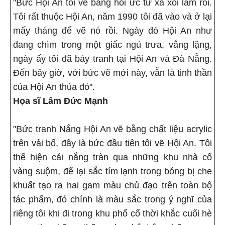
"Bức Hội An tôi vẽ bằng hồi ức từ xa xôi lắm rồi.
Tôi rất thuộc Hội An, năm 1990 tôi đã vào và ở lại
mấy tháng để vẽ nó rồi. Ngày đó Hội An như
đang chìm trong một giấc ngủ trưa, vắng lặng,
ngày ấy tôi đã bày tranh tại Hội An và Đà Nẵng.
Đến bây giờ, với bức vẽ mới này, vẫn là tinh thần
của Hội An thủa đó".
Họa sĩ Lâm Đức Mạnh
"Bức tranh Nắng Hội An vẽ bằng chất liệu acrylic
trên vải bố, đây là bức đầu tiên tôi vẽ Hội An. Tôi
thể hiện cái nắng tràn qua những khu nhà cổ
vàng suộm, để lại sắc tím lạnh trong bóng bị che
khuất tạo ra hai gam màu chủ đạo trên toàn bộ
tác phẩm, đó chính là màu sắc trong ý nghĩ của
riêng tôi khi đi trong khu phố cổ thời khắc cuối hè