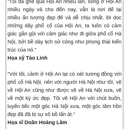
"Tôi đã ghé qua Hội An nhiều lần, sống ở Hội An
nhiều ngày và cho đến nay, vẫn là nơi để lại
nhiều ấn tượng đẹp đẽ và dễ chịu nhất. Đi dọc
những dãy phố cổ của Hội An, ta luôn có cảm
giác gần gũi với cảm giác như đi giữa phố cổ Hà
Nội, bởi bề dày lịch sử cũng như phong thái kiến
trúc của nó."
Họa sỹ Tào Linh
"Với tôi, cảnh ở Hội An lại có nét tương đồng với
phố cổ Hà Nội, nên với người Hà Nội như tôi, vẽ
về Hội An cũng như được vẽ về Hà Nội xưa, vẽ
về một ký ức đẹp. Tôi vẽ Hội An với chút buồn,
luyến tiếc một góc Hà Nội xưa, một góc tâm hồn
đẹp đã đã bị sự xô bồ lấn át."
Họa sĩ Doãn Hoàng Lâm