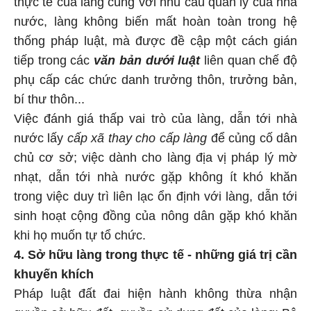
thực tế của làng cùng với nhu cầu quản lý của nhà
nước, làng không biến mất hoàn toàn trong hệ
thống pháp luật, mà được đề cập một cách gián
tiếp trong các
văn bản dưới luật
liên quan chế độ
phụ cấp các chức danh trưởng thôn, trưởng bản,
bí thư thôn...
Việc đánh giá thấp vai trò của làng, dẫn tới nhà
nước lấy
cấp xã thay cho cấp làng
để củng cố dân
chủ cơ sở; việc dành cho làng địa vị pháp lý mờ
nhạt, dẫn tới nhà nước gặp không ít khó khăn
trong việc duy trì liên lạc ổn định với làng, dẫn tới
sinh hoạt cộng đồng của nông dân gặp khó khăn
khi họ muốn tự tổ chức.
4. Sở hữu làng trong thực tế - những giá trị cần
khuyến khích
Pháp luật đất đai hiện hành không thừa nhận