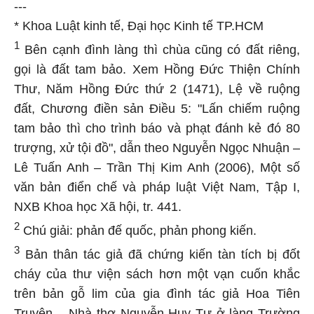
---
* Khoa Luật kinh tế, Đại học Kinh tế TP.HCM
1
Bên cạnh đình làng thì chùa cũng có đất riêng,
gọi là đất tam bảo. Xem Hồng Đức Thiện Chính
Thư, Năm Hồng Đức thứ 2 (1471), Lệ về ruộng
đất, Chương điền sản Điều 5: "Lấn chiếm ruộng
tam bảo thì cho trình báo và phạt đánh kẻ đó 80
trượng, xử tội đồ", dẫn theo Nguyễn Ngọc Nhuận –
Lê Tuấn Anh – Trần Thị Kim Anh (2006), Một số
văn bản điển chế và pháp luật Việt Nam, Tập I,
NXB Khoa học Xã hội, tr. 441.
2
Chú giải: phản đế quốc, phản phong kiến.
3
Bản thân tác giả đã chứng kiến tàn tích bị đốt
cháy của thư viện sách hơn một vạn cuốn khắc
trên bản gỗ lim của gia đình tác giả Hoa Tiên
Truyện – Nhà thơ Nguyễn Huy Tự ở làng Trường