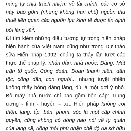
năng tự chịu trách nhiệm về tài chính; các cơ sở
này bao gồm (nhưng không hạn chế) nguồn thu
thuế liên quan các nguồn lực kinh tế được ấn định
5
bởi làng xã
.
Đi tìm kiếm những điều tương tự trong hiến pháp
hiện hành của Việt Nam cũng như trong Dự thảo
sửa Hiến pháp 1992, chúng ta thấy lần lượt các
thực thể pháp lý:
nhân dân, nhà nước, Đảng, Mặt
trận tổ quốc, Công đoàn, Đoàn thanh niên, dân
tộc, công dân, con người
... nhưng tuyệt nhiên
không thấy bóng dáng làng, dù là một gợi ý nhỏ.
Bộ máy nhà nước chỉ bao gồm bốn cấp: Trung
ương - tỉnh - huyện – xã. Hiến pháp
không coi
thôn, làng, ấp, bản, phum, sóc là một cấp chính
quyền, cũng không có dòng nào nói về tự quản
của làng xã, đồng thời phủ nhận chế độ đa sở hữu