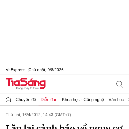
VnExpress
Chủ nhật, 9/8/2026
Chuyên đề
Diễn đàn
Khoa học - Công nghệ
Văn hoá - 
Thứ hai, 16/4/2012, 14:43 (GMT+7)
Lặp lại cảnh báo về nguy cơ