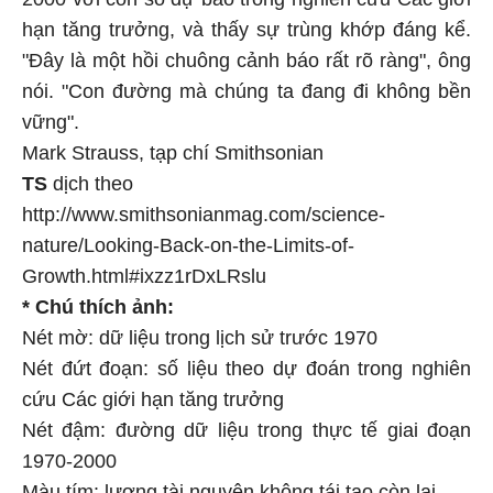
hạn tăng trưởng, và thấy sự trùng khớp đáng kể.
"Đây là một hồi chuông cảnh báo rất rõ ràng", ông
nói. "Con đường mà chúng ta đang đi không bền
vững".
Mark Strauss, tạp chí Smithsonian
TS
dịch theo
http://www.smithsonianmag.com/science-
nature/Looking-Back-on-the-Limits-of-
Growth.html#ixzz1rDxLRslu
* Chú thích ảnh:
Nét mờ: dữ liệu trong lịch sử trước 1970
Nét đứt đoạn: số liệu theo dự đoán trong nghiên
cứu Các giới hạn tăng trưởng
Nét đậm: đường dữ liệu trong thực tế giai đoạn
1970-2000
Màu tím: lượng tài nguyên không tái tạo còn lại