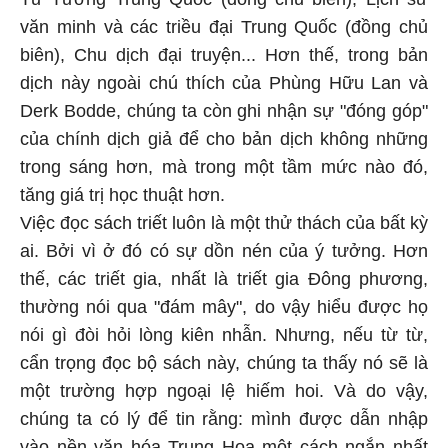
văn minh và các triều đại Trung Quốc (đồng chủ
biên), Chu dịch đại truyện... Hơn thế, trong bản
dịch này ngoài chú thích của Phùng Hữu Lan và
Derk Bodde, chúng ta còn ghi nhận sự "đóng góp"
của chính dịch giả để cho bản dịch không những
trong sáng hơn, mà trong một tầm mức nào đó,
tăng giá trị học thuật hơn.
Việc đọc sách triết luôn là một thử thách của bất kỳ
ai. Bởi vì ở đó có sự dồn nén của ý tưởng. Hơn
thế, các triết gia, nhất là triết gia Đông phương,
thường nói qua "đám mây", do vậy hiểu được họ
nói gì đòi hỏi lòng kiên nhẫn. Nhưng, nếu từ từ,
cẩn trọng đọc bộ sách này, chúng ta thấy nó sẽ là
một trường hợp ngoại lệ hiếm hoi. Và do vậy,
chúng ta có lý để tin rằng: mình được dẫn nhập
vào nền văn hóa Trung Hoa một cách ngắn nhất