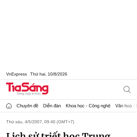
VnExpress
Thứ hai, 10/8/2026
Chuyên đề
Diễn đàn
Khoa học - Công nghệ
Văn hoá - 
Thứ sáu, 4/5/2007, 09:40 (GMT+7)
Lịch sử triết học Trung