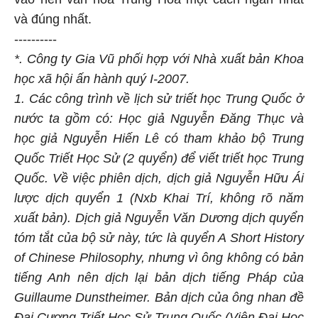
và đúng nhất.
----------
*. Công ty Gia Vũ phối hợp với Nhà xuất bản Khoa
học xã hội ấn hành quý I-2007.
1. Các công trình về lịch sử triết học Trung Quốc ở
nước ta gồm có: Học giả Nguyễn Đăng Thục và
học giả Nguyễn Hiến Lê có tham khảo bộ Trung
Quốc Triết Học Sử (2 quyển) để viết triết học Trung
Quốc. Về việc phiên dịch, dịch giả Nguyễn Hữu Ái
lược dịch quyển 1 (Nxb Khai Trí, không rõ năm
xuất bản). Dịch giả Nguyễn Văn Dương dịch quyển
tóm tắt của bộ sử này, tức là quyển A Short History
of Chinese Philosophy, nhưng vì ông không có bản
tiếng Anh nên dịch lại bản dịch tiếng Pháp của
Guillaume Dunstheimer. Bản dịch của ông nhan đề
Đại Cương Triết Học Sử Trung Quốc (Viện Đại Học