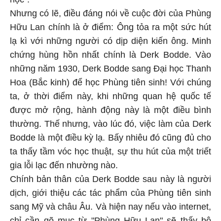
Nhưng có lẽ, điều đáng nói về cuộc đời của Phùng
Hữu Lan chính là ở điểm: Ông tỏa ra một sức hút
lạ kì với những người có dịp diện kiến ông. Minh
chứng hùng hồn nhất chính là Derk Bodde. Vào
những năm 1930, Derk Bodde sang Đại học Thanh
Hoa (Bắc kinh) để học Phùng tiên sinh! Với chúng
ta, ở thời điểm này, khi những quan hệ quốc tế
được mở rộng, hành động này là một điều bình
thường. Thế nhưng, vào lúc đó, việc làm của Derk
Bodde là một điều kỳ lạ. Bấy nhiêu đó cũng đủ cho
ta thấy tầm vóc học thuật, sự thu hút của một triết
gia lỗi lạc đến nhường nào.
Chính bản thân của Derk Bodde sau này là người
dịch, giới thiệu các tác phẩm của Phùng tiên sinh
sang Mỹ và châu Âu. Và hiện nay nếu vào internet,
chỉ cần gõ mục từ "Phùng Hữu Lan" sẽ thấy bộ