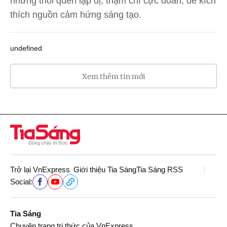
những thói quen lập dị, thậm chí cực đoan, để kích
thích nguồn cảm hứng sáng tạo.
undefined
Xem thêm tin mới
Trở lại VnExpress
Giới thiệu Tia Sáng
Tia Sáng RSS
Social:
Tia Sáng
Chuyên trang tri thức của VnExpress