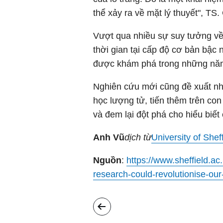
thể xảy ra về mặt lý thuyết", TS.
Vượt qua nhiều sự suy tưởng về 
thời gian tại cấp độ cơ bản bậc 
được khám phá trong những năm
Nghiên cứu mới cũng đề xuất nh
học lượng tử, tiến thêm trên co
và đem lại đột phá cho hiểu biết 
Anh Vũ
dịch từ
University of Sheff
Nguồn
:
https://www.sheffield.a
research-could-revolutionise-ou