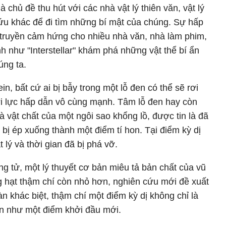
à chủ đề thu hút với các nhà vật lý thiên văn, vật lý
ứu khác để đi tìm những bí mật của chúng. Sự hấp
 truyền cảm hứng cho nhiều nhà văn, nhà làm phim,
h như "Interstellar" khám phá những vật thể bí ẩn
úng ta.
n, bất cứ ai bị bẫy trong một lỗ đen có thể sẽ rơi
ởi lực hấp dẫn vô cùng mạnh. Tâm lỗ đen hay còn
à vật chất của một ngôi sao khổng lồ, được tin là đã
 bị ép xuống thành một điểm tí hon. Tại điểm kỳ dị
t lý và thời gian đã bị phá vỡ.
g tử, một lý thuyết cơ bản miêu tả bản chất của vũ
g hạt thậm chí còn nhỏ hơn, nghiên cứu mới đề xuất
n khác biệt, thậm chí một điểm kỳ dị không chỉ là
ện như một điểm khởi đầu mới.