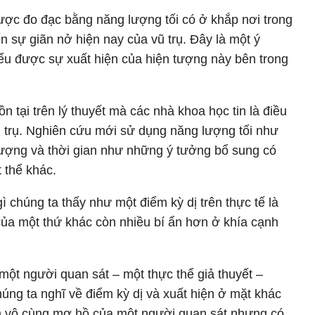
 được đo đạc bằng năng lượng tối có ở khắp nơi trong
n sự giãn nở hiện nay của vũ trụ. Đây là một ý
ểu được sự xuất hiện của hiện tượng này bên trong
ồn tại trên lý thuyết mà các nhà khoa học tin là điều
ũ trụ. Nghiên cứu mới sử dụng năng lượng tối như
lượng và thời gian như những ý tưởng bổ sung có
 thể khác.
 chúng ta thấy như một điểm kỳ dị trên thực tế là
 của một thứ khác còn nhiều bí ẩn hơn ở khía cạnh
 một người quan sát – một thực thể giả thuyết –
húng ta nghĩ về điểm kỳ dị và xuất hiện ở mặt khác
ệm vô cùng mơ hồ của một người quan sát nhưng có