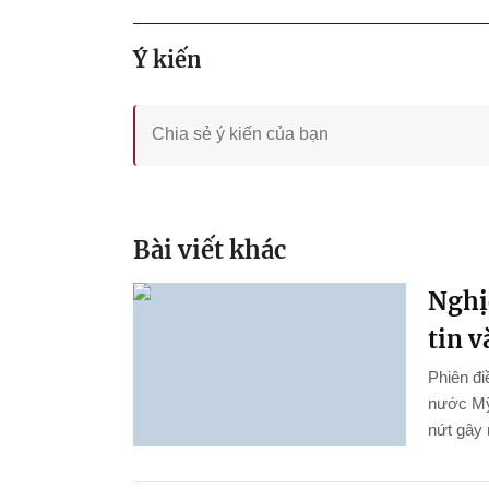
Ý kiến
Bài viết khác
Nghị
tin 
Phiên đi
nước Mỹ
nứt gây 