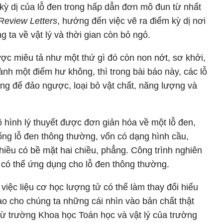
 kỳ dị của lỗ đen trong hấp dẫn đơn mô đun từ nhất
Review Letters
, hướng đến việc vẽ ra điểm kỳ dị nơi
g ta về vật lý và thời gian còn bỏ ngỏ.
ược miêu tả như một thứ gì đó còn non nớt, sơ khởi,
ành một điểm hư không, thì trong bài báo này, các lỗ
ộng để đảo ngược, loại bỏ vật chất, năng lượng và
hình lý thuyết được đơn giản hóa về một lỗ đen,
iống lỗ đen thông thường, vốn có dạng hình cầu,
hiều có bề mặt hai chiều, phẳng. Công trình nghiên
 có thể ứng dụng cho lỗ đen thông thường.
 việc liệu cơ học lượng tử có thể làm thay đổi hiểu
rao cho chúng ta những cái nhìn vào bản chất thật
 từ trường Khoa học Toán học và vật lý của trường