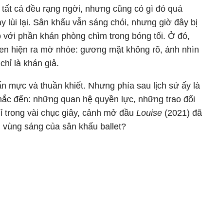
 tất cả đều rạng ngời, nhưng cũng có gì đó quá
 lùi lại. Sân khấu vẫn sáng chói, nhưng giờ đây bị
p với phần khán phòng chìm trong bóng tối. Ở đó,
en hiện ra mờ nhòe: gương mặt không rõ, ánh nhìn
hỉ là khán giả.
ẩn mực và thuần khiết. Nhưng phía sau lịch sử ấy là
hắc đến: những quan hệ quyền lực, những trao đổi
ỉ trong vài chục giây, cảnh mở đầu
Louise
(2021) đã
i vùng sáng của sân khấu ballet?