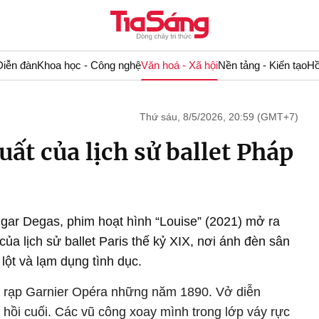
Diễn đàn
Khoa học - Công nghệ
Văn hoá - Xã hội
Nền tảng - Kiến tạo
Hồ
Thứ sáu, 8/5/2026, 20:59 (GMT+7)
uất của lịch sử ballet Pháp
gar Degas, phim hoạt hình “Louise” (2021) mở ra
ủa lịch sử ballet Paris thế kỷ XIX, nơi ánh đèn sân
ột và lạm dụng tình dục.
g rạp Garnier Opéra những năm 1890. Vở diễn
 hồi cuối. Các vũ công xoay mình trong lớp váy rực