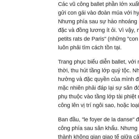
Các vũ công ballet phần lớn xuất
gửi con gái vào đoàn múa với hy
Nhưng phía sau sự hào nhoáng là
đặc và đồng lương ít ỏi. Vì vậy, 
petits rats de Paris" (những "co
luôn phải tìm cách tồn tại.
Trang phục biểu diễn ballet, v
thời, thu hút tầng lớp quý tộc. 
hưởng và đặc quyền của mình để 
mặc nhiên phải đáp lại sự săn đ
phụ thuộc vào tầng lớp tài phiệt
công lên vị trí ngôi sao, hoặc lo
Ban đầu, "le foyer de la danse"
công phía sau sân khấu. Nhưng t
thành không gian giao tế giữa c