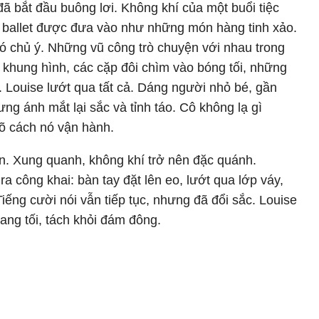
đã bắt đầu buông lơi. Không khí của một buổi tiệc
ng ballet được đưa vào như những món hàng tinh xảo.
 chủ ý. Những vũ công trò chuyện với nhau trong
a khung hình, các cặp đôi chìm vào bóng tối, những
 Louise lướt qua tất cả. Dáng người nhỏ bé, gần
ng ánh mắt lại sắc và tỉnh táo. Cô không lạ gì
 rõ cách nó vận hành.
n. Xung quanh, không khí trở nên đặc quánh.
ra công khai: bàn tay đặt lên eo, lướt qua lớp váy,
iếng cười nói vẫn tiếp tục, nhưng đã đổi sắc. Louise
ang tối, tách khỏi đám đông.