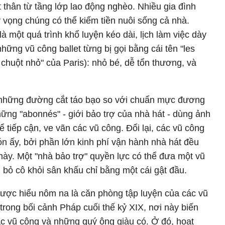
 thân từ tầng lớp lao động nghèo. Nhiều gia đình
 vọng chúng có thể kiếm tiền nuôi sống cả nhà.
 một quá trình khổ luyện kéo dài, lịch làm việc dày
những vũ công ballet từng bị gọi bằng cái tên "les
n chuột nhỏ" của Paris): nhỏ bé, dễ tổn thương, và
ới những đường cắt táo bạo so với chuẩn mực đương
Những "abonnés" - giới bảo trợ của nhà hát - dùng ảnh
tiếp cận, ve vãn các vũ công. Đổi lại, các vũ công
ón ấy, bởi phần lớn kinh phí vận hành nhà hát đều
 này. Một "nhà bảo trợ" quyền lực có thể đưa một vũ
ại bỏ cô khỏi sân khấu chỉ bằng một cái gật đầu.
 được hiểu nôm na là căn phòng tập luyện của các vũ
rong bối cảnh Pháp cuối thế kỷ XIX, nơi này biến
ác vũ công và những quý ông giàu có. Ở đó, hoạt