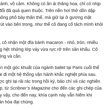
ánh, vô cảm. Không có ân ái thăng hoa, chỉ có nhịp
đổi đã quá quen thuộc. Trên nền hơi thở dồn dập
ông phô bày thân thể, mà giữ lại ở gương mặt
 rút vào bên trong, như thể cô đang cố tách mình khỏi
ại, cô nhận một đĩa bánh macaron - nhỏ, tròn, nhiều
g hệt những lớp váy vừa rực rỡ trên sân khấu. Cô
ệng và cắn.
một góc khuất của ngành ballet tại Paris cuối thế
e đi một hệ thống vận hành khắc nghiệt phía sau.
 ghi lại rải rác trong hồi ký, báo chí và các nghiên
p, từ
Scribner’s Magazine
cho đến các ghi chép của
 vậy, cho đến nay, khía cạnh này vẫn hiếm khi
ăn hóa đại chúng.