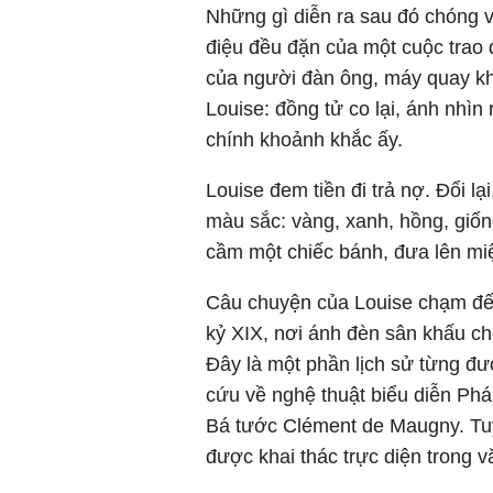
Những gì diễn ra sau đó chóng v
điệu đều đặn của một cuộc trao 
của người đàn ông, máy quay kh
Louise: đồng tử co lại, ánh nhìn
chính khoảnh khắc ấy.
Louise đem tiền đi trả nợ. Đổi l
màu sắc: vàng, xanh, hồng, giốn
cầm một chiếc bánh, đưa lên mi
Câu chuyện của Louise chạm đến 
kỷ XIX, nơi ánh đèn sân khấu ch
Đây là một phần lịch sử từng được
cứu về nghệ thuật biểu diễn Phá
Bá tước Clément de Maugny. Tuy
được khai thác trực diện trong v