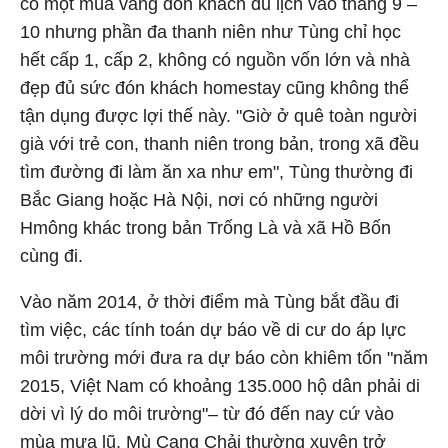
có một mùa vàng đón khách du lịch vào tháng 9 –
10 nhưng phần đa thanh niên như Tùng chỉ học
hết cấp 1, cấp 2, không có nguồn vốn lớn và nhà
đẹp đủ sức đón khách homestay cũng không thể
tận dụng được lợi thế này. "Giờ ở quê toàn người
già với trẻ con, thanh niên trong bản, trong xã đều
tìm đường đi làm ăn xa như em", Tùng thường đi
Bắc Giang hoặc Hà Nội, nơi có những người
Hmông khác trong bản Trống Là và xã Hồ Bốn
cùng đi.
Vào năm 2014, ở thời điểm mà Tùng bắt đầu đi
tìm việc, các tính toán dự báo về di cư do áp lực
môi trường mới đưa ra dự báo còn khiêm tốn "năm
2015, Việt Nam có khoảng 135.000 hộ dân phải di
dời vì lý do môi trường"– từ đó đến nay cứ vào
mùa mưa lũ, Mù Cang Chải thường xuyên trở