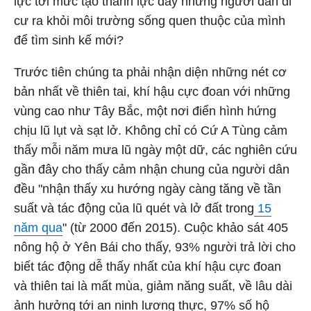
lực tới mức tạo thành lực đẩy những người dân di
cư ra khỏi môi trường sống quen thuộc của mình
để tìm sinh kế mới?
Trước tiên chúng ta phải nhận diện những nét cơ
bản nhất về thiên tai, khí hậu cực đoan với những
vùng cao như Tây Bắc, một nơi điển hình hứng
chịu lũ lụt và sạt lở. Không chỉ có Cứ A Tùng cảm
thấy mỗi năm mưa lũ ngày một dữ, các nghiên cứu
gần đây cho thấy cảm nhận chung của người dân
đều "nhận thấy xu hướng ngày càng tăng về tần
suất và tác động của lũ quét và lở đất trong
15
năm qua
" (từ 2000 đến 2015). Cuộc khảo sát 405
nông hộ ở Yên Bái cho thấy, 93% người trả lời cho
biết tác động dễ thấy nhất của khí hậu cực đoan
và thiên tai là mất mùa, giảm năng suất, về lâu dài
ảnh hưởng tới an ninh lương thực, 97% số hộ