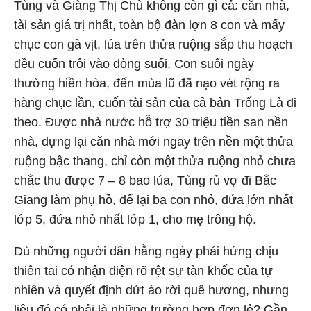
Tùng và Giàng Thị Chù không còn gì cả: căn nhà,
tài sản giá trị nhất, toàn bộ đàn lợn 8 con và mấy
chục con gà vịt, lúa trên thửa ruộng sắp thu hoạch
đều cuốn trôi vào dòng suối. Con suối ngày
thường hiền hòa, đến mùa lũ đã nạo vét rộng ra
hàng chục lần, cuốn tài sản của cả bản Trống Là đi
theo. Được nhà nước hỗ trợ 30 triệu tiền san nền
nhà, dựng lại căn nhà mới ngay trên nền một thửa
ruộng bậc thang, chỉ còn một thửa ruộng nhỏ chưa
chắc thu được 7 – 8 bao lúa, Tùng rủ vợ đi Bắc
Giang làm phụ hồ, để lại ba con nhỏ, đứa lớn nhất
lớp 5, đứa nhỏ nhất lớp 1, cho mẹ trông hộ.
Dù những người dân hằng ngày phải hứng chịu
thiên tai có nhận diện rõ rệt sự tàn khốc của tự
nhiên và quyết định dứt áo rời quê hương, nhưng
liệu đó có phải là những trường hợp đơn lẻ? Gần