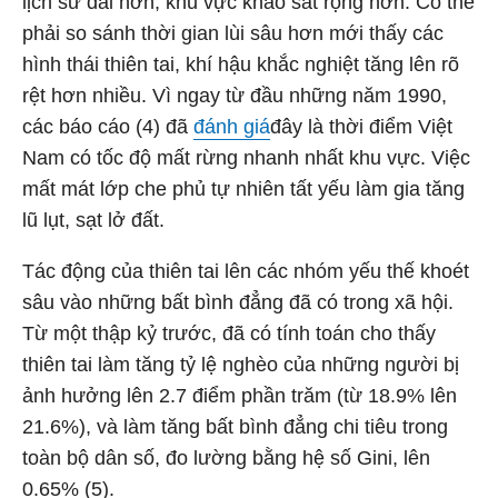
lịch sử dài hơn, khu vực khảo sát rộng hơn. Có thể
phải so sánh thời gian lùi sâu hơn mới thấy các
hình thái thiên tai, khí hậu khắc nghiệt tăng lên rõ
rệt hơn nhiều. Vì ngay từ đầu những năm 1990,
các báo cáo (4) đã
đánh giá
đây là thời điểm Việt
Nam có tốc độ mất rừng nhanh nhất khu vực. Việc
mất mát lớp che phủ tự nhiên tất yếu làm gia tăng
lũ lụt, sạt lở đất.
Tác động của thiên tai lên các nhóm yếu thế khoét
sâu vào những bất bình đẳng đã có trong xã hội.
Từ một thập kỷ trước, đã có tính toán cho thấy
thiên tai làm tăng tỷ lệ nghèo của những người bị
ảnh hưởng lên 2.7 điểm phần trăm (từ 18.9% lên
21.6%), và làm tăng bất bình đẳng chi tiêu trong
toàn bộ dân số, đo lường bằng hệ số Gini, lên
0.65% (5).