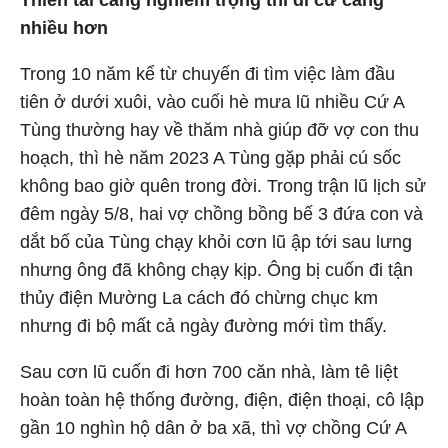
Thiên tai càng nghiêm trọng thì di cư càng
nhiều hơn
Trong 10 năm kể từ chuyến đi tìm việc làm đầu
tiên ở dưới xuôi, vào cuối hè mưa lũ nhiều Cứ A
Tùng thường hay về thăm nhà giúp đỡ vợ con thu
hoạch, thì hè năm 2023 A Tùng gặp phải cú sốc
không bao giờ quên trong đời. Trong trận lũ lịch sử
đêm ngày 5/8, hai vợ chồng bồng bế 3 đứa con và
dắt bố của Tùng chạy khỏi cơn lũ ập tới sau lưng
nhưng ông đã không chạy kịp. Ông bị cuốn đi tận
thủy điện Mường La cách đó chừng chục km
nhưng đi bộ mất cả ngày đường mới tìm thấy.
Sau cơn lũ cuốn đi hơn 700 căn nhà, làm tê liệt
hoàn toàn hệ thống đường, điện, điện thoại, cô lập
gần 10 nghìn hộ dân ở ba xã, thì vợ chồng Cứ A