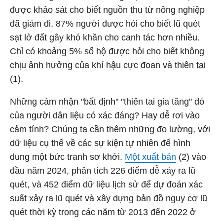
được khảo sát cho biết nguồn thu từ nông nghiệp
đã giảm đi, 87% người được hỏi cho biết lũ quét
sạt lở đất gây khó khăn cho canh tác hơn nhiều.
Chỉ có khoảng 5% số hộ được hỏi cho biết không
chịu ảnh hưởng của khí hậu cực đoan và thiên tai
(1).
Những cảm nhận "bất định" "thiên tai gia tăng" đó
của người dân liệu có xác đáng? Hay dễ rơi vào
cảm tính? Chúng ta cần thêm những đo lường, với
dữ liệu cụ thể về các sự kiện tự nhiên để hình
dung một bức tranh sơ khởi.
Một xuất bản
(2) vào
đầu năm 2024, phân tích 226 điểm dễ xảy ra lũ
quét, và 452 điểm dữ liệu lịch sử để dự đoán xác
suất xảy ra lũ quét và xây dựng bản đồ nguy cơ lũ
quét thời kỳ trong các năm từ 2013 đến 2022 ở