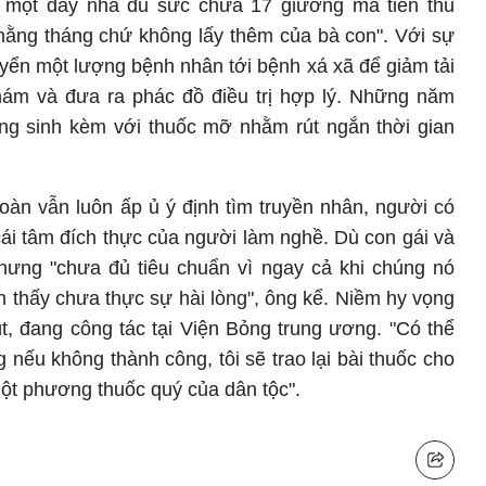
 một dãy nhà đủ sức chứa 17 giường mà tiền thu
 hằng tháng chứ không lấy thêm của bà con". Với sự
yển một lượng bệnh nhân tới bệnh xá xã để giảm tải
ám và đưa ra phác đồ điều trị hợp lý. Những năm
ng sinh kèm với thuốc mỡ nhằm rút ngắn thời gian
àn vẫn luôn ấp ủ ý định tìm truyền nhân, người có
cái tâm đích thực của người làm nghề. Dù con gái và
hưng "chưa đủ tiêu chuẩn vì ngay cả khi chúng nó
n thấy chưa thực sự hài lòng", ông kể. Niềm hy vọng
 út, đang công tác tại Viện Bỏng trung ương. "Có thể
 nếu không thành công, tôi sẽ trao lại bài thuốc cho
ột phương thuốc quý của dân tộc".