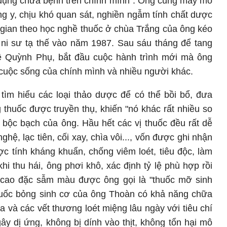
g dụng chữa bệnh trên chính mình". Ông cũng mày mò
ông y, chịu khó quan sát, nghiền ngẫm tính chất dược
i gian theo học nghề thuốc ở chùa Trắng của ông kéo
 ni sư tạ thế vào năm 1987. Sau sáu tháng để tang
về Quỳnh Phụ, bắt đầu cuộc hành trình mới mà ông
 cuộc sống của chính mình và nhiều người khác.
tìm hiểu các loại thảo dược để có thể bồi bổ, đưa
thuốc được truyền thụ, khiến "nó khác rất nhiều so
 bộc bạch của ông. Hầu hết các vị thuốc đều rất dễ
hệ, lạc tiên, cối xay, chìa vôi..., vốn được ghi nhận
c tính kháng khuẩn, chống viêm loét, tiêu độc, làm
hi thu hái, ông phơi khô, xác định tỷ lệ phù hợp rồi
 cao đặc sẫm màu được ông gọi là "thuốc mỡ sinh
thuốc bỏng sinh cơ của ông Thoàn có khả năng chữa
và các vết thương loét miệng lâu ngày với tiêu chí
y dị ứng, không bị dính vào thịt, không tổn hại mô