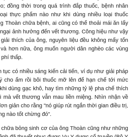
o; đồng thời trong quá trình đắp thuốc, bệnh nhân
oại thực phẩm nào như khi dùng nhiều loại thuốc
g Thoàn chữa bệnh, ai cũng có thể thoải mái ăn lấy
 ngại ảnh hưởng đến vết thương. Công hiệu như vậy
 giải thích của ông, nguyên liệu đều không mấy tốn
m và hơn nữa, ông muốn người dân nghèo các vùng
phí thấp.
tục có nhiều sáng kiến cải tiến, ví dụ như giải pháp
ý cho ẩm rồi bôi thuốc mỡ lên để hạn chế tới mức
khi dùng gạc khô, hay tìm những tỷ lệ pha chế thích
i mà vết thương vẫn mau liền miệng. Nhìn nhận về
ơn giản cho rằng "nó giúp rút ngắn thời gian điều trị,
g nào tốt chừng đó".
 chữa bỏng sinh cơ của ông Thoàn cũng như những
 bệnh đã thuyết phục được Vụ Y dược cổ truyền (Bộ Y