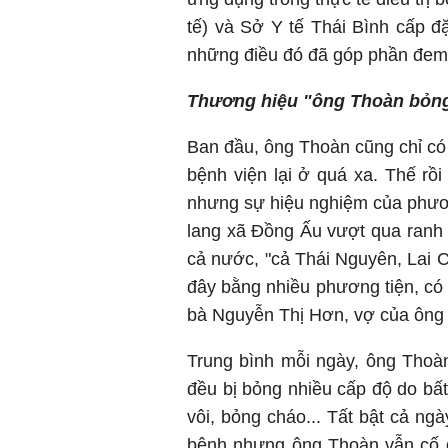
tế) và Sở Y tế Thái Bình cấp 
những điều đó đã góp phần đem 
Thương hiệu "ông Thoàn bỏn
Ban đầu, ông Thoàn cũng chỉ có 
bệnh viện lại ở quá xa. Thế rồ
nhưng sự hiệu nghiệm của phươ
lang xã Đồng Ấu vượt qua ranh g
cả nước, "cả Thái Nguyên, Lai 
đây bằng nhiều phương tiện, có 
bà Nguyễn Thị Hơn, vợ của ông 
Trung bình mỗi ngày, ông Thoà
đều bị bỏng nhiều cấp độ do bấ
vôi, bỏng cháo... Tất bật cả ng
bệnh nhưng ông Thoàn vẫn cố 