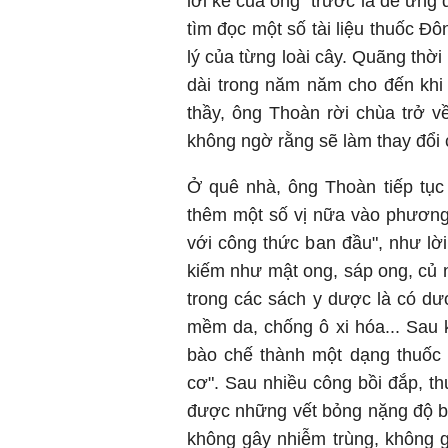
lời kể của ông "trước là để ứn
tìm đọc một số tài liệu thuốc Đ
lý của từng loài cây. Quãng thờ
dài trong năm năm cho đến khi
thầy, ông Thoàn rời chùa trở 
không ngờ rằng sẽ làm thay đổi
Ở quê nhà, ông Thoàn tiếp tục 
thêm một số vị nữa vào phương 
với công thức ban đầu", như lời
kiếm như mật ong, sáp ong, củ ng
trong các sách y dược là có dượ
mềm da, chống ô xi hóa... Sau k
bào chế thành một dạng thuốc
cơ". Sau nhiều công bồi đắp, 
được những vết bỏng nặng độ ba 
không gây nhiễm trùng, không gâ