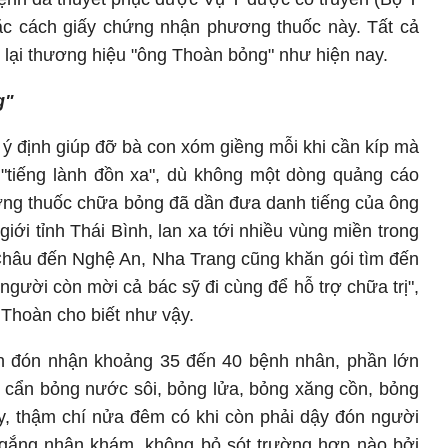
đặc cách giấy chứng nhận phương thuốc này. Tất cả
lại thương hiệu "ông Thoàn bỏng" như hiện nay.
g"
ý định giúp đỡ bà con xóm giềng mỗi khi cần kíp mà
i "tiếng lành đồn xa", dù không một dòng quảng cáo
ng thuốc chữa bỏng đã dần đưa danh tiếng của ông
iới tỉnh Thái Bình, lan xa tới nhiều vùng miền trong
Châu đến Nghệ An, Nha Trang cũng khăn gói tìm đến
người còn mời cả bác sỹ đi cùng để hỗ trợ chữa trị",
Thoàn cho biết như vậy.
n đón nhận khoảng 35 đến 40 bệnh nhân, phần lớn
t cẩn bỏng nước sôi, bỏng lửa, bỏng xăng cồn, bỏng
ày, thậm chí nửa đêm có khi còn phải dậy đón người
gắng nhận khám, không bỏ sót trường hợp nào bởi