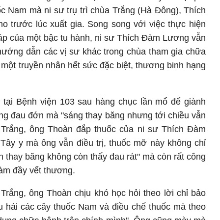
c Nam mà ni sư trụ trì chùa Trắng (Hà Đông), Thích
 trước lúc xuất gia. Song song với việc thực hiện
p của một bậc tu hành, ni sư Thích Đàm Lương vẫn
hướng dẫn các vị sư khác trong chùa tham gia chữa
y một truyền nhân hết sức đặc biệt, thương binh hạng
ị tại Bệnh viện 103 sau hàng chục lần mổ để giành
ững đau đớn mà "sáng thay băng nhưng tới chiều vẫn
 Trắng, ông Thoàn đắp thuốc của ni sư Thích Đàm
 Tây y mà ông vẫn điều trị, thuốc mỡ này không chỉ
ần thay băng không còn thấy đau rát" mà còn rất công
làm đầy vết thương.
 Trắng, ông Thoàn chịu khó học hỏi theo lời chỉ bảo
u hái các cây thuốc Nam và điều chế thuốc mà theo