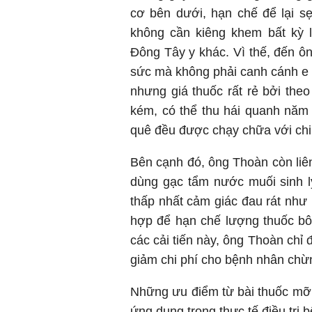
cơ bên dưới, hạn chế để lại sẹ
không cần kiêng khem bất kỳ l
Đông Tây y khác. Vì thế, đến ôn
sức mà không phải canh cánh e
nhưng giá thuốc rất rẻ bởi theo
kém, có thể thu hái quanh nă
quê đều được chạy chữa với chi 
Bên cạnh đó, ông Thoàn còn liên 
dùng gạc tẩm nước muối sinh l
thấp nhất cảm giác đau rát như 
hợp để hạn chế lượng thuốc bô
các cải tiến này, ông Thoàn chỉ đ
giảm chi phí cho bệnh nhân chừn
Những ưu điểm từ bài thuốc mỡ
ứng dụng trong thực tế điều trị