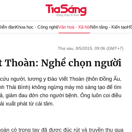
Diễn đàn
Khoa học - Công nghệ
Văn hoá - Xã hội
Nền tảng - Kiến tạo
Hồ
Thứ sáu, 8/5/2015, 09:06 (GMT+7)
t Thoàn: Nghề chọn người
cứu người, lương y Đào Viết Thoàn (thôn Đồng Ấu,
nh Thái Bình) không ngừng mày mò sáng tạo để tìm
ả, giảm đau đớn cho người bệnh. Ông luôn coi điều
ải xuất phát từ cái tâm.
àn có trong tay đã được đúc rút và truyền thụ qua